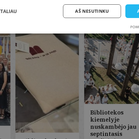
ETALIAU
AŠ NESUTINKU
POWE
Bibliotekos
kiemelyje
nuskambėjo jau
septintasis