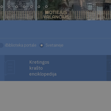
iBiblioteka portale
Svetainėje
Kretingos
krašto
enciklopedija