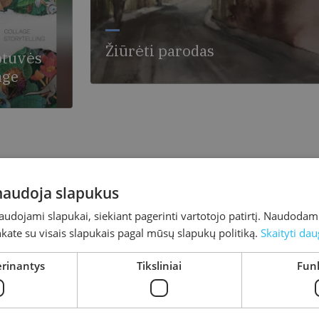
Žiūrėti parodas
btuvės
age
iaus g. 1B,
g“
 naudoja slapukus
naudojami slapukai, siekiant pagerinti vartotojo patirtį. Naudoda
inkate su visais slapukais pagal mūsų slapukų politiką.
Skaityti dau
erinantys
Tiksliniai
Funk