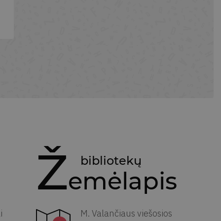
ą
l
Ž
bibliotekų
š
Emėlapis
i
M. Valančiaus viešosios