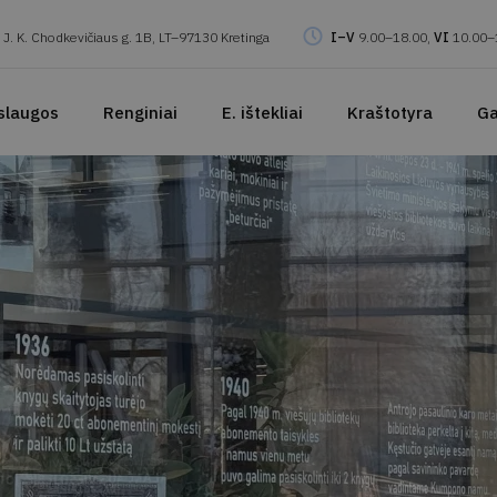
J. K. Chodkevičiaus g. 1B, LT–97130 Kretinga
I–V
9.00–18.00,
VI
10.00–
slaugos
Renginiai
E. ištekliai
Kraštotyra
Ga