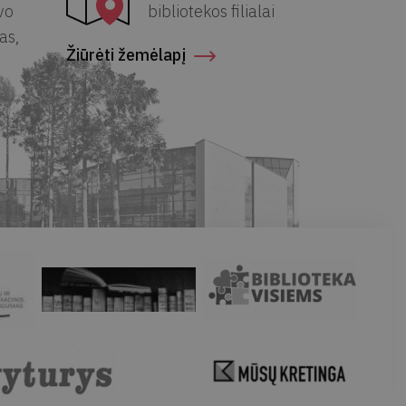
avo
bibliotekos filialai
as,
Žiūrėti žemėlapį