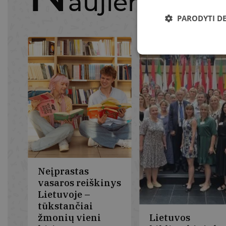
aujienos
PARODYTI D
Neįprastas
vasaros reiškinys
Lietuvoje –
tūkstančiai
žmonių vieni
Lietuvos