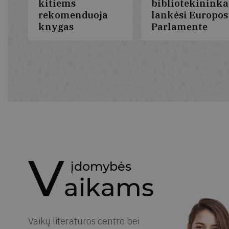
kitiems
bibliotekininka
rekomenduoja
lankėsi Europos
knygas
Parlamente
Ši rekomendacijų banga
Lietuvos bibliotekinink
– Lietuvos bibliotekų
lankėsi Europos
organizuojamos
Parlamente Strasbūre
skaitymo skatinimo
pakviesti Europos
iniciatyvos dalis.
Parlamento nario
Skaitymo iššūkį „Vasara
Vytenio Povilo
su knyga“ jau priėmė 22
Andriukaičio, dirbančio
495 dalyviai, kurie kartu
Aplinkos, klimato ir
perskaitė daugiau kaip
maisto saugos bei
42 000 knygų
Visuomenės sveikato
V
komitetuose
įdomybės
Aikams
Vaikų literatūros centro bei