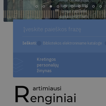
Ieškoti:
Bibliotekos elektroniniame kataloge
Kretingos
personalijų
žinynas
R
artimiausi
enginiai