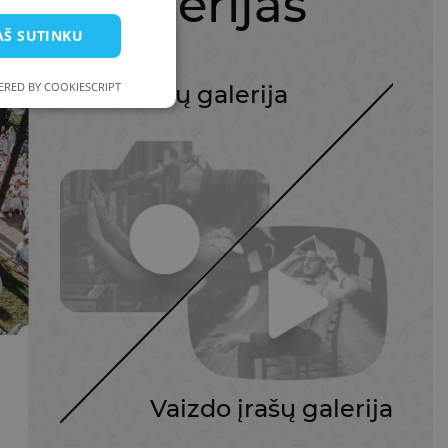
alerijas
AŠ SUTINKU
RED BY COOKIESCRIPT
Nuotraukų galerija
Vaizdo įrašų galerija