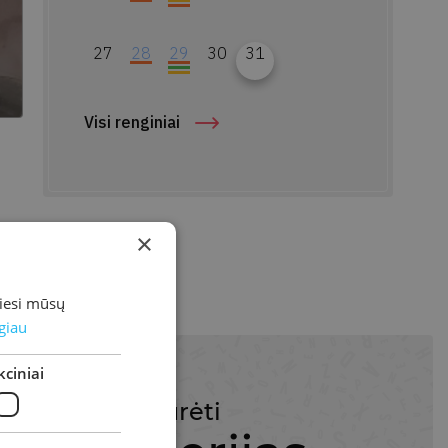
27
28
29
30
31
Visi renginiai
×
miesi mūsų
giau
ciniai
G
žiūrėti