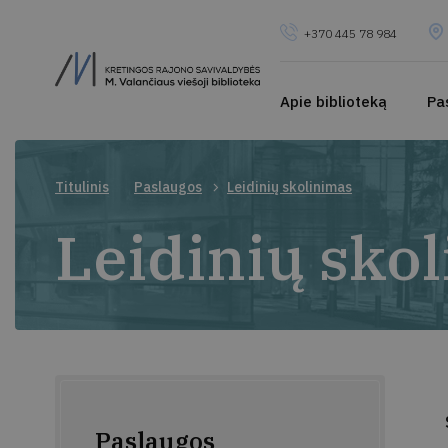
+370 445 78 984
Apie biblioteką
Pa
Titulinis
Paslaugos
Leidinių skolinimas
Leidinių sko
Paslaugos