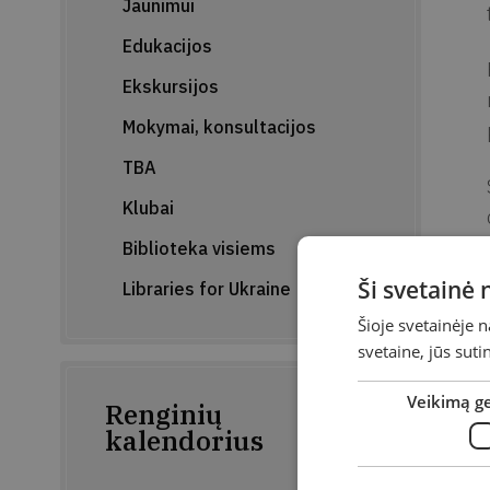
Jaunimui
Edukacijos
Ekskursijos
Mokymai, konsultacijos
TBA
Klubai
Biblioteka visiems
Ši svetainė
Libraries for Ukraine
Šioje svetainėje 
svetaine, jūs sut
Veikimą g
Renginių
kalendorius