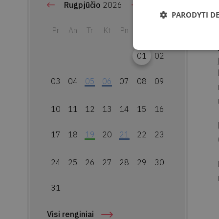
Rugpjūčio
2026
PARODYTI D
Pr
An
Tr
Kt
Pn
Št
Sk
01
02
03
04
05
06
07
08
09
10
11
12
13
14
15
16
17
18
19
20
21
22
23
24
25
26
27
28
29
30
31
Visi renginiai