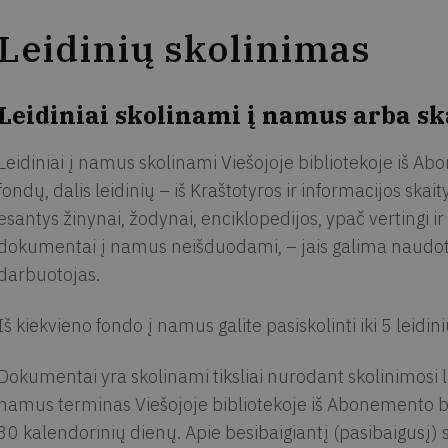
Leidinių skolinimas
Leidiniai skolinami į namus arba ska
Leidiniai į namus skolinami Viešojoje bibliotekoje iš Abo
fondų, dalis leidinių – iš Kraštotyros ir informacijos skait
esantys žinynai, žodynai, enciklopedijos, ypač vertingi ir
dokumentai į namus neišduodami, – jais galima naudotis 
darbuotojas.
Iš kiekvieno fondo į namus galite pasiskolinti iki 5 leidini
Dokumentai yra skolinami tiksliai nurodant skolinimosi l
namus terminas Viešojoje bibliotekoje iš Abonemento bei 
30 kalendorinių dienų. Apie besibaigiantį (pasibaigusį) s