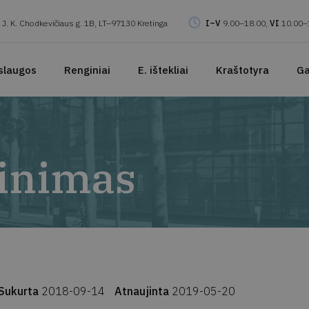
J. K. Chodkevičiaus g. 1B, LT–97130 Kretinga
I–V
9.00–18.00,
VI
10.00–
slaugos
Renginiai
E. ištekliai
Kraštotyra
Ga
linimas
Sukurta
2018-09-14
Atnaujinta
2019-05-20