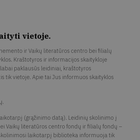
ityti vietoje.
nemento ir Vaikų literatūros centro bei filialų
yklos. Kraštotyros ir informacijos skaitykloje
 labai paklausūs leidiniai, kraštotyros
tik vietoje. Apie tai Jus informuos skaityklos
ų.
aikotarpį (grąžinimo datą). Leidinių skolinimo į
Vaikų literatūros centro fondų ir filialų fondų –
kolinimosi laikotarpį biblioteka informuoja tik