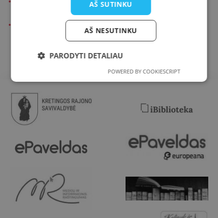
leidybinės veiklos organizavimas ir vykdymas;
AŠ SUTINKU
metodinės pagalbos rajono bibliotekoms
AŠ NESUTINKU
organizavimas.
PARODYTI DETALIAU
POWERED BY COOKIESCRIPT