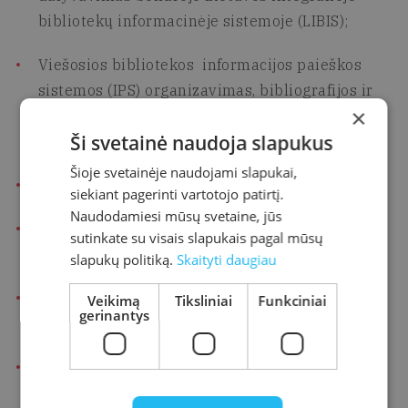
bibliotekų informacinėje sistemoje (LIBIS);
Viešosios bibliotekos informacijos paieškos
sistemos (IPS) organizavimas, bibliografijos ir
×
informacijos veiklos Viešojoje bibliotekoje
Ši svetainė naudoja slapukus
organizavimas ir teikimas gyventojams;
Šioje svetainėje naudojami slapukai,
renginių ir parodų organizavimas;
siekiant pagerinti vartotojo patirtį.
Naudodamiesi mūsų svetaine, jūs
kraštotyros veiklos organizavimas, kraštotyros
sutinkate su visais slapukais pagal mūsų
medžiagos skaitmeninimas;
slapukų politiką.
Skaityti daugiau
Viešosios bibliotekos skaitytojų informacinio ir
Veikimą
Tiksliniai
Funkciniai
gerinantys
kompiuterinio raštingumo įgūdžių tobulinimas;
projektinės veiklos organizavimas ir vykdymas;