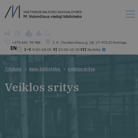
+370 445 78 984
J. K. Chodkevičiaus g. 1B, LT–97130 Kretinga
EN
I–V
9.00–18.00,
VI
10.00–15.00
VII
Nedirba
Titulinis
Apie-biblioteką
Veiklos sritys
Veiklos sritys