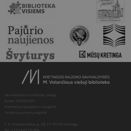
Savivaldybės biudžetinė įstaiga
Kodas 190287259
Duomenys kaupiami ir saugomi
Juridinių asmenų registre
J. K. Chodkevičiaus g. 1B, LT–97130 Kretinga
Tel. +370 445 78 984