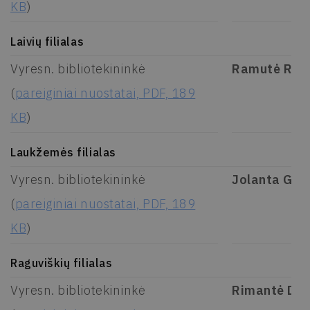
KB
)
Laivių filialas
Vyresn. bibliotekininkė
Ramutė Reik
(
pareiginiai nuostatai, PDF, 189
KB
)
Laukžemės filialas
Vyresn. bibliotekininkė
Jolanta Gri
(
pareiginiai nuostatai, PDF, 189
KB
)
Raguviškių filialas
Vyresn. bibliotekininkė
Rimantė Dru