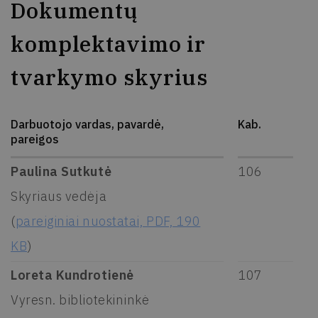
Dokumentų
komplektavimo ir
tvarkymo skyrius
Darbuotojo vardas, pavardė,
Kab.
pareigos
Paulina Sutkutė
106
Skyriaus vedėja
(
pareiginiai nuostatai, PDF, 190
KB
)
Loreta Kundrotienė
107
Vyresn. bibliotekininkė