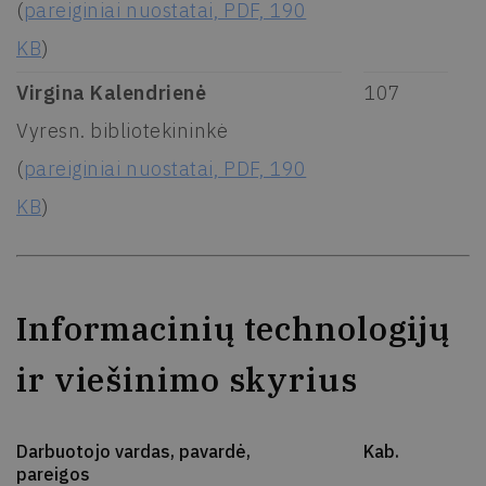
(
pareiginiai nuostatai, PDF, 190
KB
)
Virgina Kalendrienė
107
Vyresn. bibliotekininkė
(
pareiginiai nuostatai, PDF, 190
KB
)
Informacinių technologijų
ir viešinimo skyrius
Darbuotojo vardas, pavardė,
Kab.
pareigos