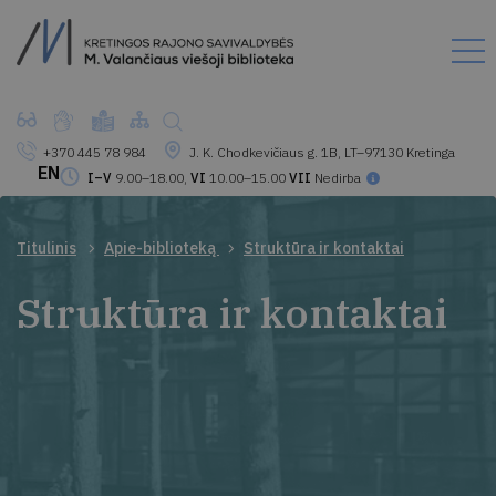
+370 445 78 984
J. K. Chodkevičiaus g. 1B, LT–97130 Kretinga
EN
I–V
9.00–18.00,
VI
10.00–15.00
VII
Nedirba
Titulinis
Apie-biblioteką
Struktūra ir kontaktai
Struktūra ir kontaktai