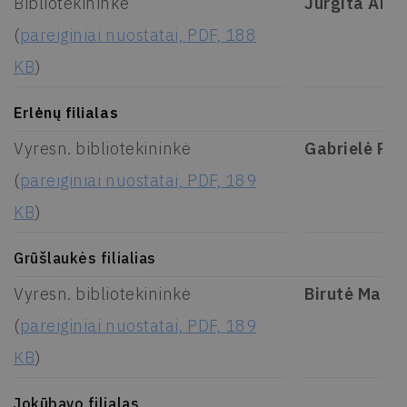
Bibliotekininkė
Jurgita Anu
(
pareiginiai nuostatai, PDF, 188
KB
)
Erlėnų filialas
Vyresn. bibliotekininkė
Gabrielė Pile
(
pareiginiai nuostatai, PDF, 189
KB
)
Grūšlaukės filialias
Vyresn. bibliotekininkė
Birutė Marka
(
pareiginiai nuostatai, PDF, 189
KB
)
Jokūbavo filialas