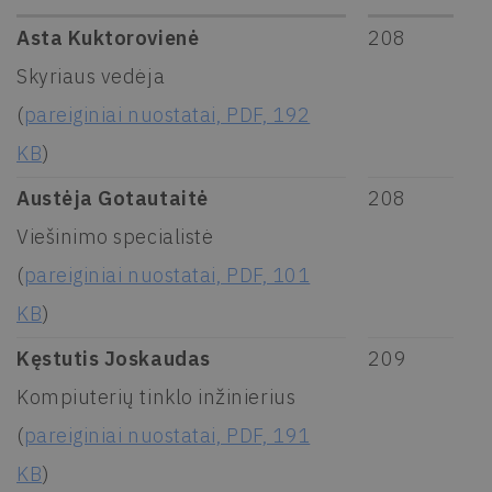
Asta Kuktorovienė
208
Skyriaus vedėja
(
pareiginiai nuostatai, PDF, 192
KB
)
Austėja Gotautaitė
208
Viešinimo specialistė
(
pareiginiai nuostatai, PDF, 101
KB
)
Kęstutis Joskaudas
209
Kompiuterių tinklo inžinierius
(
pareiginiai nuostatai, PDF, 191
KB
)