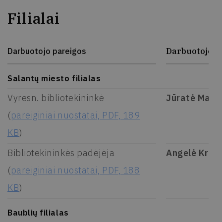
Filialai
Darbuotojo pareigos
Darbuotojo v
Salantų miesto filialas
Vyresn. bibliotekininkė
Jūratė Maci
(
pareiginiai nuostatai, PDF, 189
KB
)
Bibliotekininkės padėjėja
Angelė Kripi
(
pareiginiai nuostatai, PDF, 188
KB
)
Baublių filialas