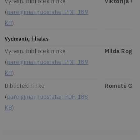
Vyresn. bibliotekininkė
Viktorija Go
(
pareiginiai nuostatai, PDF, 189
KB
)
Vydmantų filialas
Vyresn. bibliotekininkė
Milda Rogač
(
pareiginiai nuostatai, PDF, 189
KB
)
Bibliotekininkė
Romutė Girs
(
pareiginiai nuostatai, PDF, 188
KB
)