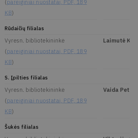
(
pareiginiai nuostatai, PDF, 189
KB
)
Rūdaičių filialas
Vyresn. bibliotekininkė
Laimutė Kal
(
pareiginiai nuostatai, PDF, 189
KB
)
S. Įpilties filialas
Vyresn. bibliotekininkė
Vaida Petrut
(
pareiginiai nuostatai, PDF, 189
KB
)
Šukės filialas