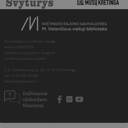
Savivaldybės biudžetinė įstaiga
Kodas 190287259
Duomenys kaupiami ir saugomi
Juridinių asmenų registre
J. K. Chodkevičiaus g. 1B, LT–97130 Kretinga
Tel. +370 445 78 984
biblioteka@kretvb.lt
Dažniausiai
užduodami
klausimai