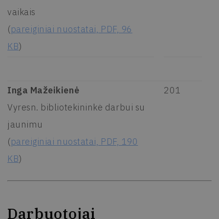
vaikais
(
pareiginiai nuostatai, PDF, 96
KB
)
Inga Mažeikienė
201
Vyresn. bibliotekininkė darbui su
jaunimu
(
pareiginiai nuostatai, PDF, 190
KB
)
Darbuotojai