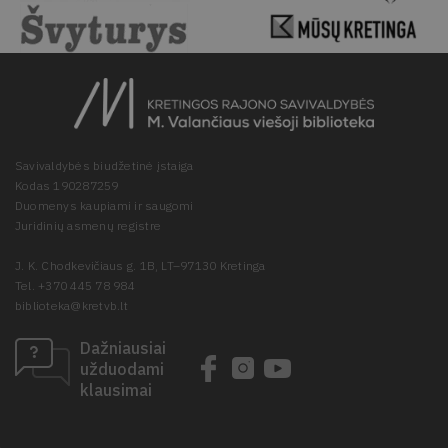
Savivaldybės biudžetinė įstaiga
Kodas 190287259
Duomenys kaupiami ir saugomi
Juridinių asmenų registre
J. K. Chodkevičiaus g. 1B, LT–97130 Kretinga
Tel. +370 445 78 984
biblioteka@kretvb.lt
Dažniausiai
užduodami
klausimai