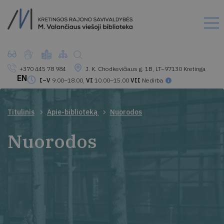
+370 445 78 984
J. K. Chodkevičiaus g. 1B, LT–97130 Kretinga
EN
I–V
9.00–18.00,
VI
10.00–15.00
VII
Nedirba
Titulinis
Apie-biblioteką
Nuorodos
Nuorodos