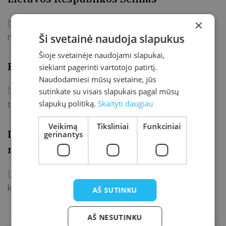
http://www.lrs.lt/
×
– (Seimo istorija, darbas, tarptautiniai
ryšiai, ryšiai su visuomene, teisėkūra, teisės aktų paieška)
Ši svetainė naudoja slapukus
Šioje svetainėje naudojami slapukai,
Kretingos rajono savivaldybė
siekiant pagerinti vartotojo patirtį.
Naudodamiesi mūsų svetaine, jūs
http://www.kretinga.lt/
– (Kretingos rajono savivalda,
sutinkate su visais slapukais pagal mūsų
slapukų politiką.
Skaityti daugiau
teisinė informacija, paslaugos, naujienos)
Veikimą
Tiksliniai
Funkciniai
Lietuvos Respublikos kultūros
gerinantys
ministerija
http://www.muza.lt/
– (teisinė informacija, veiklos
kryptys, naujienos)
AŠ SUTINKU
AŠ NESUTINKU