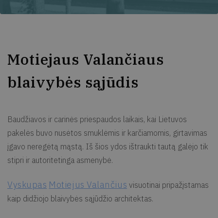
Motiejaus Valančiaus
blaivybės sąjūdis
Baudžiavos ir carinės priespaudos laikais, kai Lietuvos
pakelės buvo nusėtos smuklėmis ir karčiamomis, girtavimas
įgavo neregėtą mąstą. Iš šios ydos ištraukti tautą galėjo tik
stipri ir autoritetinga asmenybė.
Vyskupas
Motiejus Valančius
visuotinai pripažįstamas
kaip didžiojo blaivybės sąjūdžio architektas.