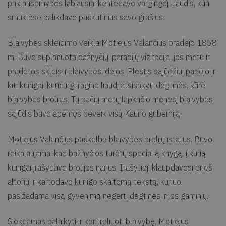
priklausomybės labiausiai kentėdavo vargingoji liaudis, kuri
smuklėse palikdavo paskutinius savo grašius.
Blaivybės skleidimo veikla Motiejus Valančius pradėjo 1858
m. Buvo suplanuota bažnyčių, parapijų vizitacija, jos metu ir
pradėtos skleisti blaivybės idėjos. Plėstis sąjūdžiui padėjo ir
kiti kunigai, kurie irgi ragino liaudį atsisakyti degtinės, kūrė
blaivybės brolijas. Tų pačių metų lapkričio mėnesį blaivybės
sąjūdis buvo apėmęs beveik visą Kauno guberniją.
Motiejus Valančius paskelbė blaivybės brolijų įstatus. Buvo
reikalaujama, kad bažnyčios turėtų specialią knygą, į kurią
kunigai įrašydavo brolijos narius. Įrašytieji klaupdavosi prieš
altorių ir kartodavo kunigo skaitomą tekstą, kuriuo
pasižadama visą gyvenimą negerti degtinės ir jos gaminių.
Siekdamas palaikyti ir kontroliuoti blaivybę, Motiejus