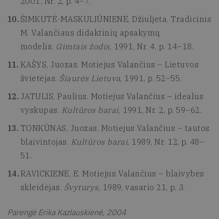
2001, Nr. 2, p. 4–7.
ŠIMKUTĖ-MASKULIŪNIENĖ, Džiuljeta. Tradicinis
M. Valančiaus didaktinių apsakymų
modelis.
Gimtais žodis
, 1991, Nr. 4, p. 14–18.
KAŠYS, Juozas. Motiejus Valančius – Lietuvos
švietėjas.
Šiaurės Lietuva
, 1991, p. 52–55.
JATULIS, Paulius. Motiejus Valančius – idealus
vyskupas.
Kultūros barai
, 1991, Nr. 2, p. 59–62.
TONKŪNAS, Juozas. Motiejus Valančius – tautos
blaivintojas.
Kultūros barai
, 1989, Nr. 12, p. 48–
51.
RAVICKIENĖ, E. Motiejus Valančius – blaivybės
skleidėjas.
Švyturys
, 1989, vasario 21, p. 3.
Parengė Erika Kazlauskienė, 2004