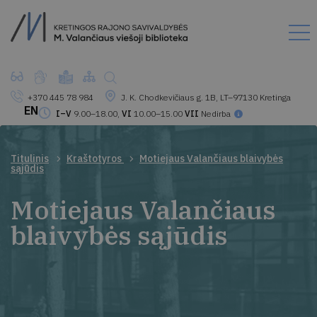
+370 445 78 984
J. K. Chodkevičiaus g. 1B, LT–97130 Kretinga
EN
I–V
9.00–18.00,
VI
10.00–15.00
VII
Nedirba
Titulinis
Kraštotyros
Motiejaus Valančiaus blaivybės
sąjūdis
Motiejaus Valančiaus
blaivybės sąjūdis