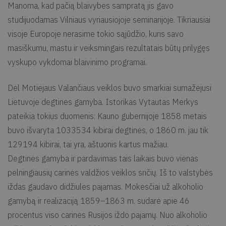
Manoma, kad pačią blaivybės sampratą jis gavo
studijuodamas Vilniaus vyriausiojoje seminarijoje. Tikriausiai
visoje Europoje nerasime tokio sąjūdžio, kuris savo
masiškumu, mastu ir veiksmingais rezultatais būtų prilygęs
vyskupo vykdomai blaivinimo programai.
Dėl Motiejaus Valančiaus veiklos buvo smarkiai sumažėjusi
Lietuvoje degtinės gamyba. Istorikas Vytautas Merkys
pateikia tokius duomenis: Kauno gubernijoje 1858 metais
buvo išvaryta 1033534 kibirai degtinės, o 1860 m. jau tik
129194 kibirai, tai yra, aštuonis kartus mažiau.
Degtinės gamyba ir pardavimas tais laikais buvo vienas
pelningiausių carinės valdžios veiklos sričių. Iš to valstybės
iždas gaudavo didžiules pajamas. Mokesčiai už alkoholio
gamybą ir realizaciją 1859–1863 m. sudarė apie 46
procentus viso carinės Rusijos iždo pajamų. Nuo alkoholio