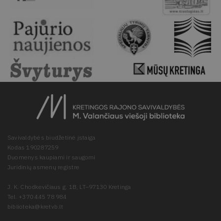
Savivaldybės biudžetinė įstaiga
Kodas 190287259
Duomenys kaupiami ir saugomi
Juridinių asmenų registre
J. K. Chodkevičiaus g. 1B, LT–97130 Kretinga
Tel. +370 445 78 984
biblioteka@kretvb.lt