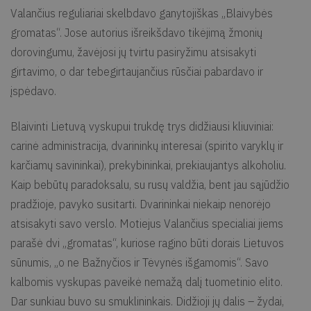
Valančius reguliariai skelbdavo ganytojiškas „Blaivybės
gromatas“. Jose autorius išreikšdavo tikėjimą žmonių
dorovingumu, žavėjosi jų tvirtu pasiryžimu atsisakyti
girtavimo, o dar tebegirtaujančius rūsčiai pabardavo ir
įspėdavo.
Blaivinti Lietuvą vyskupui trukdę trys didžiausi kliuviniai:
carinė administracija, dvarininkų interesai (spirito varyklų ir
karčiamų savininkai), prekybininkai, prekiaujantys alkoholiu.
Kaip bebūtų paradoksalu, su rusų valdžia, bent jau sąjūdžio
pradžioje, pavyko susitarti. Dvarininkai niekaip nenorėjo
atsisakyti savo verslo. Motiejus Valančius specialiai jiems
parašė dvi „gromatas“, kuriose ragino būti dorais Lietuvos
sūnumis, „o ne Bažnyčios ir Tėvynės išgamomis“. Savo
kalbomis vyskupas paveikė nemažą dalį tuometinio elito.
Dar sunkiau buvo su smuklininkais. Didžioji jų dalis – žydai,