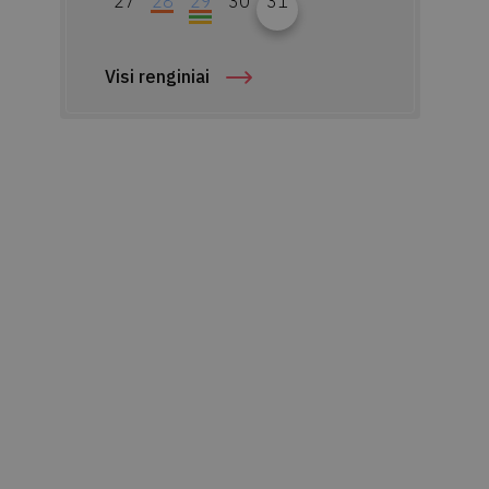
27
28
29
30
31
Visi renginiai