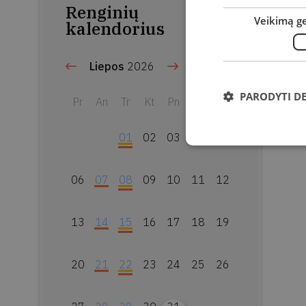
Renginių
Veikimą g
kalendorius
Liepos
2026
PARODYTI D
Pr
An
Tr
Kt
Pn
Št
Sk
01
02
03
04
05
06
07
08
09
10
11
12
13
14
15
16
17
18
19
20
21
22
23
24
25
26