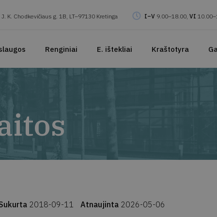
J. K. Chodkevičiaus g. 1B, LT–97130 Kretinga
I–V
9.00–18.00,
VI
10.00–
slaugos
Renginiai
E. ištekliai
Kraštotyra
Ga
aitos
Sukurta
2018-09-11
Atnaujinta
2026-05-06