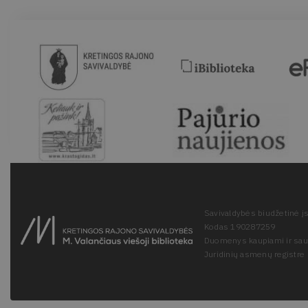
Savivaldybės biudžetinė įs
Kodas 190287259
Duomenys kaupiami ir sa
Juridinių asmenų registre