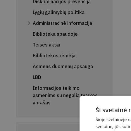
Diskriminacijos prevencija
Lygių galimybių politika
Administracinė informacija
Biblioteka spaudoje
Teisės aktai
Bibliotekos rėmėjai
Asmens duomenų apsauga
LBD
Informacijos teikimo
asmenims su negalia tvarkos
aprašas
Ši svetainė
Šioje svetainėje 
svetaine, jūs sut