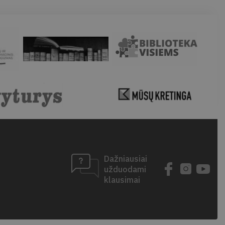
Dažniausiai
užduodami
klausimai