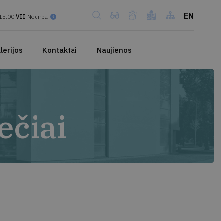
EN
15.00
VII
Nedirba
lerijos
Kontaktai
Naujienos
ečiai