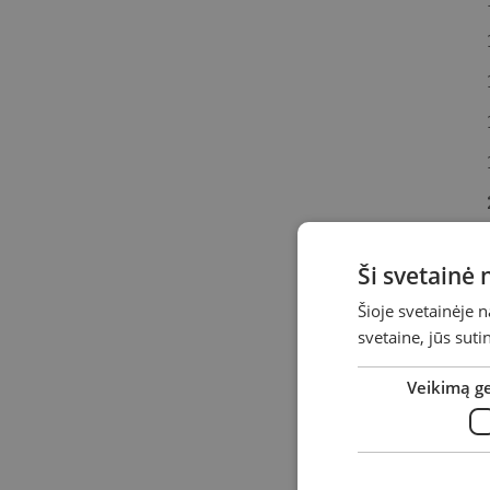
Ši svetainė
Šioje svetainėje 
svetaine, jūs sut
Veikimą g