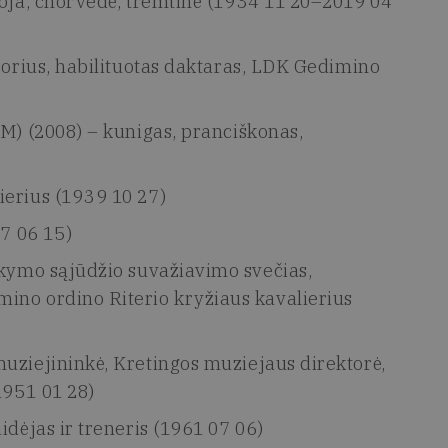
toja, chorvedė, tremtinė (1934 11 20–2019 04
sorius, habilituotas daktaras, LDK Gedimino
M) (2008) – kunigas, pranciškonas,
ierius (1939 10 27)
77 06 15)
rkymo sąjūdžio suvažiavimo svečias,
ino ordino Riterio kryžiaus kavalierius
uziejininkė, Kretingos muziejaus direktorė,
1951 01 28)
idėjas ir treneris (1961 07 06)