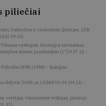
 piliečiai
esto, bažnyčios ir vienuolyno įkūrėjas, LDK
 1621 09 24)
 Vilniaus vyskupas, Kretingos savininkas,
 statybos mieste pradininkas (1729 07 22 –
 Pabrėža OFM) (1988) – kunigas,
o dalyvis (1905 m.) (1868 05 04 (04 22) –
tas, vertėjas, visuomenės veikėjas, pirmojo
01 31)