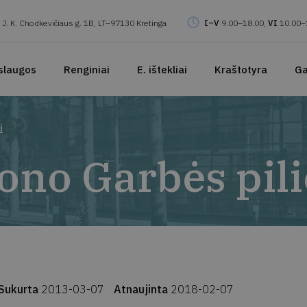
J. K. Chodkevičiaus g. 1B, LT–97130 Kretinga
I–V
9.00–18.00,
VI
10.00–
slaugos
Renginiai
E. ištekliai
Kraštotyra
Ga
i
ono Garbės pili
Sukurta
2013-03-07
Atnaujinta
2018-02-07