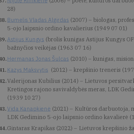
Nijolė Rimkienė
(2006) – poetė, kultūros darbuo
28)
Bumelis Vladas Algirdas
(2007) – biologas, profe
5-ojo laipsnio ordino kavalierius (1949 07 01)
Astijus Kungys
(brolis kunigas Astijus Kungys OF
bažnyčios veikėjas (1963 07 16)
Hermanas Jonas Šulcas
(2010) – kunigas, mision
Kazys Maksvytis
(2012) – krepšinio treneris (19
Valerijonas Kubilius (2014) – Lietuvos persitva
Kretingos rajono savivaldybės meras, LDK Gedim
(1939 10 27)
Vida Kanapkienė
(2021) – Kultūros darbuotoja, m
LDK Gedimino 5-ojo laipsnio ordino kavalierė (
Gintaras Krapikas (2022) – Lietuvos krepšinio ža