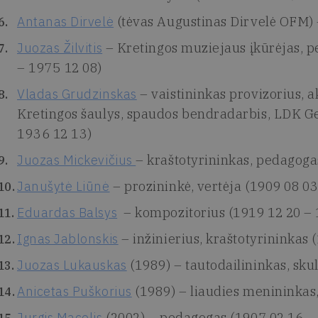
Antanas Dirvelė
(tėvas Augustinas Dirvelė OFM) 
Juozas Žilvitis
– Kretingos muziejaus įkūrėjas, 
– 1975 12 08)
Vladas Grudzinskas
– vaistininkas provizorius, 
Kretingos šaulys, spaudos bendradarbis, LDK Ge
1936 12 13)
Juozas Mickevičius
– kraštotyrininkas, pedagoga
Janušytė Liūnė
– prozininkė, vertėja (1909 08 0
Eduardas Balsys
– kompozitorius (1919 12 20 – 
Ignas Jablonskis
– inžinierius, kraštotyrininkas 
Juozas Lukauskas
(1989) – tautodailininkas, sku
Anicetas Puškorius
(1989) – liaudies menininkas,
Jurgis Macelis
(2002) – pedagogas (1907 02 16 –