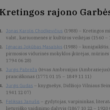
Kretingos rajono Garbės
Jonas Karolis Chodkevičius
(1988) – Kretingos mi
valst., kariuomenės ir kultūros veikėjas (1560 –
Ignacas Jokūbas Masalskis
(1988) – kunigaikštis,
pirmosios vidurinės mokyklos įkūrėjas, mūrinės
1794 06 28)
Jurgis Pabrėža
(tėvas Ambrozijus (Ambraziejus)
pranciškonas (1771 01 15 – 1849 11 11)
Jurgis Gudas
– knygnešys, Didžiojo Vilniaus Seim
1941 12 07)
Feliksas Janušis
– gydytojas, varpininkas, litera
lietuviško vaidinimo dalyvis (1867 10 22 – 1920 