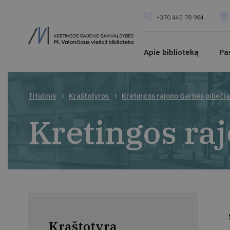
+370 445 78 984
Apie biblioteką
Pa
Titulinis
Kraštotyros
Kretingos rajono Garbės piliečia
Kretingos raj
Kraštotyra