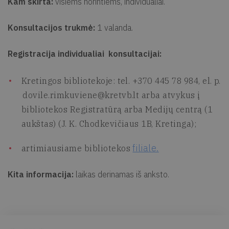
Kam skirta:
visiems norintiems, individualiai.
Konsultacijos trukmė:
1 valanda.
Registracija individualiai konsultacijai:
Kretingos bibliotekoje: tel. +370 445 78 984, el. p.
dovile.rimkuviene@kretvb.lt
arba atvykus į
bibliotekos Registratūrą arba Medijų centrą (1
aukštas) (J. K. Chodkevičiaus 1B, Kretinga);
filiale.
artimiausiame bibliotekos
Kita informacija:
laikas derinamas iš anksto.