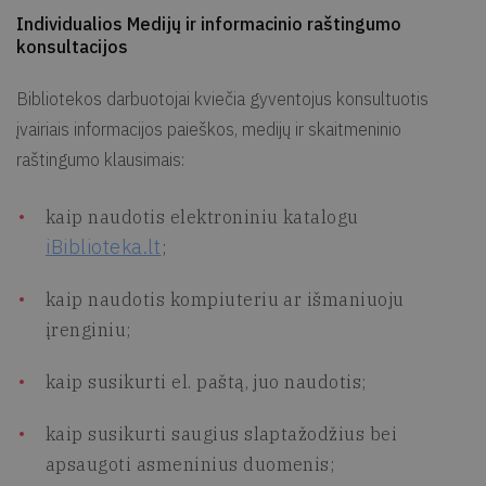
Individualios Medijų ir informacinio raštingumo
konsultacijos
Bibliotekos darbuotojai kviečia gyventojus konsultuotis
įvairiais informacijos paieškos, medijų ir skaitmeninio
raštingumo klausimais:
kaip naudotis elektroniniu katalogu
iBiblioteka.lt
;
kaip naudotis kompiuteriu ar išmaniuoju
įrenginiu;
kaip susikurti el. paštą, juo naudotis;
kaip susikurti saugius slaptažodžius bei
apsaugoti asmeninius duomenis;