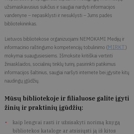
užsimaskavusius sukčius ir saugiai nardyti informacijos
vandenyne – nepasiklysti ir nesuklysti – Jums padės
bibliotekininkas.
Lietuvos bibliotekose organizuojami NEMOKAMI Medijų ir
MIRKT
informacinio raštingumo kompetencijų tobulinimo (
)
mokymai suaugusiesiems. Išmoksite kritiškai vertinti
žiniasklaidos, socialinių tinklų turinį, pasirinkti patikimus
informacijos šaltinius, saugiai naršyti internete bei įgysite kitų
naudingų įgūdžių.
Mūsų bibliotekoje ir filialuose galite įgyti
žinių ir praktinių įgūdžių:
kaip lengvai rasti ir užsisakyti norimą knygą
bibliotekos kataloge ar atsisiųsti ją iš kitos