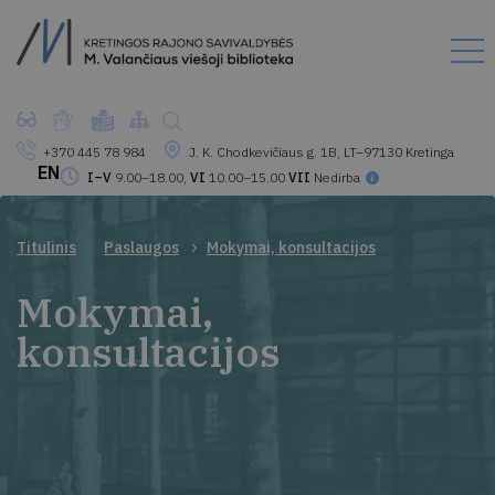
+370 445 78 984
J. K. Chodkevičiaus g. 1B, LT–97130 Kretinga
EN
I–V
9.00–18.00,
VI
10.00–15.00
VII
Nedirba
Titulinis
Paslaugos
Mokymai, konsultacijos
Mokymai,
konsultacijos