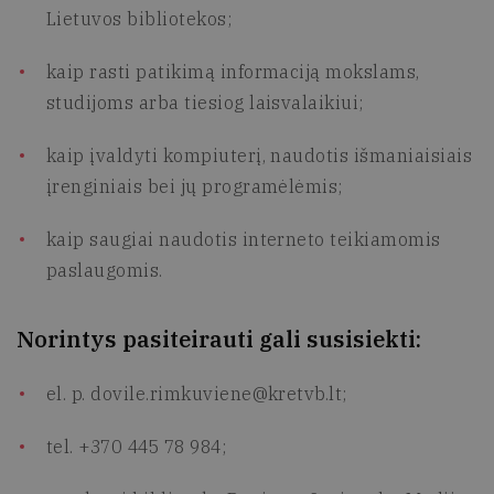
Lietuvos bibliotekos;
kaip rasti patikimą informaciją mokslams,
studijoms arba tiesiog laisvalaikiui;
kaip įvaldyti kompiuterį, naudotis išmaniaisiais
įrenginiais bei jų programėlėmis;
kaip saugiai naudotis interneto teikiamomis
paslaugomis.
Norintys pasiteirauti gali susisiekti:
el. p.
dovile.rimkuviene@kretvb.lt
;
tel. +370 445 78 984;