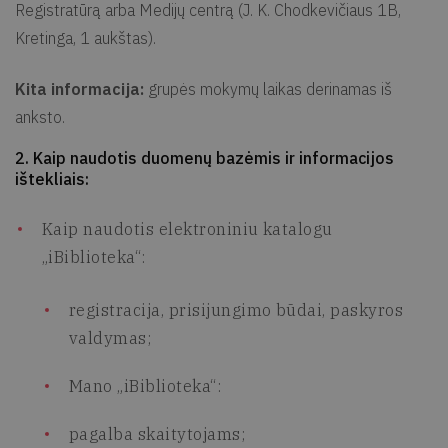
Registratūrą arba Medijų centrą (J. K. Chodkevičiaus 1B,
Kretinga, 1 aukštas).
Kita informacija:
grupės mokymų laikas derinamas iš
anksto.
2. Kaip naudotis duomenų bazėmis ir informacijos
ištekliais:
Kaip naudotis elektroniniu katalogu
„iBiblioteka“:
registracija, prisijungimo būdai, paskyros
valdymas;
Mano „iBiblioteka“:
pagalba skaitytojams;