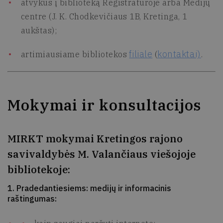
atvykus į biblioteką Registratūroje arba Medijų
centre (J. K. Chodkevičiaus 1B, Kretinga, 1
aukštas);
filiale
kontaktai)
artimiausiame bibliotekos
(
.
Mokymai ir konsultacijos
MIRKT mokymai Kretingos rajono
savivaldybės M. Valančiaus viešojoje
bibliotekoje:
1. Pradedantiesiems: medijų ir informacinis
raštingumas: