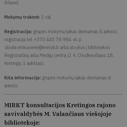
(klasei).
Mokymų trukmė:
1 val.
Registracija:
grupės mokymų laikas derinamas iš anksto,
registracija tel. +370 445 78 984, el. p.
dovile.rimkuviene@kretvb.lt
arba atvykus į bibliotekos
Registratūrą arba Medijų centrą (J. K. Chodkevičiaus 1B,
Kretinga, 1 aukštas).
Kita informacija:
grupės mokymų laikas derinamas iš
anksto.
MIRKT konsultacijos Kretingos rajono
savivaldybės M. Valančiaus viešojoje
bibliotekoje: