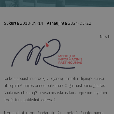
Sukurta
2018-09-14
Atnaujinta
2024-03-22
Niežti
rankos spausti nuorodą, viliojančią laimėti milijoną? Sunku
atsispirti Arabijos princo palikimui? O gal nustebino gautas
šaukimas į teismą? Ir visai neaišku iš kur atėjo siuntinys bei
kodėl turiu patikslinti adresą?..
Nepasiduoti propagandai, atpažinti melagingą informaciją,