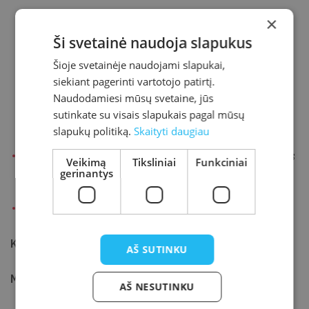
×
paieška kataloguose;
Ši svetainė naudoja slapukus
leidinių užsakymų valdymas;
Šioje svetainėje naudojami slapukai,
siekiant pagerinti vartotojo patirtį.
el. knygos;
Naudodamiesi mūsų svetaine, jūs
sutinkate su visais slapukais pagal mūsų
el. paslaugos ir kt.
slapukų politiką.
Skaityti daugiau
Kaip naudotis bibliotekoje prenumeruojamomis
Veikimą
Tiksliniai
Funkciniai
gerinantys
duomenų bazėmis (DB):
Kiti informacijos ištekliai ir šaltiniai.
Kam skirta:
visiems norintiems, 6–12 asmenų grupei.
AŠ SUTINKU
Mokymų trukmė:
2 val.
AŠ NESUTINKU