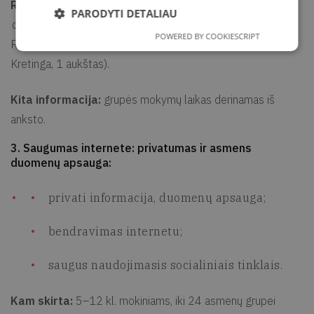
Registracija:
tel. +370 445 78 984, el. p.
PARODYTI DETALIAU
dovile.rimkuviene@kretvb.lt
arba atvykus į bibliotekos
POWERED BY COOKIESCRIPT
Registratūrą arba Medijų centrą (J. K. Chodkevičiaus 1B,
Kretinga, 1 aukštas).
Kita informacija:
grupės mokymų laikas derinamas iš
anksto.
3. Saugumas internete: privatumas ir asmens
duomenų apsauga:
privati informacija, duomenų apsauga;
bendravimas internetu;
saugus naudojimasis socialiniais tinklais.
Kam skirta:
5–12 kl. mokiniams, iki 24 asmenų grupei