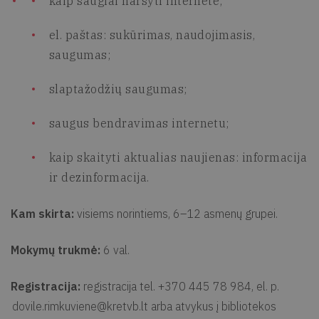
kaip saugiai naršyti internete;
el. paštas: sukūrimas, naudojimasis,
saugumas;
slaptažodžių saugumas;
saugus bendravimas internetu;
kaip skaityti aktualias naujienas: informacija
ir dezinformacija.
Kam skirta:
visiems norintiems, 6–12 asmenų grupei.
Mokymų trukmė:
6 val.
Registracija:
registracija tel. +370 445 78 984, el. p.
dovile.rimkuviene@kretvb.lt
arba atvykus į bibliotekos