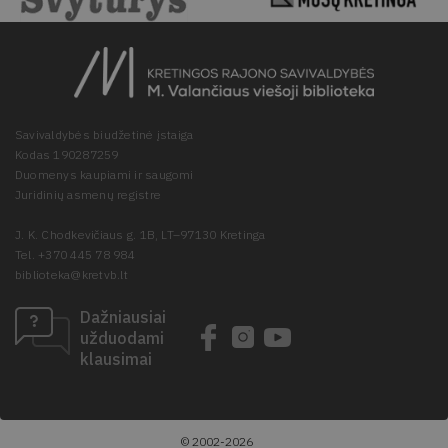
Savivaldybės biudžetinė įstaiga
Kodas 190287259
Duomenys kaupiami ir saugomi
Juridinių asmenų registre
J. K. Chodkevičiaus g. 1B, LT–97130 Kretinga
Tel. +370 445 78 984
biblioteka@kretvb.lt
Dažniausiai
užduodami
klausimai
© 2002-2026