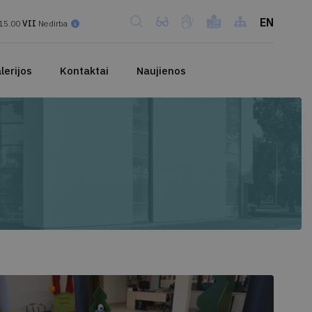
EN
15.00
VII
Nedirba
lerijos
Kontaktai
Naujienos