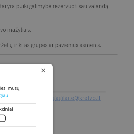
 tai yra puiki galimybė rezervuoti sau valandą
vo mažyliais.
želių ir kitas grupes ar pavienius asmenis.
×
nas
El. p.
miesi mūsų
giau
445 72
simona.gagilaite@kretvb.lt
ciniai