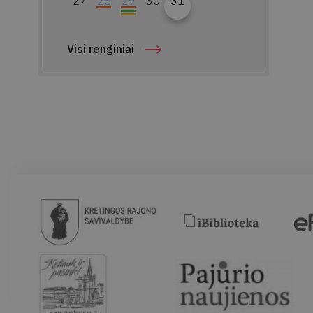
27
28
29
30
31
Visi renginiai