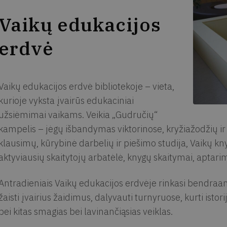
Vaikų edukacijos
erdvė
Vaikų edukacijos erdvė bibliotekoje – vieta,
kurioje vyksta įvairūs edukaciniai
užsiėmimai vaikams. Veikia „Gudručių“
kampelis – jėgų išbandymas viktorinose, kryžiažodžių 
klausimų, kūrybinė darbelių ir piešimo studija, Vaikų k
aktyviausių skaitytojų arbatėlė, knygų skaitymai, aptarim
Antradieniais Vaikų edukacijos erdvėje rinkasi bendraam
žaisti įvairius žaidimus, dalyvauti turnyruose, kurti istorij
bei kitas smagias bei lavinančiąsias veiklas.