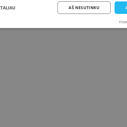
ETALIAU
AŠ NESUTINKU
POWE