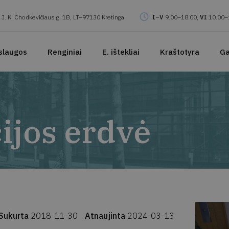
J. K. Chodkevičiaus g. 1B, LT–97130 Kretinga
I–V
9.00–18.00,
VI
10.00–
slaugos
Renginiai
E. ištekliai
Kraštotyra
Ga
ijos erdvė
Sukurta
2018-11-30
Atnaujinta
2024-03-13