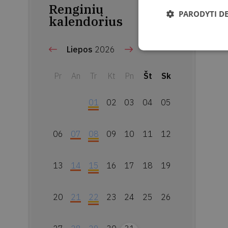
Renginių
PARODYTI D
kalendorius
Liepos
2026
Pr
An
Tr
Kt
Pn
Št
Sk
01
02
03
04
05
06
07
08
09
10
11
12
13
14
15
16
17
18
19
20
21
22
23
24
25
26