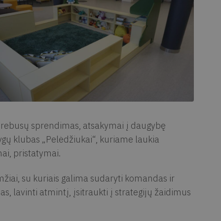
ir rebusų sprendimas, atsakymai į daugybę
nygų klubas „Pelėdžiukai“, kuriame laukia
ai, pristatymai.
žiai, su kuriais galima sudaryti komandas ir
as, lavinti atmintį, įsitraukti į strategijų žaidimus