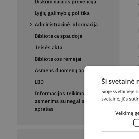
Diskriminacijos prevencija
Lygių galimybių politika
Administracinė informacija
Biblioteka spaudoje
Teisės aktai
Bibliotekos rėmėjai
Asmens duomenų apsauga
Ši svetainė
LBD
Šioje svetainėje 
Informacijos teikimo
svetaine, jūs sut
asmenims su negalia tvarkos
aprašas
Veikimą g