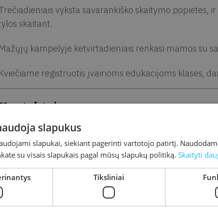
Trečiadieniais vyksta savarankiško skaitymo popietės, ir
tylos skaitant.
Mažųjų kampelyje ketvirtadieniais renkasi mamos su sa
Kviečiame registruotis įvairioms edukacijoms klases, dar
Kontaktai
 naudoja slapukus
Darbuotojo vardas, pavardė, pareigos
Kab.
Telefo
naudojami slapukai, siekiant pagerinti vartotojo patirtį. Naudoda
inkate su visais slapukais pagal mūsų slapukų politiką.
Skaityti dau
Simona Gagilaitė,
202
+370 
Vyresn. bibliotekininkė darbui su
135
erinantys
Tiksliniai
Funk
vaikais