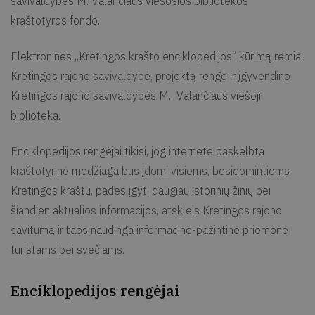
savivaldybės M. Valančiaus viešosios bibliotekos
kraštotyros fondo.
Elektroninės „Kretingos krašto enciklopedijos“ kūrimą remia
Kretingos rajono savivaldybė, projektą rengė ir įgyvendino
Kretingos rajono savivaldybės M. Valančiaus viešoji
biblioteka.
Enciklopedijos rengėjai tikisi, jog internete paskelbta
kraštotyrinė medžiaga bus įdomi visiems, besidomintiems
Kretingos kraštu, padės įgyti daugiau istorinių žinių bei
šiandien aktualios informacijos, atskleis Kretingos rajono
savitumą ir taps naudinga informacine-pažintine priemone
turistams bei svečiams.
Enciklopedijos r
engėjai