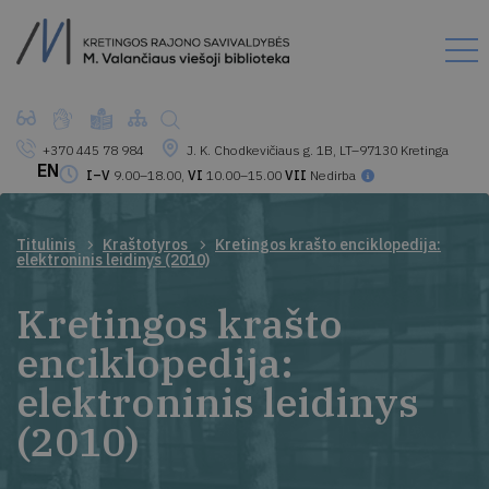
+370 445 78 984
J. K. Chodkevičiaus g. 1B, LT–97130 Kretinga
EN
I–V
9.00–18.00,
VI
10.00–15.00
VII
Nedirba
Titulinis
Kraštotyros
Kretingos krašto enciklopedija:
elektroninis leidinys (2010)
Kretingos krašto
enciklopedija:
elektroninis leidinys
(2010)