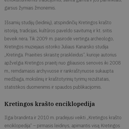
garsus žymiais žmonėmis.
Išsamių studijų (leidinių), atspindinčių Kretingos krašto
istoriją, tradicijas, kultūros paveldo savitumą ir kt. sritis
beveik nėra. Tik 2009 m. pasirodė vertinga archeologo,
Kretingos muziejaus istoriko Juliaus Kanarsko studija
„Kretinga. Praeities skraistę praskleidus“, kurioje autorius
apžvelgia Kretingos praeitį nuo giliausios senovės iki 2008
m., remdamasis archyvuose ir rankraštynuose sukaupta
medžiaga, mokslinių ir kraštotyrinių tyrimų rezultatais,
statistikos duomenimis ir spaudos publikacijomis.
Kretingos krašto enciklopedija
Ilgai brandinta ir 2010 m. pradėjusi veikti „Kretingos krašto
enciklopedija“ – pirmasis leidinys, apimantis visą Kretingos