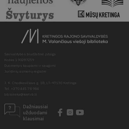
Savivaldybės biudžetinė įstaiga
Kodas 190287259
Duomenys kaupiami ir saugomi
Juridinių asmenų registre
J. K. Chodkevičiaus g. 1B, LT–97130 Kretinga
Tel. +370 445 78 984
biblioteka@kretvb.lt
Dažniausiai
užduodami
klausimai