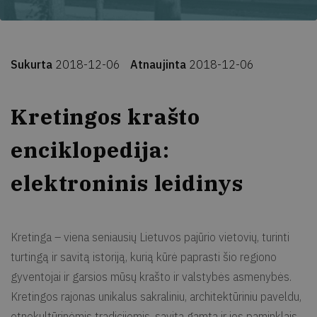
Sukurta
2018-12-06
Atnaujinta
2018-12-06
Kretingos krašto
enciklopedija:
elektroninis leidinys
Kretinga – viena seniausių Lietuvos pajūrio vietovių, turinti
turtingą ir savitą istoriją, kurią kūrė paprasti šio regiono
gyventojai ir garsios mūsų krašto ir valstybės asmenybės.
Kretingos rajonas unikalus sakraliniu, architektūriniu paveldu,
etnokultūrinėmis tradicijomis, savita gamta ir jos paminklais,