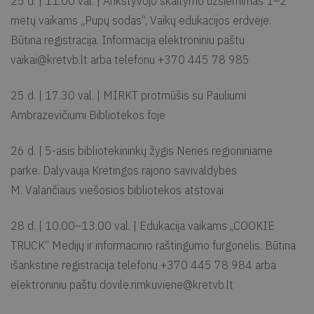
25 d. | 11.00 val. | Ankstyvojo skaitymo užsiėmimas 1–2
metų vaikams „Pupų sodas“, Vaikų edukacijos erdvėje.
Būtina registracija. Informacija elektroniniu paštu
vaikai@kretvb.lt
arba telefonu +370 445 78 985
25 d. | 17.30 val. | MIRKT protmūšis su Pauliumi
Ambrazevičiumi Bibliotekos fojė
26 d. | 5-asis bibliotekininkų žygis Neries regioniniame
parke. Dalyvauja Kretingos rajono savivaldybės
M. Valančiaus viešosios bibliotekos atstovai
28 d. | 10.00–13.00 val. | Edukacija vaikams „COOKIE
TRUCK“ Medijų ir informacinio raštingumo furgonėlis. Būtina
išankstinė registracija telefonu +370 445 78 984 arba
elektroniniu paštu
dovile.rimkuviene@kretvb.lt