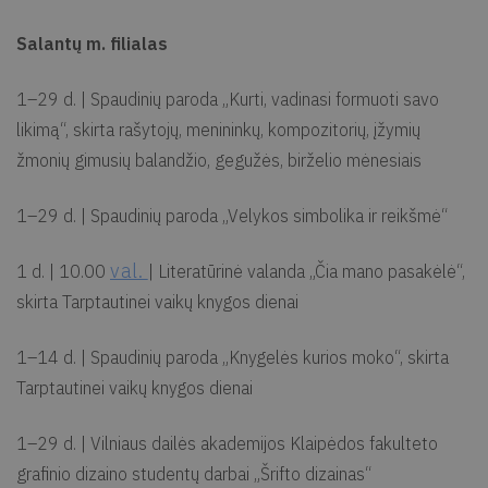
Salantų m. filialas
1–29 d. | Spaudinių paroda „Kurti, vadinasi formuoti savo
likimą“, skirta rašytojų, menininkų, kompozitorių, įžymių
žmonių gimusių balandžio, gegužės, birželio mėnesiais
1–29 d. | Spaudinių paroda „Velykos simbolika ir reikšmė“
val.
1 d. | 10.00
| Literatūrinė valanda „Čia mano pasakėlė“,
skirta Tarptautinei vaikų knygos dienai
1–14 d. | Spaudinių paroda „Knygelės kurios moko“, skirta
Tarptautinei vaikų knygos dienai
1–29 d. | Vilniaus dailės akademijos Klaipėdos fakulteto
grafinio dizaino studentų darbai „Šrifto dizainas“