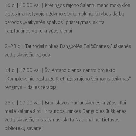
16 d. | 10.00 val. | Kretingos rajono Salantų meno mokyklos
dailės ir ankstyvojo ugdymo skyrių mokinių kūrybos darbų
parodos „Vaikystės spalvos“ pristatymas, skirta
Tarptautinės vaikų knygos dienai
2–23 d. | Tautodailininkės Danguolės Balčiūnaitės-Juškienės
veltų skraisčių paroda
14 d. | 17.00 val. | Šv. Antano dienos centro projekto
„Kompleksinių paslaugų Kretingos rajono šeimoms teikimas“
renginys – dailės terapija
23 d. | 17.00 val. | Bronislavos Paulauskienės knygos „Kai
meilė kalbina širdį“ ir tautodailininkės Danguolės Juškienės
veltų skraisčių pristatymas, skirta Nacionalinei Lietuvos
bibliotekų savaitei