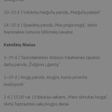
10–20 d. | Velykinių margučių paroda „Margučių palėpė“
14–25 d. | Spaudinių paroda „Mus jungia knyga“, skirta
Nacionalinei Lietuvos bibliotekų savaitei
Kalniškių filialas
1–29 d. | Tautodailininkės Aldonos Valatkienės tapybos
darbų paroda „Žvilgsnis į gamtą“
1–29 d. | Knygų paroda „Knygos, kurios priverčia
nusišypsoti“
2 d. | 15.00 val. | Edukacija vaikams „Mano skirtukas knygai“,
skirta Tarptautinėi vaikų knygos dienai