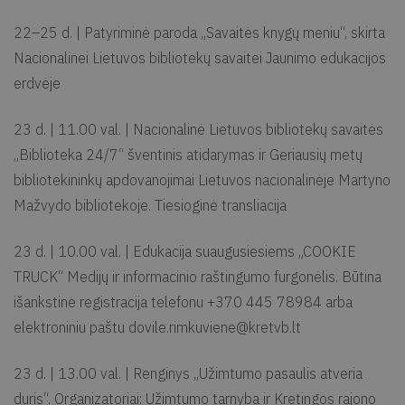
22–25 d. | Patyriminė paroda „Savaitės knygų meniu“, skirta
Nacionalinei Lietuvos bibliotekų savaitei Jaunimo edukacijos
erdvėje
23 d. | 11.00 val. | Nacionalinė Lietuvos bibliotekų savaitės
„Biblioteka 24/7“ šventinis atidarymas ir Geriausių metų
bibliotekininkų apdovanojimai Lietuvos nacionalinėje Martyno
Mažvydo bibliotekoje. Tiesioginė transliacija
23 d. | 10.00 val. | Edukacija suaugusiesiems „COOKIE
TRUCK“ Medijų ir informacinio raštingumo furgonėlis. Būtina
išankstinė registracija telefonu +370 445 78984 arba
elektroniniu paštu
dovile.rimkuviene@kretvb.lt
23 d. | 13.00 val. | Renginys „Užimtumo pasaulis atveria
duris“. Organizatoriai: Užimtumo tarnyba ir Kretingos rajono