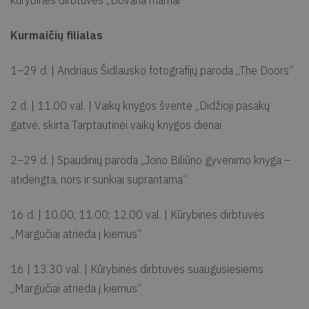
kūrybinės dirbtuvės „Dovana mamai“
Kurmaičių filialas
1–29 d. | Andriaus Šidlausko fotografijų paroda „The Doors“
2 d. | 11.00 val. | Vaikų knygos šventė „Didžioji pasakų
gatvė, skirta Tarptautinėi vaikų knygos dienai
2–29 d. | Spaudinių paroda „Jono Biliūno gyvenimo knyga –
atidengta, nors ir sunkiai suprantama“
16 d. | 10.00; 11.00; 12.00 val. | Kūrybinės dirbtuvės
„Margučiai atrieda į kiemus“
16 | 13.30 val. | Kūrybinės dirbtuvės suaugusiesiems
„Margučiai atrieda į kiemus“