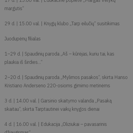
17 d. | 15.00 val. | Edukacinė popietė „Margas Velykų
margutis“
29 d. | 15.00 val. | Knygų klubo „Tarp eilučių“ susitikimas
Juodupėnų filialas
1–29 d. | Spaudinių paroda „Aš – kūrėjas, kuriu tai, kas
plaukia iš širdies…“
2–20 d. | Spaudinių paroda „Mylimos pasakos“, skirta Hanso
Kristiano Anderseno 220-osioms gimimo metinėms
3 d. | 14.00 val. | Garsinio skaitymo valanda „Pasaką
skaitau“, skirta Tarptautinei vaikų knygos dienai
4 d. | 16.00 val. | Edukacija „Oliziukai – pavasarinis
džiaugsmas“