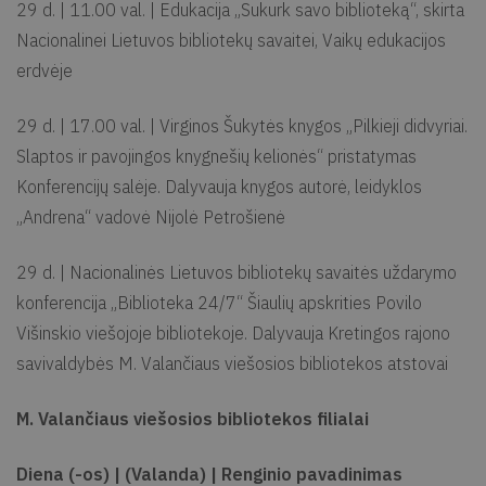
29 d. | 11.00 val. | Edukacija „Sukurk savo biblioteką“, skirta
Nacionalinei Lietuvos bibliotekų savaitei, Vaikų edukacijos
erdvėje
29 d. | 17.00 val. | Virginos Šukytės knygos „Pilkieji didvyriai.
Slaptos ir pavojingos knygnešių kelionės“ pristatymas
Konferencijų salėje. Dalyvauja knygos autorė, leidyklos
„Andrena“ vadovė Nijolė Petrošienė
29 d. | Nacionalinės Lietuvos bibliotekų savaitės uždarymo
konferencija „Biblioteka 24/7“ Šiaulių apskrities Povilo
Višinskio viešojoje bibliotekoje. Dalyvauja Kretingos rajono
savivaldybės M. Valančiaus viešosios bibliotekos atstovai
M. Valančiaus viešosios bibliotekos filialai
Diena (-os) | (Valanda) | Renginio pavadinimas