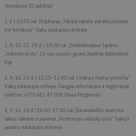
stenduose (II aukštas)
1 d. | 10.00 val. |Edukacija „Tabalai tabalai: patarlių pasaulis
per komiksus“ Vaikų edukacijos erdvėje
1, 8, 15, 22, 29 d. | 19.00 val. |Intelektualaus žaidimo
„Auksinio proto“ 23-iojo sezono gyvieji žaidimai Bibliotekos
fojė
2, 9, 16, 23 d. | 10.15–12.00 val. |„Vaikų ir mamų rytmečiai“
Vaikų edukacijos erdvėje. Daugiau informacijos ir registracija
telefonu +370 682 47 058 (Rasa Mizgirienė)
2, 9, 16, 23 d. |16.00–17.00 val. |Savarankiško skaitymo
laikas vaikams ir jaunimui „Rezervuoju valandą tylos“ Vaikų ir
jaunimo edukacijos erdvėse