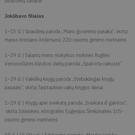
bibliotekų savaitei
Jokūbavo filialas
1–15 d. | Spaudinių paroda „Mano gyvenimo pasaka“, skirta
Hanso Kristiano Anderseno 220-osioms gimimo metinėms
1–29 d. | Salantų meno mokyklos mokinės Rugilės
Vencevičiūtės kūrybos darbų paroda „Spalvota vaikystė“
1–29 d. | Vaikiškų knygų paroda „Stebuklingas knygų
pasaulis“, skirta Tarptautinei vaikų knygos dienai
1–29 d. | Knygų apie sveikatą paroda „Sveikata iš gamtos“,
skirta žolininkės, etnografės Eugenijos Šimkūnaitės 105-
osioms gimimo metinėms