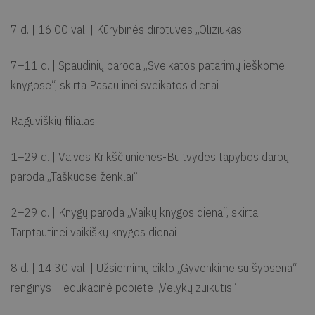
7 d. | 16.00 val. | Kūrybinės dirbtuvės „Oliziukas“
7–11 d. | Spaudinių paroda „Sveikatos patarimų ieškome
knygose“, skirta Pasaulinei sveikatos dienai
Raguviškių filialas
1–29 d. | Vaivos Krikščiūnienės-Buitvydės tapybos darbų
paroda „Taškuose ženklai“
2–29 d. | Knygų paroda „Vaikų knygos diena“, skirta
Tarptautinei vaikiškų knygos dienai
8 d. | 14.30 val. | Užsiėmimų ciklo „Gyvenkime su šypsena“
renginys – edukacinė popietė „Velykų zuikutis“