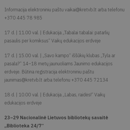
Informacija elektroniniu paštu
vaikai@kretvb.lt
arba telefonu
+370 445 78 985
17 d. | 11.00 val. | Edukacija „Tabalai tabalai: patarlių
pasaulis per komiksus“ Vaikų edukacijos erdvėje
17 d. | 15.00 val. | „Savo kampo“ iššūkių klubas „Tyla ar
pasala?“ 14–18 metų jaunuoliams Jaunimo edukacijos
erdvėje. Būtina registracija elektroniniu paštu
jaunimas@kretvb.lt
arba telefonu +370 445 72134
18 d. | 10.00 val. | Edukacija „Labas, raidės!“ Vaikų
edukacijos erdvėje
23–29 Nacionalinė Lietuvos bibliotekų savaitė
„Biblioteka 24/7“