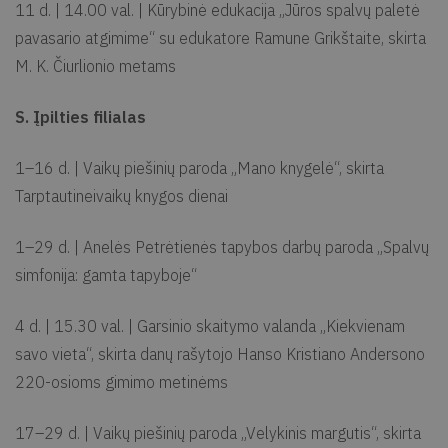
11 d. | 14.00 val. | Kūrybinė edukacija „Jūros spalvų paletė
pavasario atgimime“ su edukatore Ramune Grikštaite, skirta
M. K. Čiurlionio metams
S. Įpilties filialas
1–16 d. | Vaikų piešinių paroda „Mano knygelė“, skirta
Tarptautineivaikų knygos dienai
1–29 d. | Anelės Petrėtienės tapybos darbų paroda „Spalvų
simfonija: gamta tapyboje“
4 d. | 15.30 val. | Garsinio skaitymo valanda „Kiekvienam
savo vieta“, skirta danų rašytojo Hanso Kristiano Andersono
220-osioms gimimo metinėms
17–29 d. | Vaikų piešinių paroda „Velykinis margutis“, skirta