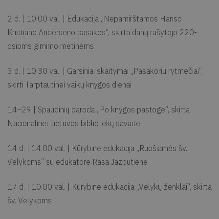
2 d. | 10.00 val. | Edukacija „Nepamirštamos Hanso
Kristiano Anderseno pasakos“, skirta danų rašytojo 220-
osioms gimimo metinėms
3 d. | 10.30 val. | Garsiniai skaitymai „Pasakorių rytmečiai“,
skirti Tarptautinei vaikų knygos dienai
14–29 | Spaudinių paroda „Po knygos pastoge“, skirta
Nacionalinei Lietuvos bibliotekų savaitei
14 d. | 14.00 val. | Kūrybinė edukacija „Ruošiamės šv.
Velykoms“ su edukatore Rasa Jazbutiene
17 d. | 10.00 val. | Kūrybinė edukacija „Velykų ženklai“, skirta
šv. Velykoms