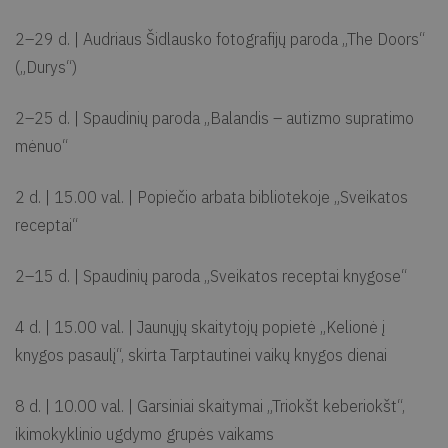
2–29 d. | Audriaus Šidlausko fotografijų paroda „The Doors“
(„Durys“)
2–25 d. | Spaudinių paroda „Balandis – autizmo supratimo
mėnuo“
2 d. | 15.00 val. | Popiečio arbata bibliotekoje „Sveikatos
receptai“
2–15 d. | Spaudinių paroda „Sveikatos receptai knygose“
4 d. | 15.00 val. | Jaunųjų skaitytojų popietė „Kelionė į
knygos pasaulį“, skirta Tarptautinei vaikų knygos dienai
8 d. | 10.00 val. | Garsiniai skaitymai „Triokšt keberiokšt“,
ikimokyklinio ugdymo grupės vaikams