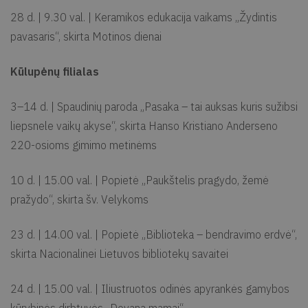
28 d. | 9.30 val. | Keramikos edukacija vaikams „Žydintis
pavasaris“, skirta Motinos dienai
Kūlupėnų filialas
3–14 d. | Spaudinių paroda „Pasaka – tai auksas kuris sužibsi
liepsnele vaikų akyse“, skirta Hanso Kristiano Anderseno
220-osioms gimimo metinėms
10 d. | 15.00 val. | Popietė „Paukštelis pragydo, žemė
pražydo“, skirta šv. Velykoms
23 d. | 14.00 val. | Popietė „Biblioteka – bendravimo erdvė“,
skirta Nacionalinei Lietuvos bibliotekų savaitei
24 d. | 15.00 val. | Iliustruotos odinės apyrankės gamybos