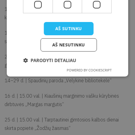
1–29 d. | Felicijos Stramilaitės karpinių paroda „Kai prabyla
karpiniai“
AŠ SUTINKU
1–11 d. | Spaudinių paroda „Paukščiai, atskridę iš knygučių“,
skirta Pasaulinei paukščių dienai
AŠ NESUTINKU
2–11 d. | Spaudinių paroda „Knygos – draugai visam
PARODYTI DETALIAU
gyvenimui“, skirta Tarptautinei vaikų knygos dienai
POWERED BY COOKIESCRIPT
14–29 d. | Spaudinių paroda „Velykinė bibliotekėlė“
16 d. | 15.00 val. | Kiaušinių marginimo vašku kūrybinės
dirbtuvės „Margas margutis“
25 d. | 15.00 val. | Tarptautinei gimtosios kalbos dienai
skirta popietė „Žodžių žaismas“