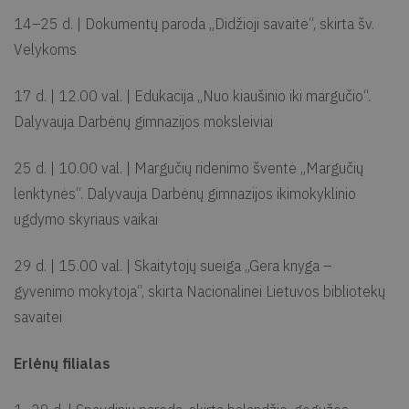
14–25 d. | Dokumentų paroda „Didžioji savaitė“, skirta šv.
Velykoms
17 d. | 12.00 val. | Edukacija „Nuo kiaušinio iki margučio“.
Dalyvauja Darbėnų gimnazijos moksleiviai
25 d. | 10.00 val. | Margučių ridenimo šventė „Margučių
lenktynės“. Dalyvauja Darbėnų gimnazijos ikimokyklinio
ugdymo skyriaus vaikai
29 d. | 15.00 val. | Skaitytojų sueiga „Gera knyga –
gyvenimo mokytoja“, skirta Nacionalinei Lietuvos bibliotekų
savaitei
Erlėnų filialas