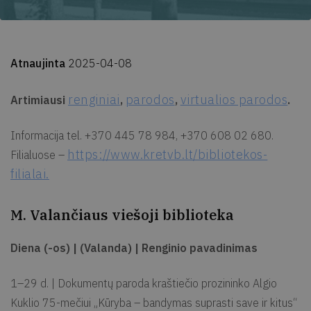
Atnaujinta
2025-04-08
renginiai
parodos
virtualios parodos
Artimiausi
,
,
.
Informacija tel. +370 445 78 984, +370 608 02 680.
https://www.kretvb.lt/bibliotekos-
Filialuose –
filialai.
M. Valančiaus viešoji biblioteka
Diena (-os) | (Valanda) | Renginio pavadinimas
1–29 d. | Dokumentų paroda kraštiečio prozininko Algio
Kuklio 75-mečiui „Kūryba – bandymas suprasti save ir kitus“