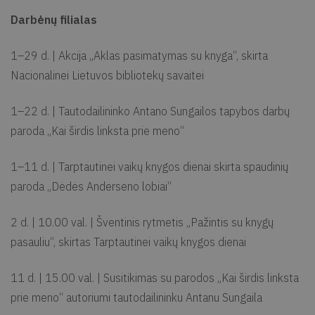
Darbėnų filialas
1–29 d. | Akcija „Aklas pasimatymas su knyga“, skirta
Nacionalinei Lietuvos bibliotekų savaitei
1–22 d. | Tautodailininko Antano Sungailos tapybos darbų
paroda „Kai širdis linksta prie meno“
1–11 d. | Tarptautinei vaikų knygos dienai skirta spaudinių
paroda „Dėdės Anderseno lobiai“
2 d. | 10.00 val. | Šventinis rytmetis „Pažintis su knygų
pasauliu“, skirtas Tarptautinei vaikų knygos dienai
11 d. | 15.00 val. | Susitikimas su parodos „Kai širdis linksta
prie meno“ autoriumi tautodailininku Antanu Sungaila