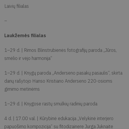
Laivių filialas
–
Laukžemės filialas
1–29 d. | Rimos Blinstrubienės fotografijų paroda „Jūros,
smėlio ir vėjo harmonija“
1–29 d. | Knygų paroda „Anderseno pasakų pasaulis“, skirta
danų rašytojo Hanso Kristiano Anderseno 220-osioms
gimimo metinėms
1–29 d. | Knygose rastų smulkių radinių paroda
4 d. | 17.00 val. | Kūrybinė edukacija „Velykinė interjero
papuošimo kompozicija“ su fitodizainere Jurga Juknaite