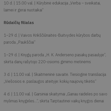
10 d. | 15.00 val. | Kūrybinė edukacija „Verba – sveikatai,
laimei ir gerai nuotaikai“
Rūdaičių filialas
1–29 d. | Vaivos Krikščiūnaitės-Buitvydės kūrybos darbų
paroda „Paukščiai“
1–29 d. | Knygų paroda „H. K. Anderseno pasakų pasaulyje“,
skirta danų rašytojo 220-osioms gimimo metinėms
3 d. | 11.00 val. | Skaitmeninė savaitė. Tiesioginė transliacija
„Viešosios e. paslaugos ateityje: kokių naujovių tikėtis“
4 d. | 11.00 val. | Garsiniai skaitymai „Ganau raideles po savo
mylimas knygeles…“, skirta Tarptautinei vaikų knygos dienai