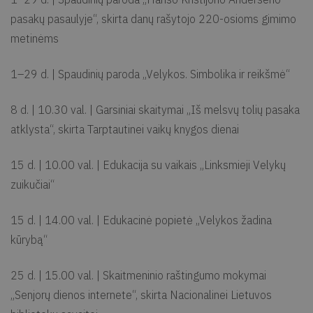
pasakų pasaulyje“, skirta danų rašytojo 220-osioms gimimo
metinėms
1–29 d. | Spaudinių paroda „Velykos. Simbolika ir reikšmė“
8 d. | 10.30 val. | Garsiniai skaitymai „Iš melsvų tolių pasaka
atklysta“, skirta Tarptautinei vaikų knygos dienai
15 d. | 10.00 val. | Edukacija su vaikais „Linksmieji Velykų
zuikučiai“
15 d. | 14.00 val. | Edukacinė popietė „Velykos žadina
kūrybą“
25 d. | 15.00 val. | Skaitmeninio raštingumo mokymai
„Senjorų dienos internete“, skirta Nacionalinei Lietuvos