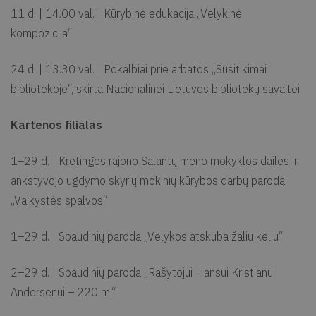
11 d. | 14.00 val. | Kūrybinė edukacija „Velykinė
kompozicija“
24 d. | 13.30 val. | Pokalbiai prie arbatos „Susitikimai
bibliotekoje“, skirta Nacionalinei Lietuvos bibliotekų savaitei
Kartenos filialas
1–29 d. | Kretingos rajono Salantų meno mokyklos dailės ir
ankstyvojo ugdymo skyrių mokinių kūrybos darbų paroda
„Vaikystės spalvos“
1–29 d. | Spaudinių paroda „Velykos atskuba žaliu keliu“
2–29 d. | Spaudinių paroda „Rašytojui Hansui Kristianui
Andersenui – 220 m.“