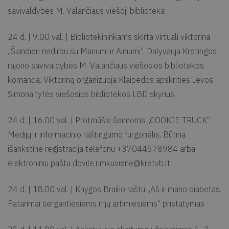
savivaldybės M. Valančiaus viešoji biblioteka
24 d. | 9.00 val. | Bibliotekininkams skirta virtuali viktorina
„Šiandien nedirbu su Mariumi ir Ainiumi“. Dalyvauja Kretingos
rajono savivaldybės M. Valančiaus viešosios bibliotekos
komanda. Viktoriną organizuoja Klaipėdos apskrities Ievos
Simonaitytės viešosios bibliotekos LBD skyrius
24 d. | 16.00 val. | Protmūšis šeimoms „COOKIE TRUCK“
Medijų ir informacinio raštingumo furgonėlis. Būtina
išankstinė registracija telefonu +37044578984 arba
elektroniniu paštu
dovile.rimkuviene@kretvb.lt
.
24 d. | 18.00 val. | Knygos Brailio raštu „Aš ir mano diabetas.
Patarimai sergantiesiems ir jų artimiesiems“ pristatymas