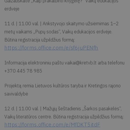
Gaižauskaite „Kaip prakalbinti knygelę?“ Vaikų edukacijos
erdvėje
11 d. | 11.00 val. | Ankstyvojo skaitymo užsiėmimas 1–2
metų vaikams „Pupų sodas“, Vaikų edukacijos erdvėje.
Būtina registracija užpildžius formą:
https://forms.office.com/e/sf6juPENfh
Informacija elektroniniu paštu
vaikai@kretvb.lt
arba telefonu
+370 445 78 985
Projektą remia Lietuvos kultūros taryba ir Kretingos rajono
savivaldybė
12 d. | 11.00 val. | Mažųjų šeštadienis „Šarkos pasakėlės“,
Vaikų literatūros centre. Būtina registracija užpildžius formą:
https://forms.office.com/e/MfDKT5itdF