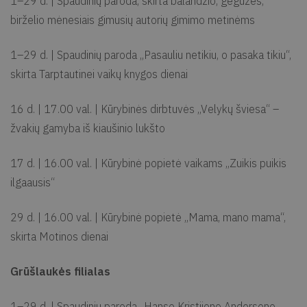
1–29 d. | Spaudinių paroda, skirta balandžio, gegužės,
birželio mėnesiais gimusių autorių gimimo metinėms
1–29 d. | Spaudinių paroda ,,Pasauliu netikiu, o pasaka tikiu“,
skirta Tarptautinei vaikų knygos dienai
16 d. | 17.00 val. | Kūrybinės dirbtuvės ,,Velykų šviesa“ –
žvakių gamyba iš kiaušinio lukšto
17 d. | 16.00 val. | Kūrybinė popietė vaikams ,,Zuikis puikis
ilgaausis“
29 d. | 16.00 val. | Kūrybinė popietė ,,Mama, mano mama“,
skirta Motinos dienai
Grūšlaukės filialas
1–29 d. | Spaudinių paroda „Hanso Kristijono Anderseno