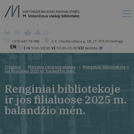
+370 445 78 984
J. K. Chodkevičiaus g. 1B, LT–97130 Kretinga
EN
I–V
9.00–18.00,
VI
10.00–15.00
VII
Nedirba
Titulinis
Mėnesio renginių planas
Renginiai bibliotekoje ir
jos filialuose 2025 m. balandžio mėn.
Renginiai bibliotekoje
ir jos filialuose 2025 m.
balandžio mėn.