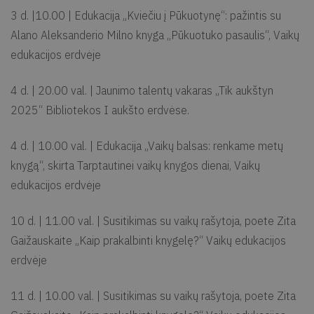
3 d. |10.00 | Edukacija „Kviečiu į Pūkuotynę“: pažintis su
Alano Aleksanderio Milno knyga „Pūkuotuko pasaulis“, Vaikų
edukacijos erdvėje
4 d. | 20.00 val. | Jaunimo talentų vakaras „Tik aukštyn
2025“ Bibliotekos I aukšto erdvėse.
4 d. | 10.00 val. | Edukacija „Vaikų balsas: renkame metų
knygą“, skirta Tarptautinei vaikų knygos dienai, Vaikų
edukacijos erdvėje
10 d. | 11.00 val. | Susitikimas su vaikų rašytoja, poete Zita
Gaižauskaite „Kaip prakalbinti knygelę?“ Vaikų edukacijos
erdvėje
11 d. | 10.00 val. | Susitikimas su vaikų rašytoja, poete Zita