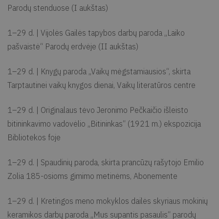
Parodų stenduose (I aukštas)
1–29 d. | Vijolės Gailės tapybos darbų paroda „Laiko
pašvaistė“ Parodų erdvėje (II aukštas)
1–29 d. | Knygų paroda „Vaikų mėgstamiausios“, skirta
Tarptautinei vaikų knygos dienai, Vaikų literatūros centre
1–29 d. | Originalaus tėvo Jeronimo Pečkaičio išleisto
bitininkavimo vadovėlio „Bitininkas“ (1921 m.) ekspozicija
Bibliotekos foje
1–29 d. | Spaudinių paroda, skirta prancūzų rašytojo Emilio
Zolia 185-osioms gimimo metinėms, Abonemente
1–29 d. | Kretingos meno mokyklos dailės skyriaus mokinių
keramikos darbų paroda „Mus supantis pasaulis“ parodų