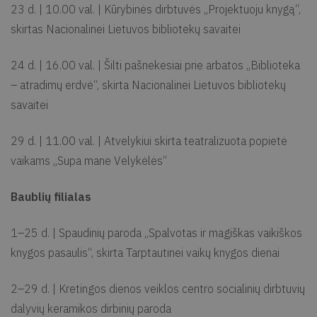
23 d. | 10.00 val. | Kūrybinės dirbtuvės „Projektuoju knygą“,
skirtas Nacionalinei Lietuvos bibliotekų savaitei
24 d. | 16.00 val. | Šilti pašnekesiai prie arbatos „Biblioteka
– atradimų erdvė“, skirta Nacionalinei Lietuvos bibliotekų
savaitei
29 d. | 11.00 val. | Atvelykiui skirta teatralizuota popietė
vaikams „Supa mane Velykėlės“
Baublių filialas
1–25 d. | Spaudinių paroda „Spalvotas ir magiškas vaikiškos
knygos pasaulis“, skirta Tarptautinei vaikų knygos dienai
2–29 d. | Kretingos dienos veiklos centro socialinių dirbtuvių
dalyvių keramikos dirbinių paroda