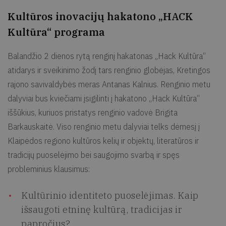
Kultūros inovacijų hakatono „HACK
Kultūra“
programa
Balandžio 2 dienos rytą renginį hakatonas „Hack Kultūra“
atidarys ir sveikinimo žodį tars renginio globėjas, Kretingos
rajono savivaldybės meras Antanas Kalnius. Renginio metu
dalyviai bus kviečiami įsigilinti į hakatono „Hack Kultūra“
iššūkius, kuriuos pristatys renginio vadovė Brigita
Barkauskaitė. Viso renginio metu dalyviai telks dėmesį į
Klaipėdos regiono kultūros kelių ir objektų, literatūros ir
tradicijų puoselėjimo bei saugojimo svarbą ir spęs
probleminius klausimus:
Kultūrinio identiteto puoselėjimas. Kaip
išsaugoti etninę kultūrą, tradicijas ir
papročius?