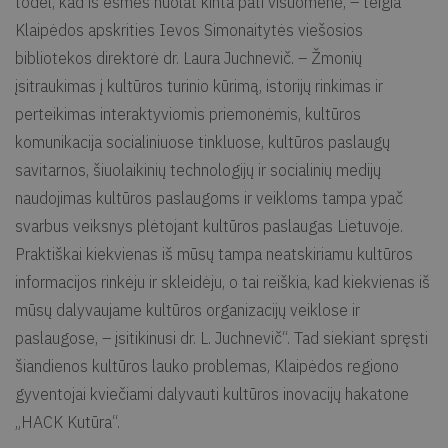
todėl, kad iš esmės nuolat kinta pati visuomenė, – teigia
Klaipėdos apskrities Ievos Simonaitytės viešosios
bibliotekos direktorė dr. Laura Juchnevič. – Žmonių
įsitraukimas į kultūros turinio kūrimą, istorijų rinkimas ir
perteikimas interaktyviomis priemonėmis, kultūros
komunikacija socialiniuose tinkluose, kultūros paslaugų
savitarnos, šiuolaikinių technologijų ir socialinių medijų
naudojimas kultūros paslaugoms ir veikloms tampa ypač
svarbus veiksnys plėtojant kultūros paslaugas Lietuvoje.
Praktiškai kiekvienas iš mūsų tampa neatskiriamu kultūros
informacijos rinkėju ir skleidėju, o tai reiškia, kad kiekvienas iš
mūsų dalyvaujame kultūros organizacijų veiklose ir
paslaugose, – įsitikinusi dr. L. Juchnevič“. Tad siekiant spręsti
šiandienos kultūros lauko problemas, Klaipėdos regiono
gyventojai kviečiami dalyvauti kultūros inovacijų hakatone
„HACK Kutūra“.