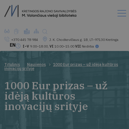
+370 445 78 984
J. K. Chodkevičiaus g. 1B, LT–97130 Kretinga
EN
I–V
9.00–18.00,
VI
10.00–15.00
VII
Nedirba
Titulinis
Naujienos
1000 Eur prizas – už idėją kultūros
inovacijų srityje
1000 Eur prizas – už
idėją kultūros
inovacijų srityje