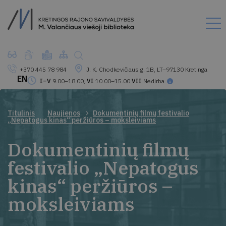
+370 445 78 984
J. K. Chodkevičiaus g. 1B, LT–97130 Kretinga
EN
I–V
9.00–18.00,
VI
10.00–15.00
VII
Nedirba
Titulinis
Naujienos
Dokumentinių filmų festivalio
„Nepatogus kinas“ peržiūros – moksleiviams
Dokumentinių filmų
festivalio „Nepatogus
kinas“ peržiūros –
moksleiviams