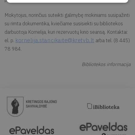
Mokytojus, norinčius suteikti galimybę mokiniams susipažinti
su rimta dokumentika, kviečiame susisiekti su bibliotekos
darbuotoja Kornelija, kuri rezervuotų kino seansą. Kontaktai:
kornelija.stancikaite@kretvb.lt
el. p.
arba tel. (8 445)
78 984.
Bibliotekos informacija