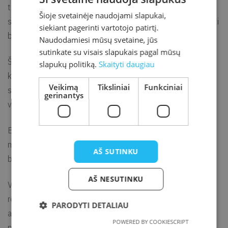
teisių, politikos, socialinės atsakomybės, tvarumo temomis,
Šioje svetainėje naudojami slapukai,
supažindinti visuomenę su pasaulinėmis aktualijomis, skatinti
siekiant pagerinti vartotojo patirtį.
būti sąmoningiems ir kritiškiems.
Naudodamiesi mūsų svetaine, jūs
sutinkate su visais slapukais pagal mūsų
Šio festivalio siūlomų filmų peržiūros gali būti naudojamos
slapukų politiką.
Skaityti daugiau
kaip patrauklus neformalaus ugdymo metodas, kuriuo
Veikimą
Tiksliniai
Funkciniai
skatinama diskusija apie dokumentiniame filme keliamas ne
gerinantys
visuomet patogias temas.
Biblioteka turi galimybę surengti 8 klasių, I–IV G klasių
mokiniams nemokamus kino seansus mūsų miesto
AŠ SUTINKU
bibliotekoje.
AŠ NESUTINKU
Visi edukaciniai seansai yra nemokami, tačiau jiems būtina
registracija. Taip pat, prieš registruojantis, prašome įvertinti,
PARODYTI DETALIAU
ar klasė galės skirti 2 akademines valandas vieno filmo
POWERED BY COOKIESCRIPT
peržiūrai.