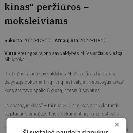
kinas“ peržiūros –
moksleiviams
Sukurta
2022-10-10
Atnaujinta
2022-10-10
Vieta
Kretingos rajono savivaldybės M. Valančiaus viešoji
biblioteka
Kretingos rajono savivaldybės M. Valančiaus biblioteka
dalyvauja dokumentinių filmų festivalyje „Nepatogus kinas“,
kuris startavo spalio 8 dieną ir tęsis 3 savaites.
„Nepatogus kinas“ – tai nuo 2007 m. kasmet vykstantis
tarptautinis žmogaus teisių dokumentinių filmų festivalis.
×
Tai yra nekomercinis renginys, siekiantis kurti erdvę žmogaus
Ši svetainė naudoja slapukus