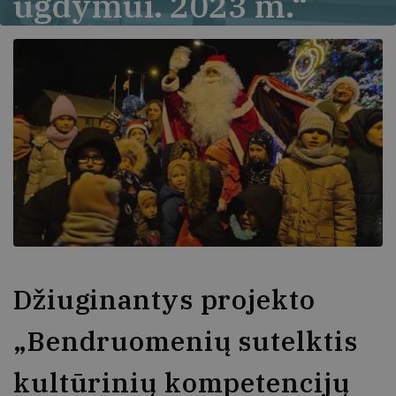
ugdymui. 2023 m.“
rezultatai
Džiuginantys projekto
„Bendruomenių sutelktis
kultūrinių kompetencijų