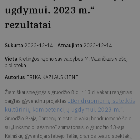
ugdymui. 2023 m.“
rezultatai
Sukurta
2023-12-14
Atnaujinta
2023-12-14
Vieta
Kretingos rajono savivaldybės M. Valančiaus viešoji
biblioteka
Autorius
ERIKA KAZLAUSKIENĖ
Žiemiškai sniegingais gruodžio 8 d. ir 13 d. vakarų renginiais
„Bendruomenių sutelktis
baigtas įgyvendinti projektas
kultūrinių kompetencijų ugdymui. 2023 m.“
.
Gruodžio 8-ąją Darbėnų miestelio vaikų bendruomenė šėlo
su „Linksmojo lagamino“ animatoriais, o gruodžio 13-ąja
Kalniškių gyventojai stebėjo Telšių dramos teatro spektaklį