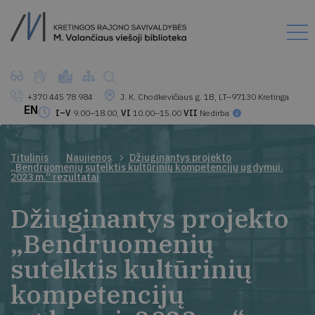
+370 445 78 984
J. K. Chodkevičiaus g. 1B, LT–97130 Kretinga
EN
I–V
9.00–18.00,
VI
10.00–15.00
VII
Nedirba
Titulinis
Naujienos
Džiuginantys projekto
„Bendruomenių sutelktis kultūrinių kompetencijų ugdymui.
2023 m.“ rezultatai
Džiuginantys projekto
„Bendruomenių
sutelktis kultūrinių
kompetencijų