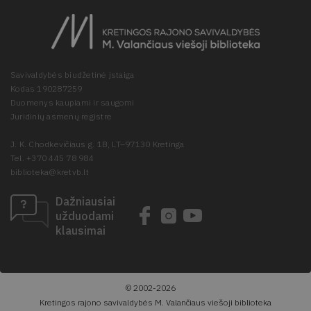
Savivaldybės biudžetinė įstaiga
Kodas 190287259
Duomenys kaupiami ir saugomi
Juridinių asmenų registre
J. K. Chodkevičiaus g. 1B, LT–97130 Kretinga
Tel. +370 445 78 984
biblioteka@kretvb.lt
Dažniausiai
užduodami
klausimai
© 2002-2026
Kretingos rajono savivaldybės M. Valančiaus viešoji biblioteka