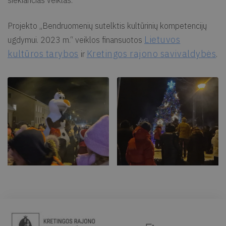
siekiančias veiklas.
Projekto „Bendruomenių sutelktis kultūrinių kompetencijų
Lietuvos
ugdymui. 2023 m.“ veiklos finansuotos
kultūros tarybos
Kretingos rajono savivaldybės
ir
.