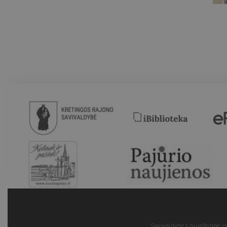
Savivaldybės biudžetinė įs