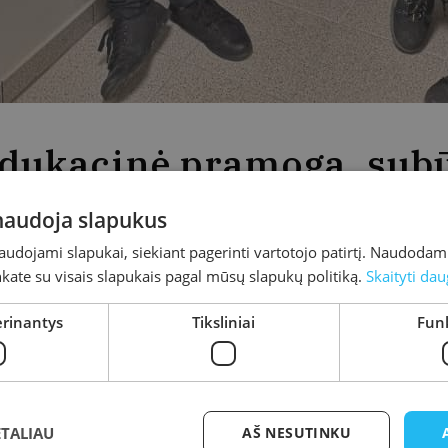
dukacinė pramoga, subū
raugus
 naudoja slapukus
naudojami slapukai, siekiant pagerinti vartotojo patirtį. Naudoda
inkate su visais slapukais pagal mūsų slapukų politiką.
Skaityti dau
urta
2019-12-27
Atnaujinta
2020-01-21
ta
Kretingos rajono savivaldybės M. Valančiaus viešoji biblioteka
erinantys
Tiksliniai
Funk
orius
INGA TIREVIČIUTĖ
tingos rajono savivaldybės M. Valančiaus viešoji bibli
svės kovos“, rugsėjo 13 dieną jau kvietė pirmuosius dalyvi
ETALIAU
AŠ NESUTINKU