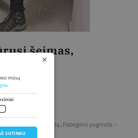
rusi šeimas,
×
miesi mūsų
giau
ciniai
oteka, vykdydama projektą „Pabėgimo pogrindis –
us jį išbandyti.
AŠ SUTINKU