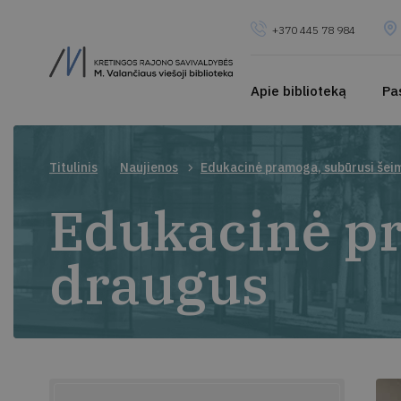
+370 445 78 984
Apie biblioteką
Pa
Titulinis
Naujienos
Edukacinė pramoga, subūrusi šei
Edukacinė pr
draugus