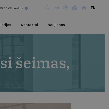
EN
15.00
VII
Nedirba
lerijos
Kontaktai
Naujienos
i šeimas,