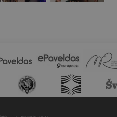
taiga
J. K. Chodkevičiaus g. 1B,