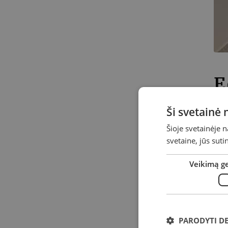
E
d
Ši svetainė
Šioje svetainėje 
svetaine, jūs sut
Suk
Vie
Veikimą g
Aut
Kre
lai
PARODYTI D