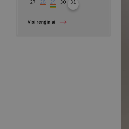
27
28
29
30
31
Visi renginiai