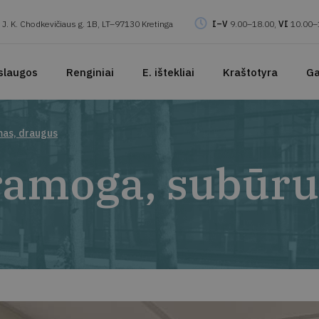
J. K. Chodkevičiaus g. 1B, LT–97130 Kretinga
I–V
9.00–18.00,
VI
10.00–
slaugos
Renginiai
E. ištekliai
Kraštotyra
Ga
mas, draugus
amoga, subūrus