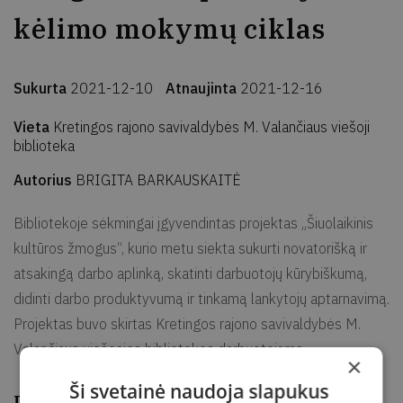
kėlimo mokymų ciklas
Sukurta
2021-12-10
Atnaujinta
2021-12-16
Vieta
Kretingos rajono savivaldybės M. Valančiaus viešoji
biblioteka
Autorius
BRIGITA BARKAUSKAITĖ
Bibliotekoje sėkmingai įgyvendintas projektas „Šiuolaikinis
kultūros žmogus“, kurio metu siekta sukurti novatorišką ir
atsakingą darbo aplinką, skatinti darbuotojų kūrybiškumą,
didinti darbo produktyvumą ir tinkamą lankytojų aptarnavimą.
Projektas buvo skirtas Kretingos rajono savivaldybės M.
Valančiaus viešosios bibliotekos darbuotojams.
×
Ši svetainė naudoja slapukus
Įgyvendinti mokymai