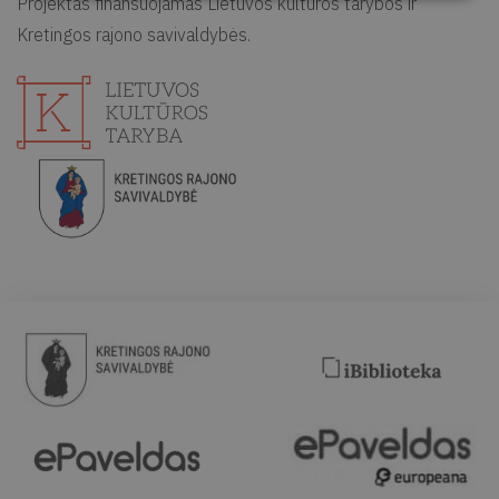
Projektas finansuojamas Lietuvos kultūros tarybos ir
Kretingos rajono savivaldybės.