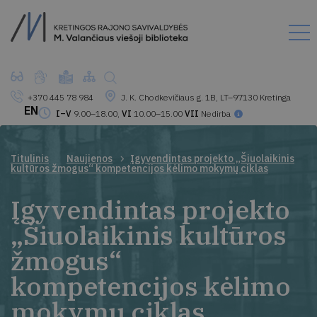
+370 445 78 984
J. K. Chodkevičiaus g. 1B, LT–97130 Kretinga
EN
I–V
9.00–18.00,
VI
10.00–15.00
VII
Nedirba
Titulinis
Naujienos
Įgyvendintas projekto „Šiuolaikinis
kultūros žmogus“ kompetencijos kėlimo mokymų ciklas
Įgyvendintas projekto
„Šiuolaikinis kultūros
žmogus“
kompetencijos kėlimo
mokymų ciklas