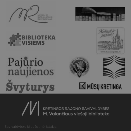
Savivaldybės biudžetinė įstaiga