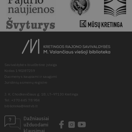
Savivaldybės biudžetinė įstaiga
Kodas 190287259
Duomenys kaupiami ir saugomi
Juridinių asmenų registre
J. K. Chodkevičiaus g. 1B, LT–97130 Kretinga
Tel. +370 445 78 984
biblioteka@kretvb.lt
Dažniausiai
užduodami
klausimai