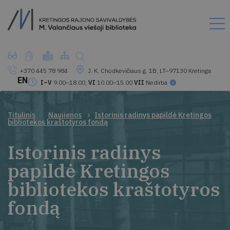
+370 445 78 984
J. K. Chodkevičiaus g. 1B, LT–97130 Kretinga
EN
I–V
9.00–18.00,
VI
10.00–15.00
VII
Nedirba
Titulinis
Naujienos
Istorinis radinys papildė Kretingos
bibliotekos kraštotyros fondą
Istorinis radinys
papildė Kretingos
bibliotekos kraštotyros
fondą