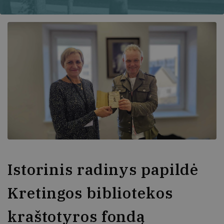
Istorinis radinys papildė
Kretingos bibliotekos
kraštotyros fondą