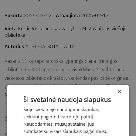
Sukurta
2025-02-12
Atnaujinta
2025-02-13
Vieta
Kretingos rajono savivaldybės M. Valančiaus viešoji
biblioteka
Autorius
AUSTĖJA GOTAUTAITĖ
Vasario 11-oji tapo istoriškai ypatinga diena Kretingos
bibliotekai – Kretingos rajono savivaldybės M. Valančiaus
viešosios bibliotekos kraštotyros fondas pasipildė originaliu,
ypač svarbiu religinio švietimo leidiniu, dar XIX a. išleistu
×
Motiejaus Valančiaus veikalu – „Prade ir iszsiplietimas
Ši svetainė naudoja slapukus
kataliku tikieima“ (1864).
Šioje svetainėje naudojami slapukai,
siekiant pagerinti vartotojo patirtį.
Šį leidinį Kretingos bibliotekai padovanojo Klaidas Mačernis,
Naudodamiesi mūsų svetaine, jūs
kuris knygą atrado tvarkydamas savo asmeninę palėpę
sutinkate su visais slapukais pagal mūsų