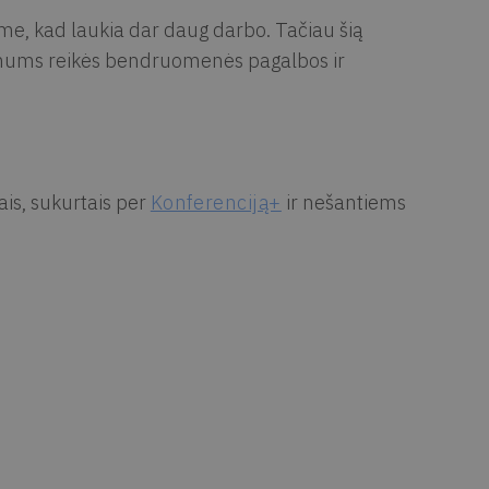
e, kad laukia dar daug darbo. Tačiau šią
, mums reikės bendruomenės pagalbos ir
is, sukurtais per
Konferenciją+
ir nešantiems