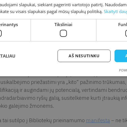
naudojami slapukai, siekiant pagerinti vartotojo patirtį. Naudoda
urta
2021-12-03
Atnaujinta
2021-12-06
inkate su visais slapukais pagal mūsų slapukų politiką.
Skaityti dau
ta
Kretingos rajono savivaldybės M. Valančiaus viešoji biblioteka
erinantys
Tiksliniai
Funk
orius
Lietuvos aklųjų bibliotekos informacija
ėdami Tarptautinę žmonių su negalia dieną, norime primi
 atitiktų VISŲ vartotojų poreikius!
ETALIAU
AŠ NESUTINKU
ini vizijos, kad biblioteka visiems – tai erdvė, kurioje p
POWE
inėmis vertybėmis – empatija, atvirumu, profesionalum
usikalbėjimo priežastimi yra „kito“ pažinimo trūkumas,
lifikaciją ir augindami jų potencialą, vertindami bendru
dradarbiavimo ryšių galią, susitelkėme kurti įtraukią inf
okio galėjimo žmonėms.
a tai sutilpo į Bibliotekų prieinamumo
manifestą
– ne ti