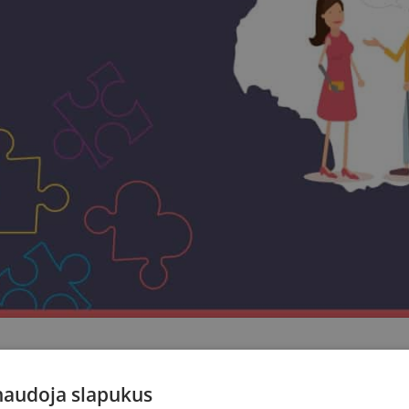
ad skaityti galėtų visi
 naudoja slapukus