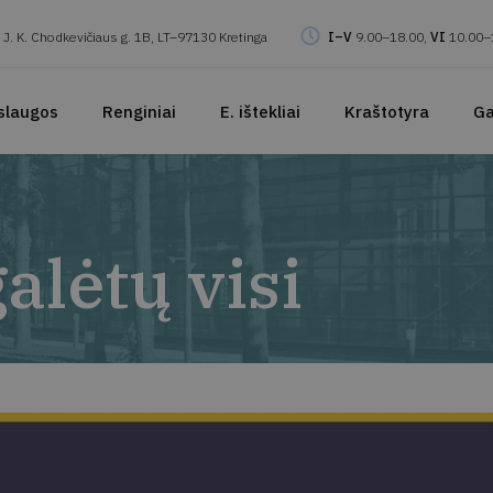
J. K. Chodkevičiaus g. 1B, LT–97130 Kretinga
I–V
9.00–18.00,
VI
10.00–
slaugos
Renginiai
E. ištekliai
Kraštotyra
Ga
alėtų visi