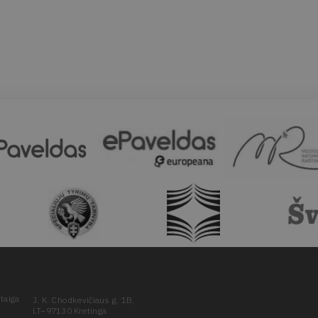
taiga
J. K. Chodkevičiaus g. 1B,
LT–97130 Kretinga