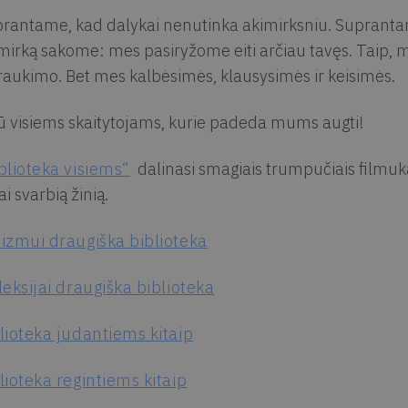
rantame, kad dalykai nenutinka akimirksniu. Suprantam
mirką sakome: mes pasiryžome eiti arčiau tavęs. Taip
traukimo. Bet mes kalbėsimės, klausysimės ir keisimės.
ū visiems skaitytojams, kurie padeda mums augti!
blioteka visiems“
dalinasi smagiais trumpučiais filmuka
ai svarbią žinią.
izmui draugiška biblioteka
leksijai draugiška biblioteka
lioteka judantiems kitaip
lioteka regintiems kitaip