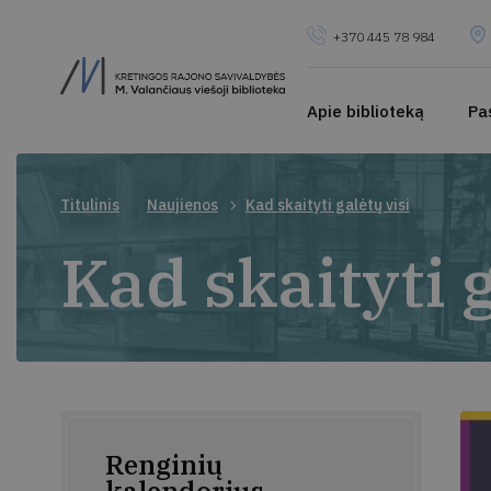
+370 445 78 984
Apie biblioteką
Pa
Titulinis
Naujienos
Kad skaityti galėtų visi
Kad skaityti g
Renginių