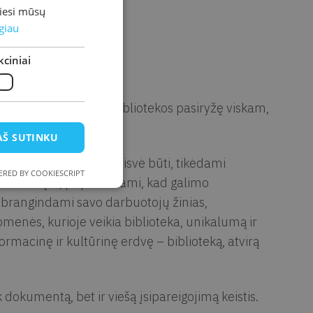
miesi mūsų
giau
ciniai
nti, kad viešosios bibliotekos pasiryžę viskam,
AŠ SUTINKU
uoselėjama kiekvieno laisvė būti, tikėdami
RED BY COOKIESCRIPT
u ir drąsa, pripažindami, kad galimo
 brangindami savo darbuotojų žinias,
omenės, kurioje veikia biblioteka, unikalumą ir
ormacinę ir kultūrinę erdvę – biblioteką, atvirą
k dokumentą, bet ir viešą įsipareigojimą keistis.