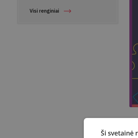
Visi renginiai
K
Ši svetainė