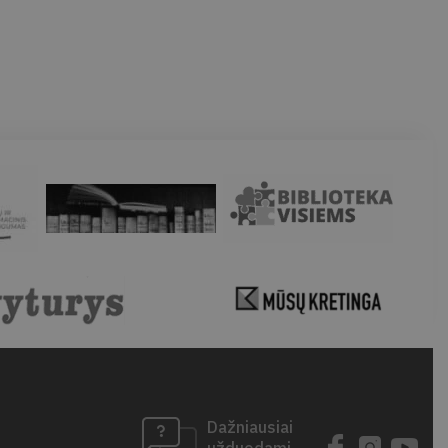
Dažniausiai
užduodami