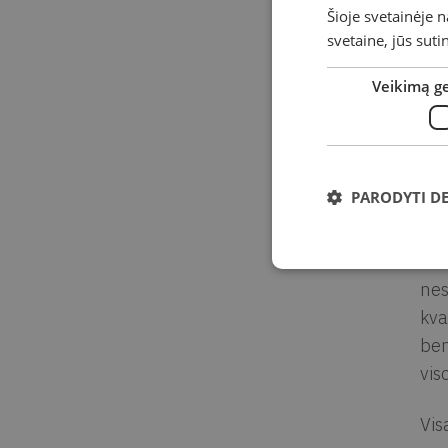
Šioje svetainėje 
Suk
svetaine, jūs sut
Vie
Veikimą g
Aut
Min
kad
PARODYTI D
Ved
esm
nes
kva
ben
vis
Vis