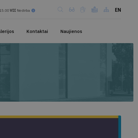
EN
15.00
VII
Nedirba
lerijos
Kontaktai
Naujienos