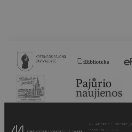
Savivaldybės biudžetinė įs
Kodas 190287259