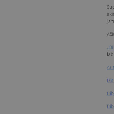
Sup
aki
įsi
Ači
„Bi
lab
Aut
Dis
Bib
Bib