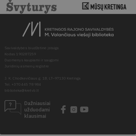
Savivaldybės biudžetinė įstaiga
Kodas 190287259
Duomenys kaupiami ir saugomi
Juridinių asmenų registre
J. K. Chodkevičiaus g. 1B, LT–97130 Kretinga
Tel. +370 445 78 984
biblioteka@kretvb.lt
Dažniausiai
užduodami
klausimai