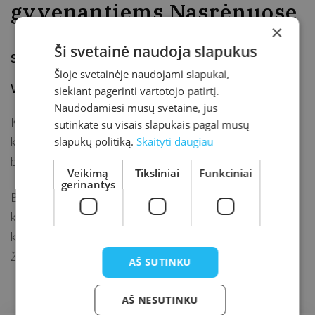
gyvenantiems Nasrėnuose
×
Ši svetainė naudoja slapukus
Sukurta
2020-03-17
Atnaujinta
2020-03-17
Šioje svetainėje naudojami slapukai,
Vieta
Kretingos rajono savivaldybė
siekiant pagerinti vartotojo patirtį.
Naudodamiesi mūsų svetaine, jūs
Kretingos rajono savivaldybė sukūrė sąlygas asmenims,
sutinkate su visais slapukais pagal mūsų
slapukų politiką.
Skaityti daugiau
kuriems būtina izoliuotis, tai padaryti Nasrėnuose,
buvusiuose senelių globos namuose.
Veikimą
Tiksliniai
Funkciniai
gerinantys
Biblioteka šiems namams perdavė per 100 aktualių, įdomių
knygų, stalo žaidimų, jog ten apsistojusių asmenų
kasdienybę praskaidrintų knygose aprašomos istorijos,
žaidimai.
AŠ SUTINKU
AŠ NESUTINKU