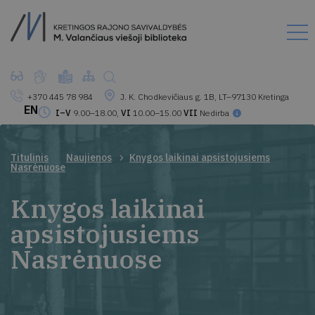
+370 445 78 984
J. K. Chodkevičiaus g. 1B, LT–97130 Kretinga
EN
I–V
9.00–18.00,
VI
10.00–15.00
VII
Nedirba
Titulinis
Naujienos
Knygos laikinai apsistojusiems
Nasrėnuose
Knygos laikinai
apsistojusiems
Nasrėnuose