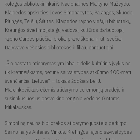
kolegos bibliotekininkai iš Nacionalinės Martyno Mažvydo,
Klaipėdos apskrities Ievos Simonaitytės, Palangos, Skuodo,
Plungės, Telšių, Šilutės, Klaipėdos rajono viešųjų bibliotekų,
Kretingos švietimo įstaigų vadovai, kultūros darbuotojai,
rajono Garbės piliečiai, broliai pranciškonai ir kiti svečiai.
Dalyvavo viešosios bibliotekos ir filialų darbuotojai.
„Šio pastato atidarymas yra labai didelis kultūrinis įvykis ne
tik kretingiškiams, bet ir visai valstybės atkūrimo 100-metį
švenčiančiai Lietuvai“, – tokiais žodžiais bei J.
Marcinkevičiaus eilėmis atidarymo ceremoniją pradėjo ir
susirinkusiuosius pasveikino renginio vedėjas Gintaras
Mikalauskas.
Simbolinę naujos bibliotekos atidarymo juostelę perkirpo
Seimo narys Antanas Vinkus, Kretingos rajono savivaldybės