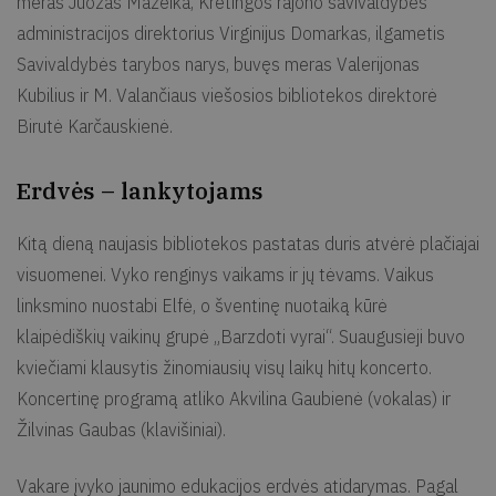
meras Juozas Mažeika, Kretingos rajono savivaldybės
administracijos direktorius Virginijus Domarkas, ilgametis
Savivaldybės tarybos narys, buvęs meras Valerijonas
Kubilius ir M. Valančiaus viešosios bibliotekos direktorė
Birutė Karčauskienė.
Erdvės – lankytojams
Kitą dieną naujasis bibliotekos pastatas duris atvėrė plačiajai
visuomenei. Vyko renginys vaikams ir jų tėvams. Vaikus
linksmino nuostabi Elfė, o šventinę nuotaiką kūrė
klaipėdiškių vaikinų grupė „Barzdoti vyrai“. Suaugusieji buvo
kviečiami klausytis žinomiausių visų laikų hitų koncerto.
Koncertinę programą atliko Akvilina Gaubienė (vokalas) ir
Žilvinas Gaubas (klavišiniai).
Vakare įvyko jaunimo edukacijos erdvės atidarymas. Pagal