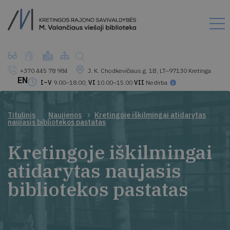
+370 445 78 984
J. K. Chodkevičiaus g. 1B, LT–97130 Kretinga
EN
I–V
9.00–18.00,
VI
10.00–15.00
VII
Nedirba
Titulinis
Naujienos
Kretingoje iškilmingai atidarytas
naujasis bibliotekos pastatas
Kretingoje iškilmingai
atidarytas naujasis
bibliotekos pastatas