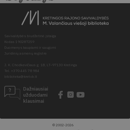
Savivaldybės biudžetinė įstaiga
Kodas 190287259
Duomenys kaupiami ir saugomi
Juridinių asmenų registre
J. K. Chodkevičiaus g. 1B, LT–97130 Kretinga
Tel. +370 445 78 984
biblioteka@kretvb.lt
Dažniausiai
užduodami
klausimai
© 2002-2026