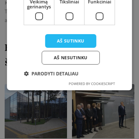
Veikimą
Tiksliniai
Funkciniai
Kol kas bibliotekoje dar diegiamos bibliotekinės sistemos.
gerinantys
Tad jas įdiegus patenkinsime skaitytojų ilgai lauktą poreikį –
aptarnauti juos naujose bibliotekos erdvėse.
AŠ SUTINKU
Bibliotekos atidarymo
AŠ NESUTINKU
šventė
PARODYTI DETALIAU
POWERED BY COOKIESCRIPT