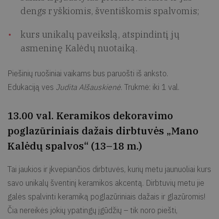
dengs ryškiomis, šventiškomis spalvomis;
kurs unikalų paveikslą, atspindintį jų
asmeninę Kalėdų nuotaiką.
Piešinių ruošiniai vaikams bus paruošti iš anksto.
Edukaciją ves
Judita Alšauskienė
. Trukmė: iki 1 val.
13.00 val. Keramikos dekoravimo
poglazūriniais dažais dirbtuvės „Mano
Kalėdų spalvos“ (13–18 m.)
Tai jaukios ir įkvepiančios dirbtuvės, kurių metu jaunuoliai kurs
savo unikalų šventinį keramikos akcentą. Dirbtuvių metu jie
galės spalvinti keramiką poglazūriniais dažais ir glazūromis!
Čia nereikės jokių ypatingų įgūdžių – tik noro piešti,