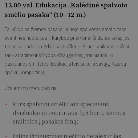
12.00 val. Edukacija „Kalėdinė spalvoto
smėlio pasaka“ (10–12 m.)
Tai kūrybinė žiemos pasaka, kurioje spalvotas smėlis taps
šventinės nuotaikos ir kūrybos priemone. Ši dailės terapijos
technika padeda ugdyti saviraišką piešiant. Vaikams dažnai
tai – atradimo ir kūrybos džiaugsmas, įtraukiantis iki
paskutinės smiltelės. Edukacija leis sukurti savąją Kalėdų
spalvų kompoziciją.
Užsiėmimo metu dalyviai:
kurs spalvotu smėliu ant specialaus
dvisluoksnio popieriaus, lyg bertų žiemos
smilteles į pasakos foną;
šalins išpjaustytas piešinio detales ir jas