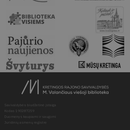
Savivaldybės biudžetinė įstaiga
Kodas 190287259
Duomenys kaupiami ir saugomi
Juridinių asmenų registre