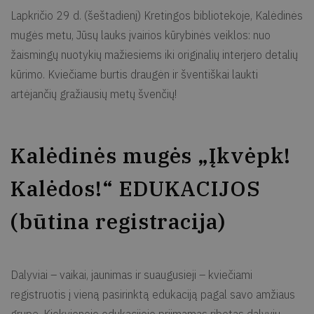
Lapkričio 29 d. (šeštadienį) Kretingos bibliotekoje, Kalėdinės
mugės metu, Jūsų lauks įvairios kūrybinės veiklos: nuo
žaismingų nuotykių mažiesiems iki originalių interjero detalių
kūrimo. Kviečiame burtis draugėn ir šventiškai laukti
artėjančių gražiausių metų švenčių!
Kalėdinės mugės „Įkvėpk!
Kalėdos!“ EDUKACIJOS
(būtina registracija)
Dalyviai – vaikai, jaunimas ir suaugusieji – kviečiami
registruotis į vieną pasirinktą edukaciją pagal savo amžiaus