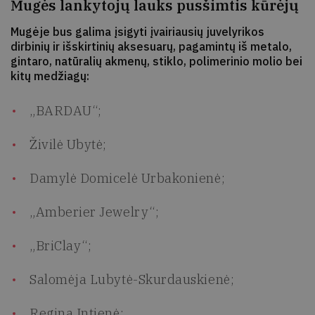
Mugės lankytojų lauks pusšimtis kūrėjų
Mugėje bus galima įsigyti įvairiausių juvelyrikos
dirbinių ir išskirtinių aksesuarų, pagamintų iš metalo,
gintaro, natūralių akmenų, stiklo, polimerinio molio bei
kitų medžiagų:
„BARDAU“;
Živilė Ubytė;
Damylė Domicelė Urbakonienė;
„Amberier Jewelry“;
„BriClay“;
Salomėja Lubytė-Skurdauskienė;
Regina Intienė;