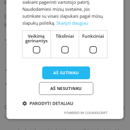
pasiimti namo tą pačią dieną.
siekiant pagerinti vartotojo patirtį.
Naudodamiesi mūsų svetaine, jūs
sutinkate su visais slapukais pagal mūsų
Dirbtuvėse naudojamos įvairios priemonės, kurios leidžia
slapukų politiką.
Skaityti daugiau
kiekvienam atrasti savo stilių:
Veikimą
Tiksliniai
Funkciniai
mineralinė derva (greitai stingstantis gipso
gerinantys
pagrindo mišinys su akmens masės užpildų
turiniu);
spalvų pigmentai;
AŠ SUTINKU
blizgučiai, dekoratyvinė folija, spalvoti
AŠ NESUTINKU
akmenėliai ir kiti dekoratyviniai elementai.
PARODYTI DETALIAU
„Spalvota
Dirbtuves ves ir visomis priemonėmis pasirūpins
POWERED BY COOKIESCRIPT
detalė“
. Trukmė: apie 2 val.