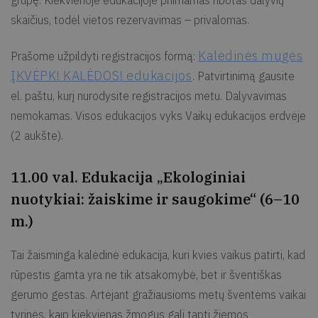
grupę. Kiekvienoje edukacijoje priimamas ribotas dalyvių
skaičius, todėl vietos rezervavimas – privalomas.
Kalėdinės mugės
Prašome užpildyti registracijos formą:
ĮKVĖPK! KALĖDOS! edukacijos
. Patvirtinimą gausite
el. paštu, kurį nurodysite registracijos metu. Dalyvavimas
nemokamas. Visos edukacijos vyks Vaikų edukacijos erdvėje
(2 aukšte).
11.00 val. Edukacija „Ekologiniai
nuotykiai: žaiskime ir saugokime“ (6–10
m.)
Tai žaisminga kalėdinė edukacija, kuri kvies vaikus patirti, kad
rūpestis gamta yra ne tik atsakomybė, bet ir šventiškas
gerumo gestas. Artėjant gražiausioms metų šventėms vaikai
tyrinės, kaip kiekvienas žmogus gali tapti žiemos