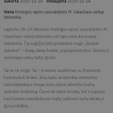
Sukurta
2025-11-20
Atnaujinta
2025-11-24
Vieta
Kretingos rajono savivaldybės M. Valančiaus viešoji
biblioteka
Lapkričio 28–29 dienomis Kretingos rajono savivaldybės M.
Valančiaus viešoji biblioteka vėl taps vieta, kur kvepia
Kalėdomis. Čia sugrįžta šeštoji kalėdinė mugė „Įkvėpk!
Kalėdos!“ – dviejų dienų šventė, pripildyta kūrybos, šilumos ir
nuoširdaus rankų darbo grožio.
Tai ne tik mugė. Tai – šventinis susitikimas su žmonėmis,
kurie kuria iš širdies. Jūsų lauks amatininkai, menininkai,
tautodailininkai ir kūrėjai, kurių darbai skleidžia švelnų
stebuklo dvelksmą. Čia ne tik rasite dovanų, bet ir pajusite,
kad šventės prasideda nuo mažų, rankomis kurtų detalių ir
gyvų pokalbių.