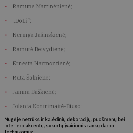
Ramunė Martinėnienė;
„DoLi“;
Neringa Jašinskienė;
Ramutė Beivydienė;
Ernesta Narmontienė;
Rūta Šalnienė;
Janina Baškienė;
Jolanta Kontrimaitė-Biuso;
Mugėje netrūks ir kalėdinių dekoracijų, puošmenų bei
interjero akcentų, sukurtų įvairiomis rankų darbo
technikomis: