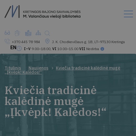
+370 445 78 984
J. K. Chodkevičiaus g. 1B, LT–97130 Kretinga
EN
I–V
9.00–18.00,
VI
10.00–15.00
VII
Nedirba
Titulinis
Naujienos
Kviečia tradicinė kalėdinė mugė
„Įkvėpk! Kalėdos!“
Kviečia tradicinė
kalėdinė mugė
„Įkvėpk! Kalėdos!“