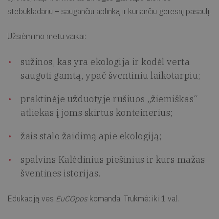
stebukladariu – saugančiu aplinką ir kuriančiu geresnį pasaulį.
Užsiėmimo metu vaikai:
sužinos, kas yra ekologija ir kodėl verta
saugoti gamtą, ypač šventiniu laikotarpiu;
praktinėje užduotyje rūšiuos „žiemiškas“
atliekas į joms skirtus konteinerius;
žais stalo žaidimą apie ekologiją;
spalvins Kalėdinius piešinius ir kurs mažas
šventines istorijas.
Edukaciją ves
EuCOpos
komanda. Trukmė: iki 1 val.