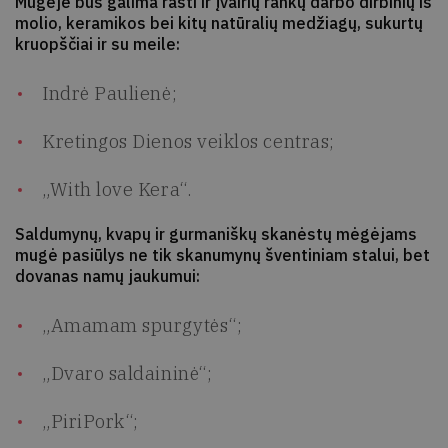
Mugėje bus galima rasti ir įvairių rankų darbo dirbinių iš
molio, keramikos bei kitų natūralių medžiagų, sukurtų
kruopščiai ir su meile:
Indrė Paulienė;
Kretingos Dienos veiklos centras;
„With love Kera“.
Saldumynų, kvapų ir gurmaniškų skanėstų mėgėjams
mugė pasiūlys ne tik skanumynų šventiniam stalui, bet
dovanas namų jaukumui:
„Amamam spurgytės“;
„Dvaro saldaininė“;
„PiriPork“;