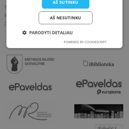
AŠ SUTINKU
Taisykles ir sąlygas rasite registracijos aprašyme.
Registracija užpildžius formą:
AŠ NESUTINKU
https://forms.office.com/e/YxpVsQum1X.
PARODYTI DETALIAU
POWERED BY COOKIESCRIPT