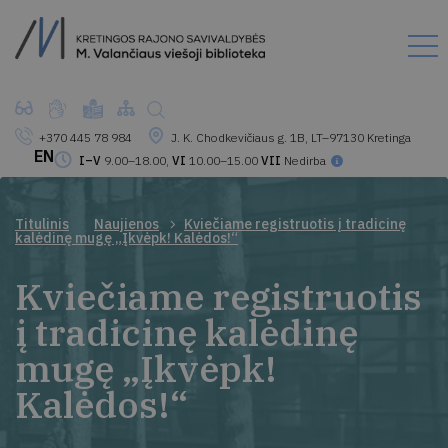
+370 445 78 984
J. K. Chodkevičiaus g. 1B, LT–97130 Kretinga
EN
I–V
9.00–18.00,
VI
10.00–15.00
VII
Nedirba
Titulinis
Naujienos
Kviečiame registruotis į tradicinę
kalėdinę mugę „Įkvėpk! Kalėdos!“
Kviečiame registruotis
į tradicinę kalėdinę
mugę „Įkvėpk!
Kalėdos!“