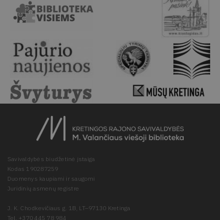
Savivaldybės biudžetinė įstaiga
Kodas 190287259
Duomenys kaupiami ir saugomi
Juridinių asmenų registre
J. K. Chodkevičiaus g. 1B, LT–97130 Kretinga
Tel. +370 445 78 984