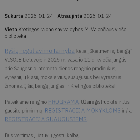
Sukurta
2025-01-24
Atnaujinta
2025-01-24
Vieta
Kretingos rajono savivaldybės M. Valančiaus viešoji
biblioteka
Ryšių reguliavimo tarnyba
kelia „Skaitmeninę bangą“
VISOJE Lietuvoje ir 2025 m. vasario 11 d. kviečia jungtis
prie Saugesnio interneto dienos renginio pradinukus,
vyresniųjų klasių moksleivius, suaugusius bei vyresnius
žmones. Į šią bangą jungiasi ir Kretingos biblioteka!
PROGRAMĄ
Pateikiame renginio
. Užsiregistruokite ir Jūs
REGISTRACIJA MOKYKLOMS
gausite priminimą:
ir / ar
REGISTRACIJA SUAUGUSIEMS
.
Bus vertimas į lietuvių gestų kalbą.