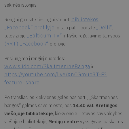
sėkmės istorijas.
bibliotekos
Renginį galėsite tiesiogiai stebėti
„Facebook“ profilyje
„Delfi“
, o taip pat – portale
,
„Balticum TV“
televizijoje
ir Ryšių reguliavimo tarnybos
(RRT) „Facebook“
profilyje.
Prisijungimo į renginį nuorodos:
www.slido.com/SkaitmenineBanga
ir
https://youtube.com/live/XnCGmuo8T-E?
feature=share
Po transliacijos kiekvienas galės pasinerti į „Skaitmeninės
bangos“ gelmes savo mieste, nes
14.40 val. Kretingos
viešojoje bibliotekoje
, kiekvienoje Lietuvos savivaldybės
viešojoje bibliotekoje,
Medijų centre
vyks gyvos paskaitos