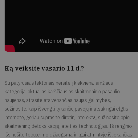
Ką veiksite vasario 11 d.?
Su patyrusiais lektoriais nersite į kiekvienai amžiaus
kategorijai aktualias karščiausias skaitmeninio pasaulio
naujienas, atrasite atsiveriančias naujas galimybes,
sužinosite, kaip išvengti tykančių pavojų ir atsakingai elgtis
internete, geriau suprasite dirbtinį intelektą, sužinosite apie
skaitmeninę detoksikaciją, ateities technologijas. Iš renginio
išsinešite tobulėjimo džiaugsmą ir ilgai atmintyje išliekančias