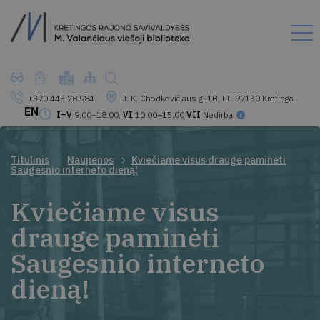
+370 445 78 984
J. K. Chodkevičiaus g. 1B, LT–97130 Kretinga
EN
I–V
9.00–18.00,
VI
10.00–15.00
VII
Nedirba
Titulinis
Naujienos
Kviečiame visus drauge paminėti
Saugesnio interneto dieną!
Kviečiame visus
drauge paminėti
Saugesnio interneto
dieną!