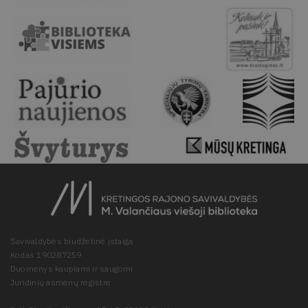
Savivaldybės biudžetinė įstaiga
Kodas 190287259
Duomenys kaupiami ir saugomi
Juridinių asmenų registre