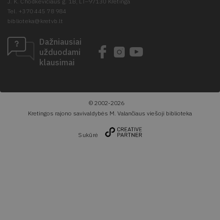
J. K. Chodkevičiaus g. 1B, LT–97130 Kretinga
Tel. +370 445 78 984
biblioteka@kretvb.lt
Dažniausiai
užduodami
klausimai
© 2002-2026
Kretingos rajono savivaldybės M. Valančiaus viešoji biblioteka
Sukūrė