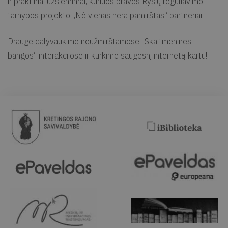
ir praktiniai užsiėmimai, kuriuos praves Ryšių reguliavimo
tarnybos projekto „Nė vienas nėra pamirštas“ partneriai.
Drauge dalyvaukime neužmirštamose „Skaitmeninės
bangos“ interakcijose ir kurkime saugesnį internetą kartu!