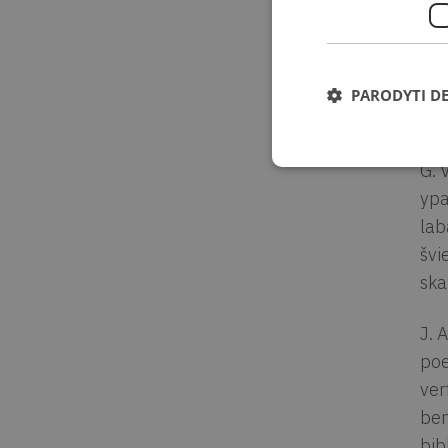
G. 
suž
ska
pok
PARODYTI D
tik
G. 
ypa
lab
švi
ska
J. 
poe
ver
ben
bib