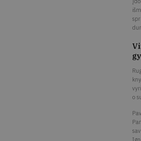
įdo
išm
spr
dur
Vi
gy
Rug
kny
vyr
o s
Pav
Pan
sav
Ign