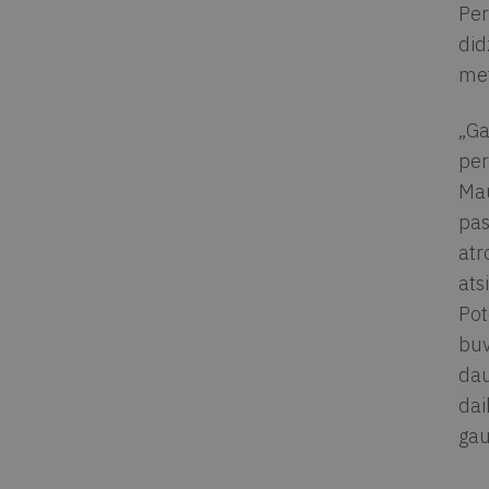
Per
did
met
„Ga
per
Mau
pas
atr
ats
Pot
buv
dau
dai
gau