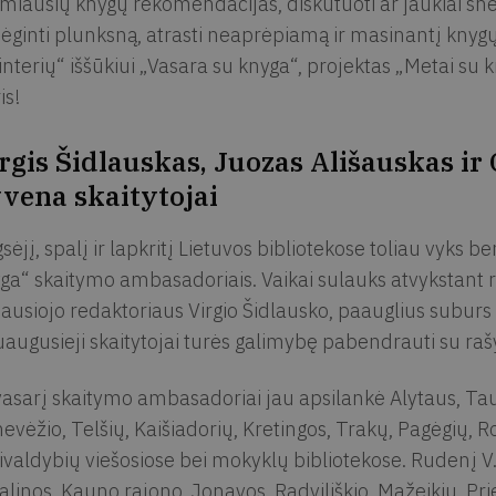
miausių knygų rekomendacijas, diskutuoti ar jaukiai šne
ėginti plunksną, atrasti neaprėpiamą ir masinantį knyg
interių“ iššūkiui „Vasara su knyga“, projektas „Metai su 
is!
rgis Šidlauskas, Juozas Ališauskas ir
vena skaitytojai
sėjį, spalį ir lapkritį Lietuvos bibliotekose toliau vyks
ga“ skaitymo ambasadoriais. Vaikai sulauks atvykstant 
iausiojo redaktoriaus Virgio Šidlausko, paauglius suburs
uaugusieji skaitytojai turės galimybę pabendrauti su rašy
asarį skaitymo ambasadoriai jau apsilankė Alytaus, Taur
evėžio, Telšių, Kaišiadorių, Kretingos, Trakų, Pagėgių, Ro
ivaldybių viešosiose bei mokyklų bibliotekose. Rudenį V. Š
alinos, Kauno rajono, Jonavos, Radviliškio, Mažeikių, Pri