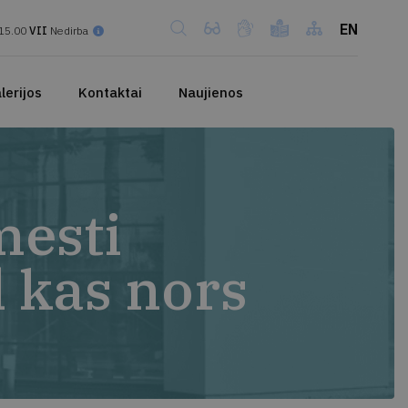
EN
15.00
VII
Nedirba
lerijos
Kontaktai
Naujienos
mesti
l kas nors