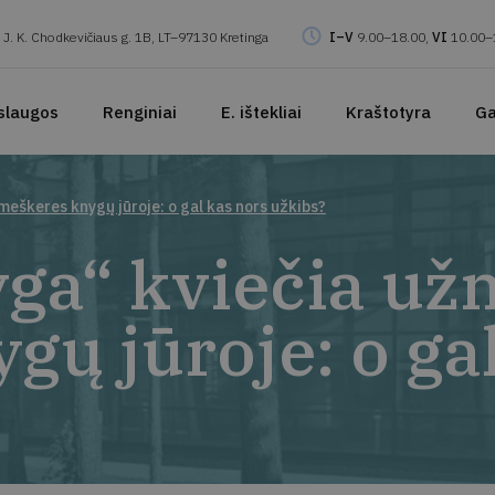
J. K. Chodkevičiaus g. 1B, LT–97130 Kretinga
I–V
9.00–18.00,
VI
10.00–
slaugos
Renginiai
E. ištekliai
Kraštotyra
Ga
meškeres knygų jūroje: o gal kas nors užkibs?
yga“ kviečia už
ų jūroje: o ga