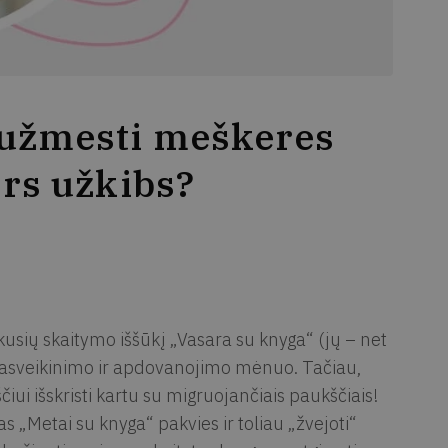
 užmesti meškeres
ors užkibs?
ikusių skaitymo iššūkį „Vasara su knyga“ (jų – net
 pasveikinimo ir apdovanojimo mėnuo. Tačiau,
čiui išskristi kartu su migruojančiais paukščiais!
as „Metai su knyga“ pakvies ir toliau „žvejoti“