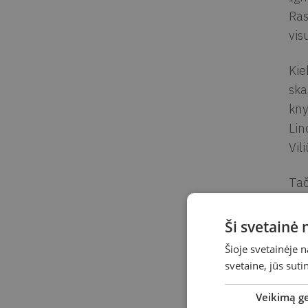
Ras
vis
Kie
ska
kny
Lin
Vil
Tač
išg
pam
Ši svetainė
poe
Šioje svetainėje 
svetaine, jūs sut
Ko
Veikimą g