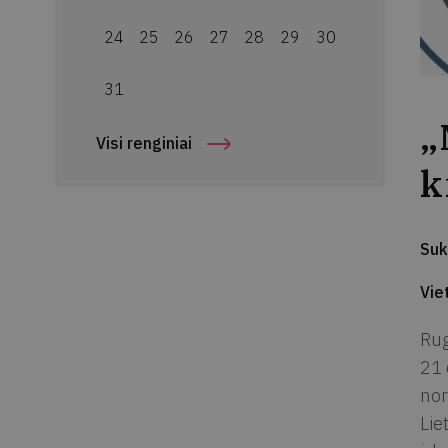
24
25
26
27
28
29
30
31
„
Visi renginiai
k
Suk
Vie
Rug
21 
nor
Lie