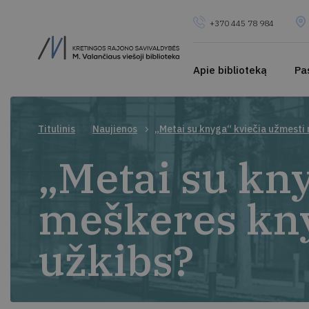
+370 445 78 984
Apie biblioteką
Pa
Titulinis
Naujienos
„Metai su knyga“ kviečia užmesti 
„Metai su kn
meškeres knyg
užkibs?