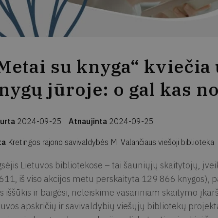
Metai su knyga“ kviečia
nygų jūroje: o gal kas n
urta
2024-09-25
Atnaujinta
2024-09-25
ta
Kretingos rajono savivaldybės M. Valančiaus viešoji biblioteka
sėjis Lietuvos bibliotekose – tai šauniųjų skaitytojų, įve
611, iš viso akcijos metu perskaityta 129 866 knygos),
s iššūkis ir baigėsi, neleiskime vasariniam skaitymo įkarš
tuvos apskričių ir savivaldybių viešųjų bibliotekų projekt