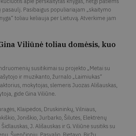
kučiuotis apie perskaitytas knygas, netgi patiems
ų pasaulį. Pasibaigus populiariajam „skaitymo
knyga“ toliau keliauja per Lietuvą. Atverkime jam
 Gina Viliūnė toliau domėsis, kuo
 bendruomenių susitikimai su projekto „Metai su
rašytojo ir muzikanto, žurnalo „Laimiukas“
 aktorius, mokytojas, slemeris Juozas Ališauskas,
toja, gide Gina Viliūne.
agės, Klaipėdos, Druskininkų, Vilniaus,
kiškio, Joniškio, Jurbarko, Šilutės, Elektrėnų
idlauskas, J. Ališauskas ir G. Viliūnė susitiks su
enų, Švenčionių, Pasvalio, Rietavo, Biržų,