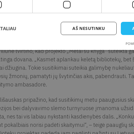
Viliūnės nuomone, kalbėtis apie knygas yra tiesiog smagu
inoti kitokią nuomonę, papasakoti savo įspūdžius. „Kaip ž
itytojams visada gera kalbėtis apie knygas. Ypač dabar, 
albių ir patarimų. Skaitymas kaip bendras pomėgis suar
ETALIAU
AŠ NESUTINKU
ino rašytoja.
POWE
Viliūnė tvirtino, kad projekto „Metai su knyga“ suteikta g
tinga dovana. „Kasmet aplankau keletą bibliotekų, bet ši
ai džiugina. Tokie susitikimai suteikia galimybę nukeliau
esių žmonių, pamatyti jų švytinčias akis, pabendrauti. T
itymo ambasadorė.
Ališauskas pripažino, kad susitikimų metu paaugusius ska
zijos bei dalyvavimo slemo turnyruose įmanoma užsidir
ta, nes tai vis labiau nykstanti kasdienybės dalis. „Konku
t pokalbiais norisi padėti skaitymui“, – teigė paauglių
liotekų projektas padeda jam pagilinti pažintį su Lietuva