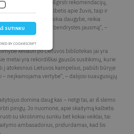
. Tai darydamas, gali išgirsti rekomendacijų,
vejai nepavargsta kalbėtis apie žuvis, taip ir
kai knygų išleidžiama tokia daugybė, reikia
tina žmones, suteikia bendrystės jausmą“, –
AŠ SUTINKU
RED BY COOKIESCRIPT
alimybė keliauti po Lietuvos bibliotekas jai yra
e metai yra rekordiškai gausūs susitikimų, kurie
ti į atokesnius Lietuvos kampelius, pabūti būryje
ai – neįkainojama vertybė“, – dalijosi suaugusiųjų
itytojus domina daug kas – netgi tai, ar iš slemo
bti pinigų. Jo nuomone, apie skaitymą kalbėtis
ruoti su skrolinimu sunku bet kokiai veiklai, tai
 skaitymo ambasadorius, pridurdamas, kad šis
.