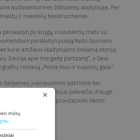
uvos audiosensorinės bibliotekų skaitytojais. Per
miestų ir miestelių bendruomenės.
erskaityti po knygą, o susitikimų metu su
 rekomendavo perskaityti puikią Neilo Gaimano
et kurio amžiaus skaitytojams tinkamą istoriją
u. Istorija apie mergaitę partizanę“, o Gina
ografinį romaną „Ponia Kiuri ir svajonių galia“.
 dalijamasi įvairiausiomis patirtimis bei
auskas mažuosius skaitytojus pakviečia drauge
×
paaugliams išmėginti improvizacinės slemo
miesi mūsų
giau
knygas?
ciniai