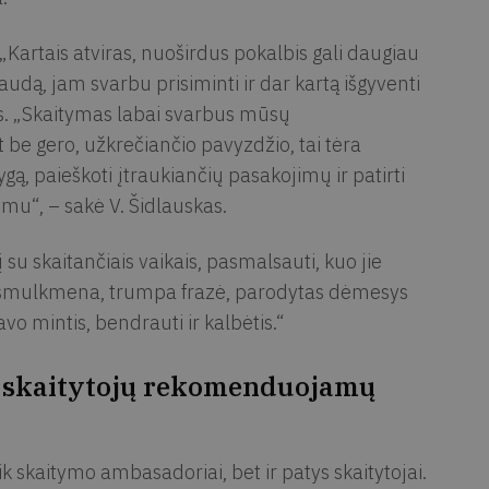
Kartais atviras, nuoširdus pokalbis gali daugiau
udą, jam svarbu prisiminti ir dar kartą išgyventi
us. „Skaitymas labai svarbus mūsų
 be gero, užkrečiančio pavyzdžio, tai tėra
nygą, paieškoti įtraukiančių pasakojimų ir patirti
mu“, – sakė V. Šidlauskas.
 su skaitančiais vaikais, pasmalsauti, kuo jie
a smulkmena, trumpa frazė, parodytas dėmesys
vo mintis, bendrauti ir kalbėtis.“
s skaitytojų rekomenduojamų
skaitymo ambasadoriai, bet ir patys skaitytojai.