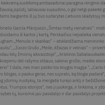
 kiekvieną susitikimą ambasadoriai paragina renginio dal
žiausią įspūdį, labiausiai sujaudino, o gal netgi pakeit
ams baigiantis iš jų bus sudarytas Lietuvos skaitytojų 
brielio García Márquezo „Šimtas metų vienatvės“: mistiš
duodamu iš kartos į kartą. Perskaičius nepalieka vienatv
gham „Mėnulis ir skatikas“ – atskleidžiama menininko a
auliu“, „Juozo Grušo „Meilė, džiazas ir velnias“ – privert
odau kitų žmonių akivaizdoje“, „Kristinos Sabaliauskaitė
ikvėpimu dėl rašymo stiliaus, sakinio grožio, meilės isto
erio“ I dalis, nes man patiko tos knygos magija “, „Carlo 
o blogas, o paskui geras, nes suprato, ką blogai padarė“,
g įdomių nuotykių, ta mergaitė turėjo arklį ir beždžionė
ktus. Trumpos istorijos“, nes ji juokinga, ir linksma, ir į
sybės tų, kuriomis jau pasidalijo ir dar pasidalys projek