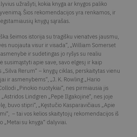
yvius užrašyti, kokia knyga ar knygos paliko
ė gyvenimą. Šios rekomendacijos yra renkamos, ir
mėgstamiausių knygų sąrašas.
ka šeimos istorija su tragišku vienatvės jausmu,
ės nuojauta visur ir visada“, „William Somerset
smenybė ir sudėtingas jo ryšys su realiu
ė susimąstyti apie save, savo elgesį ir kaip
s „Silva Rerum“ – knygų ciklas, perskaitytas vienu
rijai ir asmenybėms“, „J. K. Rowling „Hario
Collodi „Pinokio nuotykiai“, nes pirmiausia jis
 „Astridos Lindgren „Pepė Ilgakojinė“, nes joje
lę, buvo stipri“, „Kęstučio Kasparavičiaus „Apie
domi“, – tai vos kelios skaitytojų rekomendacijos iš
to „Metai su knyga“ dalyviai.