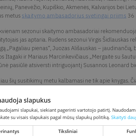
einių, Panevėžio, Kupiškio, Akmenės, Kalvarijos bei Liet
us metus
skaitymo ambasadorius svetingai priims
36 
kvienam sezonui skaitymo ambasadoriai rekomenduoja p
itytojais jas aptaria. Rudens sezonui Virgis Šidlauskas
gą „Pagaliau pienas“, Juozas Ališauskas – jaudinančią, b
os Itagaki ir Mariaus Marcinkevičiaus „Mergaitė su šautuv
iūnė pasiūlė atsiversti intriguojantį Susannos Leonard bi
iau šių susitikimų metu kalbamasi ne tik apie knygas. Čia
yvenimais, įspūdžiais ir apmąstymais. Be to, Virgis Šidl
uzikuoti ir pafantazuoti, o Juozas Ališauskas pasiūlo 
 naudoja slapukus
zijos žanrą.
naudojami slapukai, siekiant pagerinti vartotojo patirtį. Naudoda
inkate su visais slapukais pagal mūsų slapukų politiką.
Skaityti dau
dėl gera kalbėtis apie perskaitytas 
erinantys
Tiksliniai
Funk