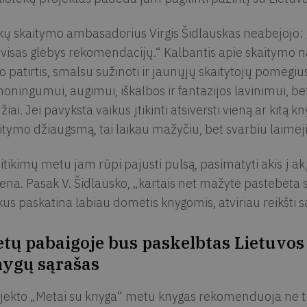
kų skaitymo ambasadorius Virgis Šidlauskas neabejojo: „
 visas glėbys rekomendacijų.“ Kalbantis apie skaitymo na
o patirtis, smalsu sužinoti ir jaunųjų skaitytojų pomėgi
oningumui, augimui, iškalbos ir fantazijos lavinimui, bet
žiai. Jei pavyksta vaikus įtikinti atsiversti vieną ar kitą k
itymo džiaugsmą, tai laikau mažyčiu, bet svarbiu laimėji
itikimų metu jam rūpi pajusti pulsą, pasimatyti akis į akį
ena. Pasak V. Šidlausko, „kartais net mažytė pastebėt
kus paskatina labiau domėtis knygomis, atviriau reikšti sa
tų pabaigoje bus paskelbtas Lietuvo
ygų sąrašas
jekto „Metai su knyga“ metu knygas rekomenduoja ne tik 