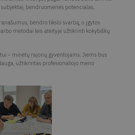
os subjektai, bendruomenės potencialas.
ranašumus, bendro tikslo svarbą, o įgytos
rbo metodai leis ateityje užtikrinti kokybiškų
tui – minėtų rajonų gyventojams. Jiems bus
lauga, užtikrintas profesionaliojo meno