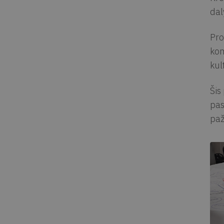
dal
Pro
kom
kul
Šis
pas
paž