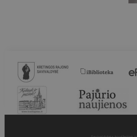
Savivaldybės biudžetinė įs