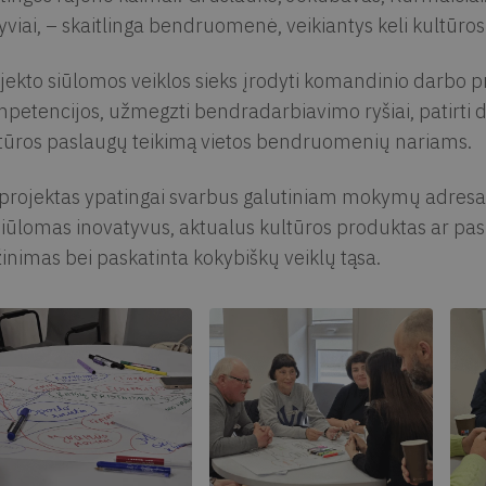
yviai, – skaitlinga bendruomenė, veikiantys keli kultūr
jekto siūlomos veiklos sieks įrodyti komandinio darbo p
petencijos, užmegzti bendradarbiavimo ryšiai, patirti da
tūros paslaugų teikimą vietos bendruomenių nariams.
 projektas ypatingai svarbus galutiniam mokymų adresa
iūlomas inovatyvus, aktualus kultūros produktas ar pas
inimas bei paskatinta kokybiškų veiklų tąsa.