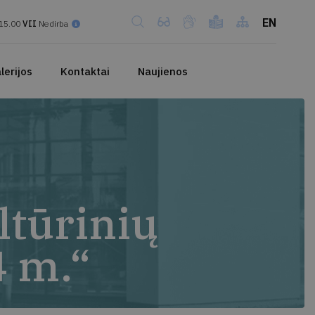
EN
15.00
VII
Nedirba
lerijos
Kontaktai
Naujienos
ltūrinių
 m.“