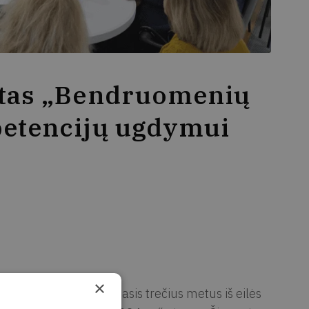
ektas „Bendruomenių
petencijų ugdymui
×
tekoje prasidėjo pirmasis trečius metus iš eilės