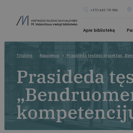
+370 445 78 984
Apie biblioteką
Pa
Titulinis
Naujienos
Prasideda tęstinis projektas „Be
Prasideda tęs
„Bendruomeni
kompetencij