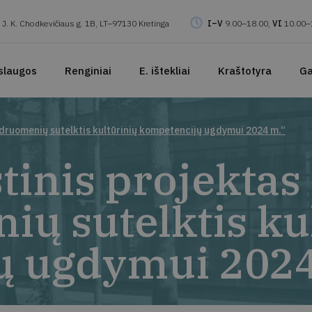
J. K. Chodkevičiaus g. 1B, LT–97130 Kretinga
I–V
9.00–18.00,
VI
10.00–
slaugos
Renginiai
E. ištekliai
Kraštotyra
Ga
ndruomenių sutelktis kultūrinių kompetencijų ugdymui 2024 m.“
tinis projektas
ų sutelktis ku
ų ugdymui 2024