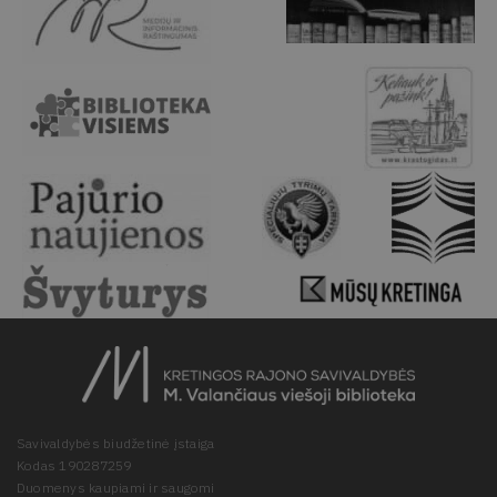
Savivaldybės biudžetinė įstaiga
Kodas 190287259
Duomenys kaupiami ir saugomi