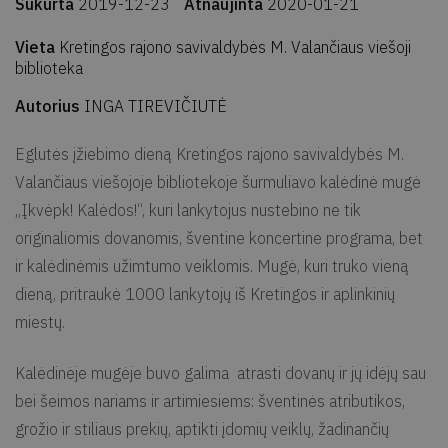
Sukurta
2019-12-23
Atnaujinta
2020-01-21
Vieta
Kretingos rajono savivaldybės M. Valančiaus viešoji
biblioteka
Autorius
INGA TIREVIČIUTĖ
Eglutės įžiebimo dieną Kretingos rajono savivaldybės M.
Valančiaus viešojoje bibliotekoje šurmuliavo kalėdinė mugė
„Įkvėpk! Kalėdos!“, kuri lankytojus nustebino ne tik
originaliomis dovanomis, šventine koncertine programa, bet
ir kalėdinėmis užimtumo veiklomis. Mugė, kuri truko vieną
dieną, pritraukė 1000 lankytojų iš Kretingos ir aplinkinių
miestų.
Kalėdinėje mugėje buvo galima atrasti dovanų ir jų idėjų sau
bei šeimos nariams ir artimiesiems: šventinės atributikos,
grožio ir stiliaus prekių, aptikti įdomių veiklų, žadinančių