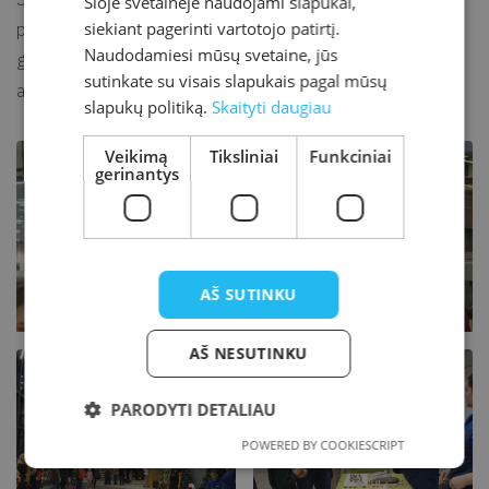
Šioje svetainėje naudojami slapukai,
siekiant pagerinti vartotojo patirtį.
pasirodymus atliko vietiniai atlikėjai: Orinta Šlušnytė su
Naudodamiesi mūsų svetaine, jūs
grupe, Irmantas Norkus, Kretingos meno mokyklos
sutinkate su visais slapukais pagal mūsų
akordeonininkų ansamblis.
slapukų politiką.
Skaityti daugiau
Veikimą
Tiksliniai
Funkciniai
gerinantys
AŠ SUTINKU
AŠ NESUTINKU
PARODYTI DETALIAU
POWERED BY COOKIESCRIPT