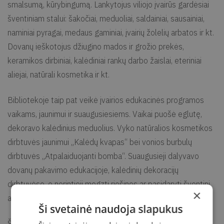
smalsumą, kūrybingumą. Lankytojus viliojo įvairūs gardėsiai
šventiniam stalui: šakočiai, meduoliai, saldainiai, sausainiai,
naminiai pyragai, medaus gaminiai, įvairių žolelių arbatos ir kt.
Dovanų ieškotojus džiugino mados ir grožio prekės,
keramikos dirbiniai, kalėdiniai rankų darbo žaislai, eteriniai
aliejai, natūrali kosmetika ir kt.
Bibliotekoje taip pat veikė įvairios edukacinės programos
vaikams, jaunimui ir suaugusiesiems. Vaikai puošė eglutę,
dekoravo kalėdinius meduolius. Vyko natūralios kosmetikos
dirbtuvės jaunimui „Kalėdų kvapas“ bei vonios burbulų
dirbtuvės „Atpalaiduojanti bomba“. Suaugusieji dalyvavo
dovanų pakavimo edukacijoje, kalėdinių dekoracijų
dirbtuvėse, o norintieji megzti riešines ar pasidaryti šventinį
×
atviruką tai galėjo padaryti visos mugės metu.
Ši svetainė naudoja slapukus
Šventinę atmosferą bibliotekoje kūrė ir muzikinius