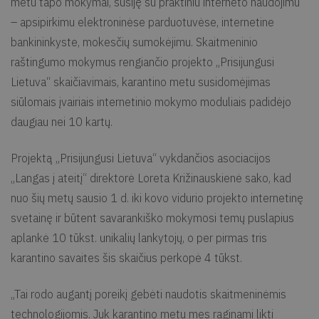
metu tapo mokymai, susiję su praktiniu interneto naudojimu
– apsipirkimu elektroninėse parduotuvėse, internetine
bankininkyste, mokesčių sumokėjimu. Skaitmeninio
raštingumo mokymus rengiančio projekto „Prisijungusi
Lietuva“ skaičiavimais, karantino metu susidomėjimas
siūlomais įvairiais internetinio mokymo moduliais padidėjo
daugiau nei 10 kartų.
Projektą „Prisijungusi Lietuva“ vykdančios asociacijos
„Langas į ateitį“ direktorė Loreta Križinauskienė sako, kad
nuo šių metų sausio 1 d. iki kovo vidurio projekto internetinę
svetainę ir būtent savarankiško mokymosi temų puslapius
aplankė 10 tūkst. unikalių lankytojų, o per pirmas tris
karantino savaites šis skaičius perkopė 4 tūkst.
„Tai rodo augantį poreikį gebėti naudotis skaitmeninėmis
technologijomis. Juk karantino metu mes raginami likti