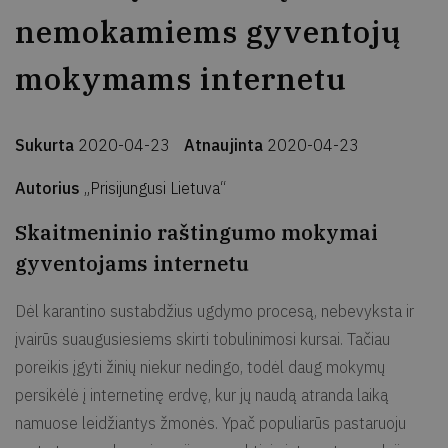
nemokamiems gyventojų
mokymams internetu
Sukurta
2020-04-23
Atnaujinta
2020-04-23
Autorius
„Prisijungusi Lietuva“
Skaitmeninio raštingumo mokymai
gyventojams internetu
Dėl karantino sustabdžius ugdymo procesą, nebevyksta ir
įvairūs suaugusiesiems skirti tobulinimosi kursai. Tačiau
poreikis įgyti žinių niekur nedingo, todėl daug mokymų
persikėlė į internetinę erdvę, kur jų naudą atranda laiką
namuose leidžiantys žmonės. Ypač populiarūs pastaruoju