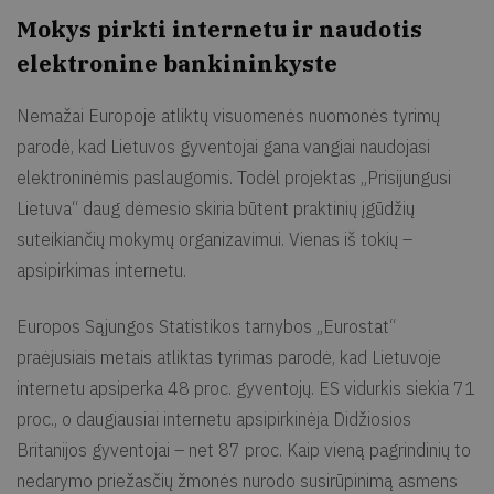
Mokys pirkti internetu ir naudotis
elektronine bankininkyste
Nemažai Europoje atliktų visuomenės nuomonės tyrimų
parodė, kad Lietuvos gyventojai gana vangiai naudojasi
elektroninėmis paslaugomis. Todėl projektas „Prisijungusi
Lietuva“ daug dėmesio skiria būtent praktinių įgūdžių
suteikiančių mokymų organizavimui. Vienas iš tokių –
apsipirkimas internetu.
Europos Sąjungos Statistikos tarnybos „Eurostat“
praėjusiais metais atliktas tyrimas parodė, kad Lietuvoje
internetu apsiperka 48 proc. gyventojų. ES vidurkis siekia 71
proc., o daugiausiai internetu apsipirkinėja Didžiosios
Britanijos gyventojai – net 87 proc. Kaip vieną pagrindinių to
nedarymo priežasčių žmonės nurodo susirūpinimą asmens