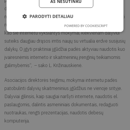
prie naujo tipo mokymų. Svarbu pabandyti ir pasitikėti, kad
AŠ NESUTINKU
dalyviais bus rūpinamasi taip pat kaip tiesioginių mokymų
PARODYTI DETALIAU
metu. Dalyviai matys lektorių ekrane, turės galimybę užduoti
rūpimų klausimų, bendrauti su kitais kursų dalyviais. Tikime,
POWERED BY COOKIESCRIPT
kad šie internetu vyksiantys mokymai, kiekvienam dalyviui
suteiks daugiau drąsos imtis naujų su virtualia erdve susijusių
dalykų. O įgyti praktiniai įgūdžiai padės aktyviau naudotis kuo
įvairesnėmis interneto ir skaitmeninių įrenginių teikiamomis
galimybėmis“, – sako L. Križinauskienė.
Asociacijos direktorės teigimu, mokymai internetu padės
patobulinti dalyvių skaitmeninius įgūdžius ne vienoje srityje.
Dalyviai gilinsis, kaip saugiai naršyti internete, naudotis el.
paslaugomis, dalintis asmeniniais dokumentais, redaguoti
nuotraukas, rengti prezentacijas, naudotis debesų
kompiuterija.