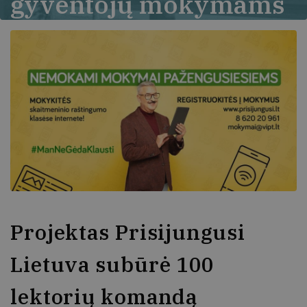
gyventojų mokymams
internetu
Projektas Prisijungusi
Lietuva subūrė 100
lektorių komandą