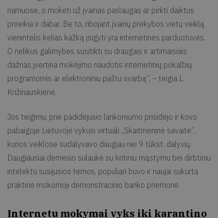
namuose, o mokėti už įvairias paslaugas ar pirkti daiktus
prireikia ir dabar. Be to, ribojant įvairių prekybos vietų veiklą
vienintelis kelias kažką įsigyti yra internetinės parduotuvės.
O nelikus galimybės susitikti su draugais ir artimaisiais
dažnas įvertina mokėjimo naudotis internetinių pokalbių
programomis ar elektroniniu paštu svarbą“, – teigia L.
Križinauskienė.
Jos teigimu, prie padidėjusio lankomumo prisidėjo ir kovo
pabaigoje Lietuvoje vykusi virtuali „Skaitmeninė savaitė“,
kurios veiklose sudalyvavo daugiau nei 9 tūkst. dalyvių.
Daugiausiai dėmesio sulaukė su kritiniu mąstymu bei dirbtiniu
intelektu susijusios temos, populiari buvo ir naujai sukurta
praktinė mokomoji demonstracinio banko priemonė.
Internetu
mokymai vyks iki karantino