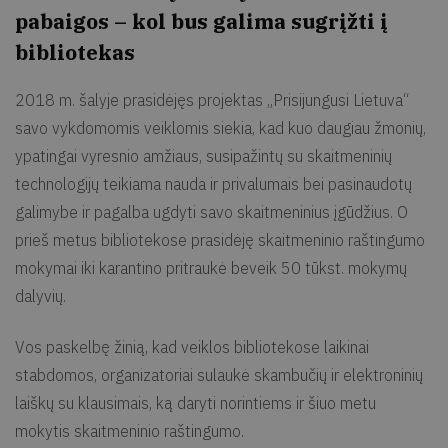
pabaigos – kol bus galima sugrįžti į
bibliotekas
2018 m. šalyje prasidėjęs projektas „Prisijungusi Lietuva“
savo vykdomomis veiklomis siekia, kad kuo daugiau žmonių,
ypatingai vyresnio amžiaus, susipažintų su skaitmeninių
technologijų teikiama nauda ir privalumais bei pasinaudotų
galimybe ir pagalba ugdyti savo skaitmeninius įgūdžius. O
prieš metus bibliotekose prasidėję skaitmeninio raštingumo
mokymai iki karantino pritraukė beveik 50 tūkst. mokymų
dalyvių.
Vos paskelbę žinią, kad veiklos bibliotekose laikinai
stabdomos, organizatoriai sulaukė skambučių ir elektroninių
laiškų su klausimais, ką daryti norintiems ir šiuo metu
mokytis skaitmeninio raštingumo.