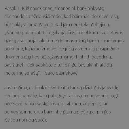
Pasak L. Križinauskienės, žmonės el. bankininkyste
nesinaudoja dažniausiai todėl, kad baiminasi dėl savo lėšų,
bijo suklysti arba galvoja, kad jam neužteks gebėjimų.
„Norime padrąsinti taip galvojančius, todėl kartu su Lietuvos
bankų asociacija sukūrėme demonstracinį banką – mokymosi
priemonę, kuriame žmonės be jokių asmeninių prisijungimo
duomenų gali tiesiog pažaisti: išmokti atlikti pavedimą,
pasižiūrėti, kiek sąskaitoje turi pinigų, pasitikrinti atliktų
mokėjimų sąrašą“, – sako pašnekovė.
Jos teigimu, el. bankininkyste itin turėtų džiaugtis ją įvaldę
senjorai, pamatę, kaip patogu įsitaisius namuose prisijungti
prie savo banko sąskaitos ir pasitikrinti, ar pensija jau
pervesta, ir nereikia baimintis galimų plėšikų ar pinigus
išvilioti norinčių sukčių.