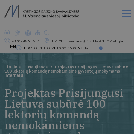
+370 445 78 984
J. K. Chodkevičiaus g. 1B, LT–97130 Kretinga
EN
I–V
9.00–18.00,
VI
10.00–15.00
VII
Nedirba
Titulinis
Naujienos
Projektas Prisijungusi Lietuva subūrė
100 lektorių komandą nemokamiems gyventojų mokymams
internetu
Projektas Prisijungusi
Lietuva subūrė 100
lektorių komandą
nemokamiems