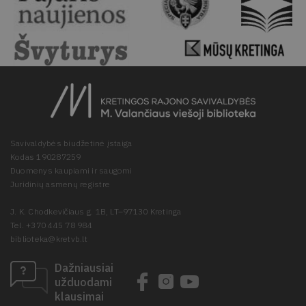
Savivaldybės biudžetinė įstaiga
Kodas 190287259
Duomenys kaupiami ir saugomi
Juridinių asmenų registre
J. K. Chodkevičiaus g. 1B, LT–97130 Kretinga
Tel. +370 445 78 984
biblioteka@kretvb.lt
Dažniausiai
užduodami
klausimai