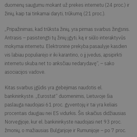
duomenų saugumu mokant už prekes internetu (24 proc.) ir
žinių, kaip tai tinkamai daryti, trūkumą (21 proc.).
„Pripažinimas, kad trūksta žinių, yra pirmas svarbus žingsnis.
Antrasis – pasistengti tų žinių įgyti, ką ir siūlo interaktyvūs
mokymai internetu. Elektroninė prekyba pasaulyje kasdien
vis labiau populiarėjo ir iki karantino, o jį įvedus, apsipirkti
internetu skuba net to anksčiau nedarydavę“, – sako
asociacijos vadovė.
Kitas svarbus įgūdis yra gebėjimas naudotis el.
bankininkyste. „Eurostat“ duomenimis, Lietuvoje šia
paslauga naudojasi 61 proc. gyventojų ir tai yra keliais
procentais daugiau nei ES vidurkis. Šis skaičius didžiausias
Norvegijoje, kur el. bankininkyste naudojasi net 93 proc.
žmonių, o mažiausias Bulgarijoje ir Rumunijoje – po 7 proc.