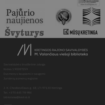
Savivaldybės biudžetinė įstaiga
Kodas 190287259
Duomenys kaupiami ir saugomi
Juridinių asmenų registre
J. K. Chodkevičiaus g. 1B, LT–97130 Kretinga
Tel. +370 445 78 984
biblioteka@kretvb.lt