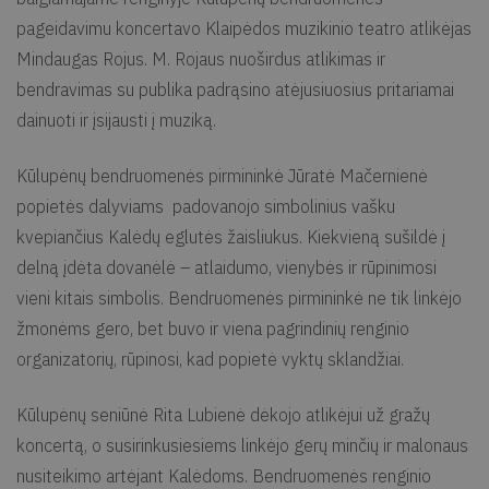
pageidavimu koncertavo Klaipėdos muzikinio teatro atlikėjas
Mindaugas Rojus. M. Rojaus nuoširdus atlikimas ir
bendravimas su publika padrąsino atėjusiuosius pritariamai
dainuoti ir įsijausti į muziką.
Kūlupėnų bendruomenės pirmininkė Jūratė Mačernienė
popietės dalyviams padovanojo simbolinius vašku
kvepiančius Kalėdų eglutės žaisliukus. Kiekvieną sušildė į
delną įdėta dovanėlė – atlaidumo, vienybės ir rūpinimosi
vieni kitais simbolis. Bendruomenės pirmininkė ne tik linkėjo
žmonėms gero, bet buvo ir viena pagrindinių renginio
organizatorių, rūpinosi, kad popietė vyktų sklandžiai.
Kūlupėnų seniūnė Rita Lubienė dėkojo atlikėjui už gražų
koncertą, o susirinkusiesiems linkėjo gerų minčių ir malonaus
nusiteikimo artėjant Kalėdoms. Bendruomenės renginio