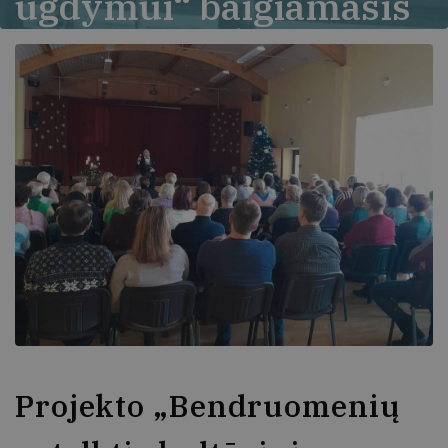
ugdymui“ baigiamasis
renginys Kūlupėnuose
Projekto „Bendruomenių