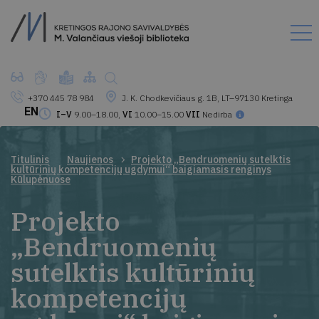
+370 445 78 984
J. K. Chodkevičiaus g. 1B, LT–97130 Kretinga
EN
I–V
9.00–18.00,
VI
10.00–15.00
VII
Nedirba
Titulinis
Naujienos
Projekto „Bendruomenių sutelktis
kultūrinių kompetencijų ugdymui“ baigiamasis renginys
Kūlupėnuose
Projekto
„Bendruomenių
sutelktis kultūrinių
kompetencijų