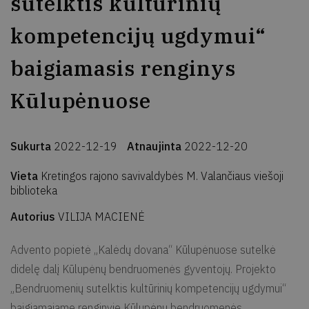
sutelktis kultūrinių
kompetencijų ugdymui“
baigiamasis renginys
Kūlupėnuose
Sukurta
2022-12-19
Atnaujinta
2022-12-20
Vieta
Kretingos rajono savivaldybės M. Valančiaus viešoji
biblioteka
Autorius
VILIJA MACIENĖ
Advento popietė „Kalėdų dovana“ Kūlupėnuose sutelkė
didelę dalį Kūlupėnų bendruomenės gyventojų. Projekto
„Bendruomenių sutelktis kultūrinių kompetencijų ugdymui“
baigiamajame renginyje Kūlupėnų bendruomenės