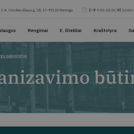
J. K. Chodkevičiaus g. 1B, LT–97130 Kretinga
I–V
9.00–18.00,
VI
10.00–
slaugos
Renginiai
E. ištekliai
Kraštotyra
Ga
ygų pakeitimai
anizavimo būti