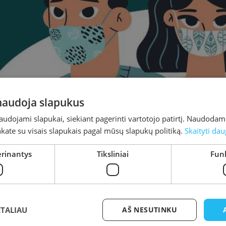
 naudoja slapukus
naudojami slapukai, siekiant pagerinti vartotojo patirtį. Naudoda
inkate su visais slapukais pagal mūsų slapukų politiką.
Skaityti dau
enginių organizavimo b
erinantys
Tiksliniai
Funk
akeitimai
ETALIAU
AŠ NESUTINKU
urta
2022-04-04
Atnaujinta
2022-04-13