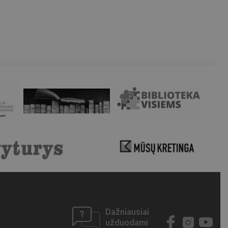
Dažniausiai
užduodami