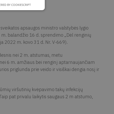
RED BY COOKIESCRIPT
 sveikatos apsaugos ministro valstybės lygio
1 m. balandžio 16 d. sprendimo „Dėl renginių
ja 2022 m. kovo 31 d. Nr. V-669).
desnis nei 2 m. atstumas, metu
nei 6 m. amžiaus bei renginį aptarnaujančiam
os priglunda prie veido ir visiškai dengia nosį ir
ūmių viršutinių kvėpavimo takų infekcijų
aip pat privalu laikytis saugaus 2 m atstumo,