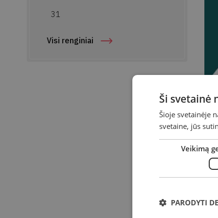
31
Visi renginiai
Ši svetainė
Šioje svetainėje 
svetaine, jūs sut
R
Veikimą g
p
PARODYTI D
Suk