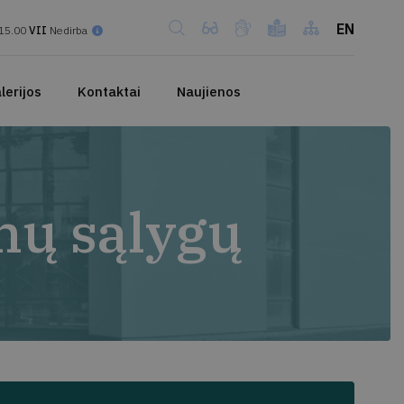
EN
15.00
VII
Nedirba
lerijos
Kontaktai
Naujienos
nų sąlygų