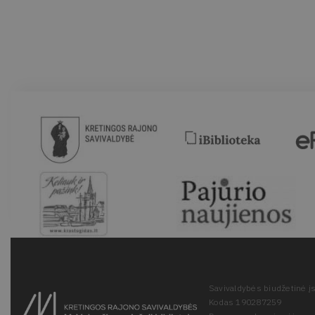
Savivaldybės biudžetinė įs
Kodas 190287259