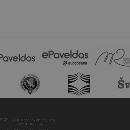
taiga
J. K. Chodkevičiaus g. 1B,
LT–97130 Kretinga
Tel. +370 445 78 984