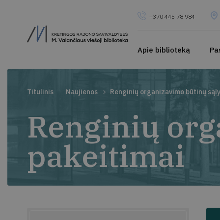
+370 445 78 984
Apie biblioteką
Pa
Titulinis
Naujienos
Renginių organizavimo būtinų sąl
Renginių org
pakeitimai