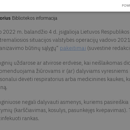
POWE
ta
Kretingos rajono savivaldybės M. Valančiaus viešoji biblioteka
orius
Bibliotekos informacija
 2022 m. balandžio 4 d. įsigalioja Lietuvos Respublikos
tremaliosios situacijos valstybės operacijų vadovo 202
anizavimo būtinų sąlygų“
pakeitimai
(suvestinė redakci
ginių uždarose ar atvirose erdvėse, kai neišlaikomas di
omenduojama žiūrovams ir (ar) dalyviams vyresniems 
sonalui dėvėti respiratorius arba medicinines kaukes, kuri
ną.
giniuose negali dalyvauti asmenys, kuriems pasireiškia 
ymių (karščiavimas, kosulys, pasunkėjęs kvėpavimas). T
infekuoti rankas.