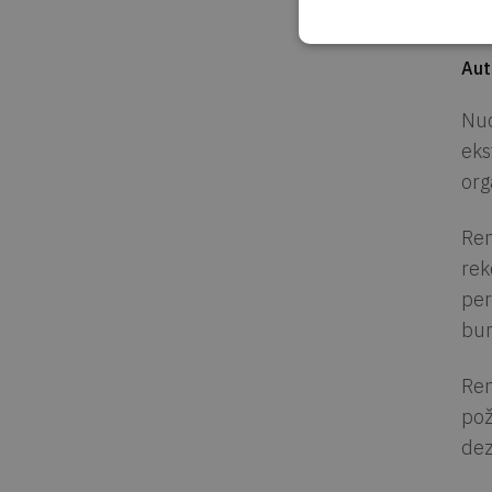
Vie
Aut
Nuo
eks
org
Ren
rek
per
bur
Ren
pož
dez