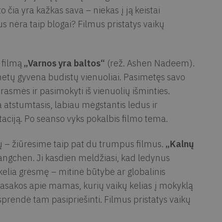
o čia yra kažkas sava – niekas į ją keistai
s nėra taip blogai? Filmus pristatys vaikų
i filmą
„Varnos yra baltos“
(rež. Ashen Nadeem).
etų gyvena budistų vienuoliai. Pasimetęs savo
prasmės ir pasimokyti iš vienuolių išminties.
a atstumtasis, labiau mėgstantis ledus ir
aciją. Po seanso vyks pokalbis filmo tema.
kų – žiūrėsime taip pat du trumpus filmus.
„Kalnų
angchen. Ji kasdien meldžiasi, kad ledynus
ų kelia grėsmę – mitinė būtybė ar globalinis
asakos apie mamas, kurių vaikų kelias į mokyklą
prendė tam pasipriešinti. Filmus pristatys vaikų