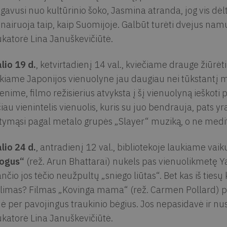
igavusi nuo kultūrinio šoko, Jasmina atranda, jog vis dėlt
nairuoja taip, kaip Suomijoje. Galbūt turėti dvejus namu
katorė Lina Januškevičiūtė.
lio 19 d.
, ketvirtadienį 14 val., kviečiame drauge žiūrėt
kiame Japonijos vienuolyne jau daugiau nei tūkstantį m
enime, filmo režisierius atvyksta į šį vienuolyną ieškoti 
iau vienintelis vienuolis, kuris su juo bendrauja, pats yr
tymąsi pagal metalo grupės „Slayer“ muziką, o ne medit
lio 24 d.
, antradienį 12 val., bibliotekoje laukiame vai
ogus“
(rež. Arun Bhattarai) nukels pas vienuolikmetę Y
iančio jos tėčio neužpultų „sniego liūtas“. Bet kas iš ties
ilimas? Filmas „Kovinga mama“ (rež. Carmen Pollard) p
ė per pavojingus traukinio bėgius. Jos nepasidavė ir nus
katorė Lina Januškevičiūtė.