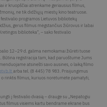
iai ir kruopščiai atrenkame geriausius filmus,
 žmonių, ne tik didžiųjų miestų kino teatruose.
estivalio programos Lietuvos bibliotekų
idžius, gerus filmus mėgstančius žiūrovus ir labai
retingos biblioteka“, – sako festivalio
 spalio 12–29 d. galima nemokamai žiūrėti tuose
ga. Būtina registracija tam, kad paruoštume Jums
menduojame atsinešti savo ausines, o laiką filmo
etvb.lt
arba tel. (8 445) 78 983. Prisijungimus
a, o rinktis filmus, kuriuos norėtumėte pamatyti,
ijungti į festivalio dvasią – drauge su „Nepatogiu
nktus filmus visiems kartu bendrame ekrane bus