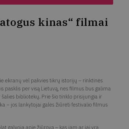
patogus kinas“ filmai
e ekranų vėl pakvies tikrų istorijų – rinktinės
s pasklis per visą Lietuvą, nes filmus bus galima
alies bibliotekų. Prie šio tinklo prisijungia ir
 – jos lankytojai galės žiūrėti festivalio filmus
at galvoja apie žiūrovą – kas jam ar jai yra