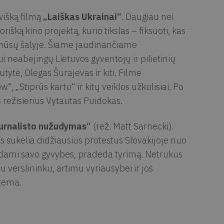
uvišką filmą
„Laiškas Ukrainai“
. Daugiau nei
ką kino projektą, kurio tikslas – fiksuoti, kas
o mūsų šalyje. Šiame jaudinančiame
neabejingų Lietuvos gyventojų ir pilietinių
tytė, Olegas Šurajevas ir kiti. Filme
w“, „Stiprūs kartu“ ir kitų veiklos užkulisiai. Po
s režisierius Vytautas Puidokas.
urnalisto nužudymas“
(rež. Matt Sarnecki).
 sukelia didžiausius protestus Slovakijoje nuo
odami savo gyvybes, pradeda tyrimą. Netrukus
u verslininku, artimu vyriausybei ir jos
 tema.