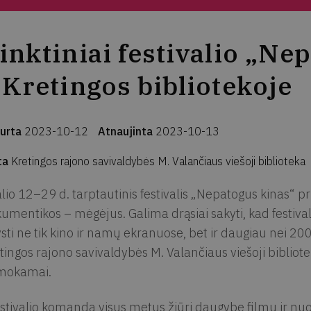
inktiniai festivalio „Ne
 Kretingos bibliotekoje
urta
2023-10-12
Atnaujinta
2023-10-13
ta
Kretingos rajono savivaldybės M. Valančiaus viešoji biblioteka
lio 12–29 d. tarptautinis festivalis „Nepatogus kinas“ pri
umentikos – mėgėjus. Galima drąsiai sakyti, kad festivali
ysti ne tik kino ir namų ekranuose, bet ir daugiau nei 200 š
tingos rajono savivaldybės M. Valančiaus viešoji biblioteka
mokamai.
stivalio komanda visus metus žiūri daugybę filmų ir nuol