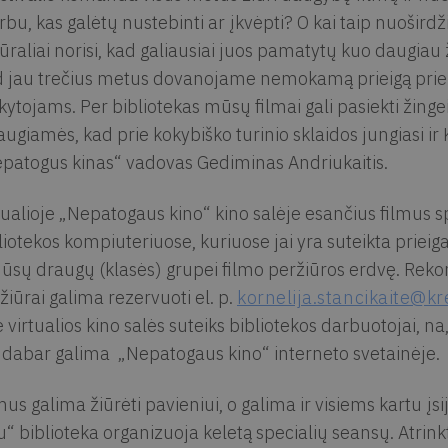
rbu, kas galėtų nustebinti ar įkvėpti? O kai taip nuoširdž
ūraliai norisi, kad galiausiai juos pamatytų kuo daugiau
 jau trečius metus dovanojame nemokamą prieigą prie f
kytojams. Per bibliotekas mūsų filmai gali pasiekti žinge
augiamės, kad prie kokybiško turinio sklaidos jungiasi ir K
patogus kinas“ vadovas Gediminas Andriukaitis.
tualioje „Nepatogaus kino“ kino salėje esančius filmus
liotekos kompiuteriuose, kuriuose jai yra suteikta priei
Jūsų draugų (klasės) grupei filmo peržiūros erdvę. Reko
žiūrai galima rezervuoti el. p.
kornelija.stancikaite@kr
e virtualios kino salės suteiks bibliotekos darbuotojai, n
 dabar galima „Nepatogaus kino“ interneto svetainėje.
mus galima žiūrėti pavieniui, o galima ir visiems kartu įs
u“ biblioteka organizuoja keletą specialių seansų. Atri