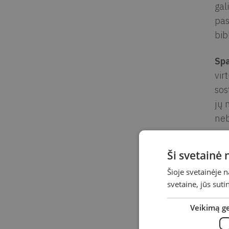
gal
pas
bib
Spa
vir
sos
jų 
neb
Spa
Ši svetainė
Rus
Šioje svetainėje 
Ven
svetaine, jūs sut
mok
sek
Veikimą g
Jan