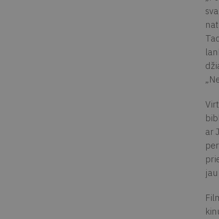
sva
nat
Tad
lan
dži
„Ne
Vir
bib
ar 
per
pri
jau
Fil
kin