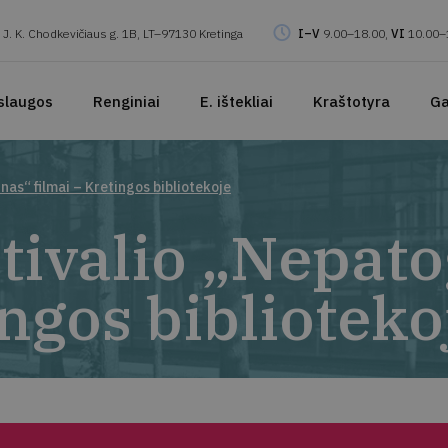
J. K. Chodkevičiaus g. 1B, LT–97130 Kretinga
I–V
9.00–18.00,
VI
10.00–
slaugos
Renginiai
E. ištekliai
Kraštotyra
Ga
inas“ filmai – Kretingos bibliotekoje
stivalio „Nepat
ingos biblioteko