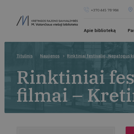
+370 445 78 984
Apie biblioteką
Pa
Titulinis
Naujienos
Rinktiniai festivalio „Nepatogus k
Rinktiniai fe
filmai – Kret