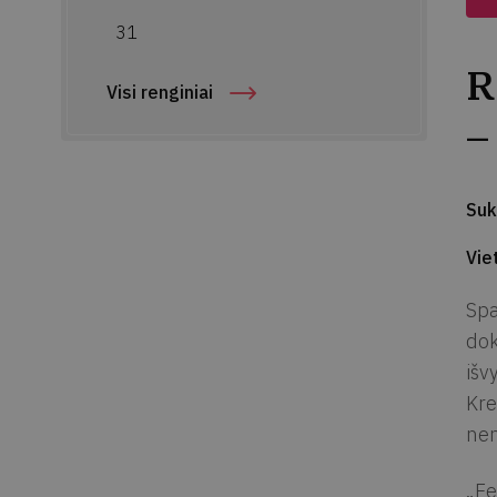
31
R
Visi renginiai
–
Suk
Vie
Spa
dok
išv
Kre
ne
„Fe