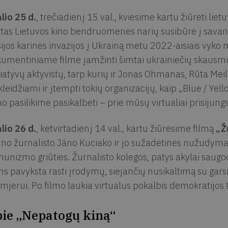
lio 25 d.
, trečiadienį 15 val., kviesime kartu žiūrėti liet
tas Lietuvos kino bendruomenės narių susibūrė į savanoriš
ijos karinės invazijos į Ukrainą metu 2022-aisiais vyk
umentiniame filme įamžinti šimtai ukrainiečių skausmui 
ciatyvų aktyvistų, tarp kurių ir Jonas Ohmanas, Rūta Meilu
kleidžiami ir įtempti tokių organizacijų, kaip „Blue / Yello
mo pasilikime pasikalbėti – prie mūsų virtualiai prisijung
lio 26 d.
, ketvirtadienį 14 val., kartu žiūrėsime filmą
„Ž
no žurnalisto Jáno Kuciako ir jo sužadėtinės nužudymas
unizmo griūties. Žurnalisto kolegos, patys akylai saug
ms pavyksta rasti įrodymų, siejančių nusikaltimą su garsi
mjerui. Po filmo laukia virtualus pokalbis demokratijos
ie „Nepatogų kiną“