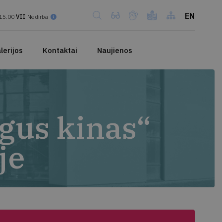
EN
15.00
VII
Nedirba
lerijos
Kontaktai
Naujienos
ogus kinas“
je