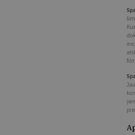
Spa
šim
Rus
dok
ini
ats
fil
Spa
Jau
kom
jie
pre
Ap