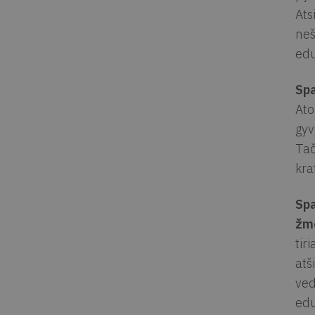
Ats
neš
edu
Spa
Ato
gyv
Tač
kra
Spa
žm
tir
atš
ved
edu