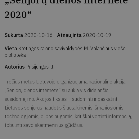
„Senjorų dienos internete
2020“
Sukurta
2020-10-16
Atnaujinta
2020-10-19
Vieta
Kretingos rajono savivaldybės M. Valančiaus viešoji
biblioteka
Autorius
Prisijungusi.lt
Trečius metus Lietuvoje organizuojama nacionalinė akcija
„Senjorų dienos internete“ sulaukia vis didėjančio
susidomėjimo. Akcijos tikslas – sudominti ir paskatinti
Lietuvos senjorus naudotis šiuolaikinėmis išmaniosiomis
technologijomis, e. paslaugomis, kritiškai vertinti informaciją,
tobulinti savo skaitmeninius įgūdžius.