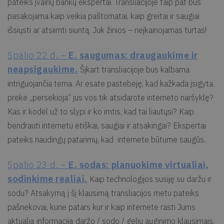
pateiks įvairių bankų ekspertai. Transliacijoje taip pat bus
pasakojama kaip veikia paštomatai, kaip greitai ir saugiai
išsiųsti ar atsiimti siuntą. Juk žinios – neįkainojamas turtas!
Spalio 22 d. –
E. saugumas: draugaukime ir
neapsigaukime.
Šįkart transliacijoje bus kalbama
intriguojančia tema. Ar esate pastebėję, kad kažkada įsigyta
prekė „persekioja“ jus vos tik atsidarote interneto naršyklę?
Kas ir kodėl už to slypi ir ko imtis, kad tai liautųsi? Kaip
bendrauti internetu etiškai, saugiai ir atsakingai? Ekspertai
pateiks naudingų patarimų, kad internete būtume saugūs.
Spalio 23 d. –
E. sodas: planuokime virtualiai,
sodinkime realiai.
Kaip technologijos susiję su daržu ir
sodu? Atsakymą į šį klausimą transliacijos metu pateiks
pašnekovai, kurie patars kur ir kaip internete rasti Jums
aktualią informaciją daržo / sodo / gėlių auginimo klausimais.