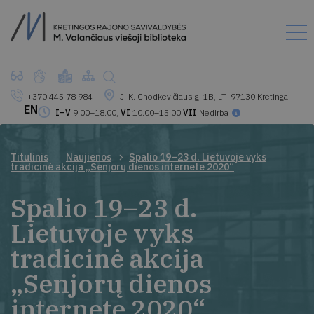
+370 445 78 984
J. K. Chodkevičiaus g. 1B, LT–97130 Kretinga
EN
I–V
9.00–18.00,
VI
10.00–15.00
VII
Nedirba
Titulinis
Naujienos
Spalio 19–23 d. Lietuvoje vyks
tradicinė akcija „Senjorų dienos internete 2020“
Spalio 19–23 d.
Lietuvoje vyks
tradicinė akcija
„Senjorų dienos
internete 2020“