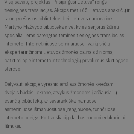
Visą savaitę projektas „Prisijungusi Lietuva“ rengs
tiesiogines transliacijas. Akcijos metu 65 Lietuvos apskričių ir
rajonų viešosios bibliotekos bei Lietuvos nacionalinė
Martyno Mažvydo biblioteka ir vėl kvies senjorus žiūrėti
specialiai jiems parengtas temines tiesiogines transliacijas
internete. Internetiniuose seminaruose, įvairių sričių
ekspertai ir žinomi Lietuvos žmonės dalinsis žiniomis,
patirtimi apie interneto ir technologijų privalumus skirtingose
sferose.
Dalyvauti akcijoje vyresnio amžiaus žmonės kviečiami
dvejais būdais: ekrane, atvykus žmonėms į arčiausiai jų
esančią biblioteką, ar savarankiškai namuose –
asmeniniuose išmaniuosiuose įrenginiuose, turinčiuose
interneto prieigą. Po transliacijų dar bus rodomi edukaciniai
filmukai.