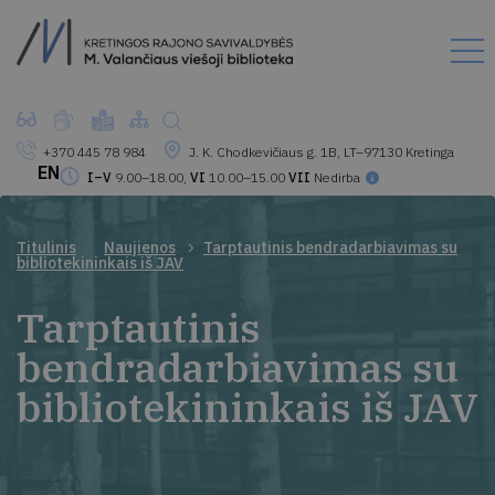
+370 445 78 984
J. K. Chodkevičiaus g. 1B, LT–97130 Kretinga
EN
I–V
9.00–18.00,
VI
10.00–15.00
VII
Nedirba
Titulinis
Naujienos
Tarptautinis bendradarbiavimas su
bibliotekininkais iš JAV
Tarptautinis
bendradarbiavimas su
bibliotekininkais iš JAV