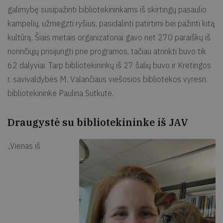
galimybę susipažinti bibliotekininkams iš skirtingų pasaulio
kampelių, užmegzti ryšius, pasidalinti patirtimi bei pažinti kitą
kultūrą. Šiais metais organizatoriai gavo net 270 paraiškų iš
norinčiųjų prisijungti prie programos, tačiau atrinkti buvo tik
62 dalyviai. Tarp bibliotekininkų iš 27 šalių buvo ir Kretingos
r. savivaldybės M. Valančiaus viešosios bibliotekos vyresn.
bibliotekininkė Paulina Sutkutė.
Draugystė su bibliotekininke iš JAV
„Vienas iš