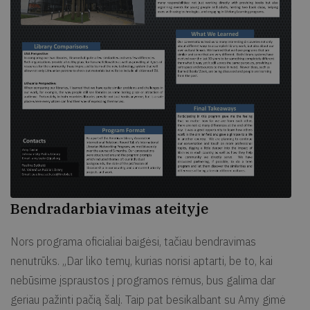
Bendradarbiavimas ateityje
Nors programa oficialiai baigėsi, tačiau bendravimas
nenutrūks. „Dar liko temų, kurias norisi aptarti, be to, kai
nebūsime įspraustos į programos rėmus, bus galima dar
geriau pažinti pačią šalį. Taip pat besikalbant su Amy gimė