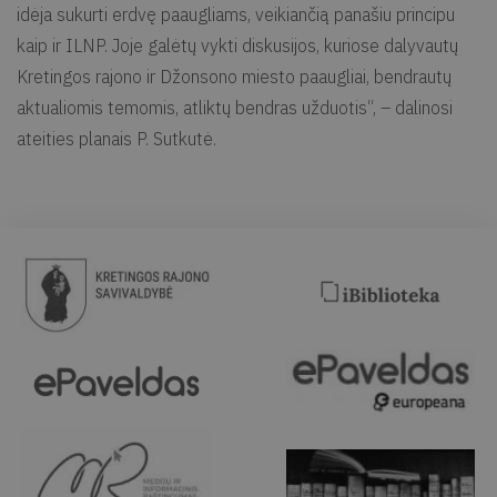
idėja sukurti erdvę paaugliams, veikiančią panašiu principu
kaip ir ILNP. Joje galėtų vykti diskusijos, kuriose dalyvautų
Kretingos rajono ir Džonsono miesto paaugliai, bendrautų
aktualiomis temomis, atliktų bendras užduotis“, – dalinosi
ateities planais P. Sutkutė.