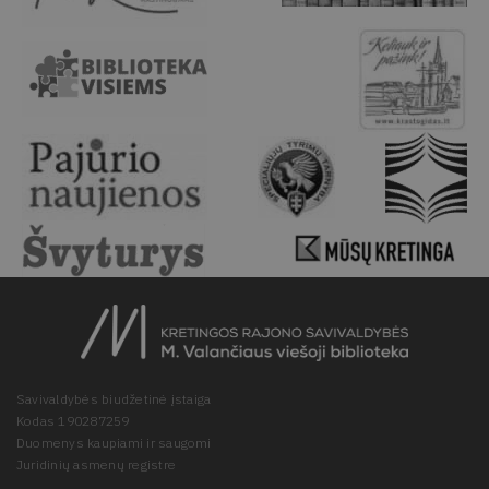
Savivaldybės biudžetinė įstaiga
Kodas 190287259
Duomenys kaupiami ir saugomi
Juridinių asmenų registre