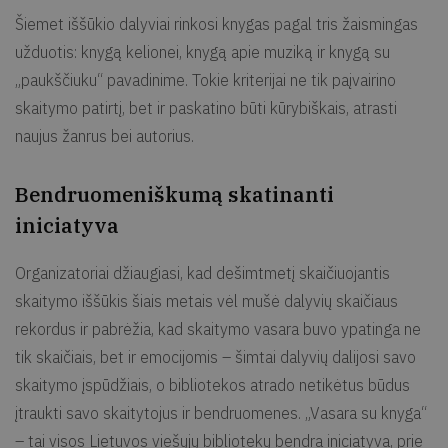
Šiemet iššūkio dalyviai rinkosi knygas pagal tris žaismingas
užduotis: knygą kelionei, knygą apie muziką ir knygą su
„paukščiuku“ pavadinime. Tokie kriterijai ne tik paįvairino
skaitymo patirtį, bet ir paskatino būti kūrybiškais, atrasti
naujus žanrus bei autorius.
Bendruomeniškumą skatinanti
iniciatyva
Organizatoriai džiaugiasi, kad dešimtmetį skaičiuojantis
skaitymo iššūkis šiais metais vėl mušė dalyvių skaičiaus
rekordus ir pabrėžia, kad skaitymo vasara buvo ypatinga ne
tik skaičiais, bet ir emocijomis – šimtai dalyvių dalijosi savo
skaitymo įspūdžiais, o bibliotekos atrado netikėtus būdus
įtraukti savo skaitytojus ir bendruomenes. „Vasara su knyga“
– tai visos Lietuvos viešųjų bibliotekų bendra iniciatyva, prie