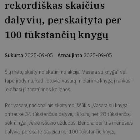
rekordiškas skaičius
dalyvių, perskaityta per
100 tūkstančių knygų
Sukurta
2025-09-05
Atnaujinta
2025-09-05
Šių metų skaitymo skatinimo akcija „Vasara su knyga“ vėl
tapo įrodymu, kad lietuviai vasarą mielai ima knygą į rankas ir
leidžiasi į literatūrines keliones.
Per vasarą nacionalinis skaitymo iššūkis „Vasara su knyga“
pritraukė 34 tūkstančius dalyvių, iš kurių net 28 tūkstančiai
sėkmingai įveikė iššūkio užduotis. Bendrai per tris mėnesius
dalyviai perskaitė daugiau nei 100 tūkstančių knygų.