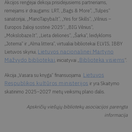
Akcijos rengėjai dėkoja prisidėjusiems partneriams,
rėmėjams ir draugams: LRT, „Bags & More“, „Tulpės“
sanatorijai, „ManoTapyba.lt“, „Yes for Skills“, „Vilnius –
Europos žalioji sostinė 2025“, „BIG Vilnius“,
„Mokslobaze.lt“, „Lieta dėlionės“, „Šarka“, leidykloms
„Jotema“ ir „Alma littera“, virtualiai bibliotekai ELVIS, ​​​​​​​​IBBY
Lietuvos nacionalinei Martyno
Lietuvos skyriui,
Mažvydo bibliotekai
Biblioteka visiems
, iniciatyvai „
“.
Lietuvos
Akcija „Vasara su knyga“ finansuojama
Respublikos kultūros ministerijos
ir yra Skaitymo
skatinimo 2025–2027 metų veiksmų plano dalis.
Apskričių viešųjų bibliotekų asociacijos parengta
informacija