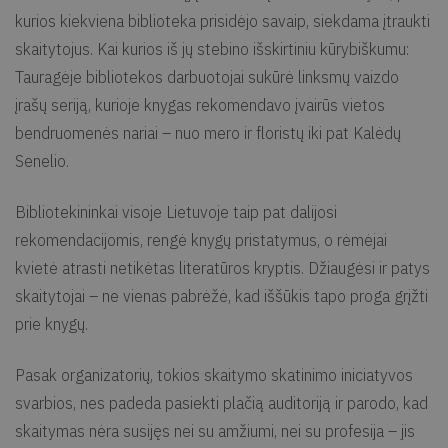
kurios kiekviena biblioteka prisidėjo savaip, siekdama įtraukti
skaitytojus. Kai kurios iš jų stebino išskirtiniu kūrybiškumu:
Tauragėje bibliotekos darbuotojai sukūrė linksmų vaizdo
įrašų seriją, kurioje knygas rekomendavo įvairūs vietos
bendruomenės nariai – nuo mero ir floristų iki pat Kalėdų
Senelio.
Bibliotekininkai visoje Lietuvoje taip pat dalijosi
rekomendacijomis, rengė knygų pristatymus, o rėmėjai
kvietė atrasti netikėtas literatūros kryptis. Džiaugėsi ir patys
skaitytojai – ne vienas pabrėžė, kad iššūkis tapo proga grįžti
prie knygų.
Pasak organizatorių, tokios skaitymo skatinimo iniciatyvos
svarbios, nes padeda pasiekti plačią auditoriją ir parodo, kad
skaitymas nėra susijęs nei su amžiumi, nei su profesija – jis