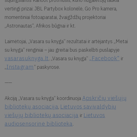
vertingi prizai: JBL Partybox kolonėlė, Go Pro kamera,
momentiniai fotoaparatai, žvaigždžių projektoriai
„Astronautas”, Afrikos būgnai ir kt.
Laimėtojai, „Vasara su knyga“ rezultatai ir artėjantys „Metai
su knyga“ renginiai – jau greitai bus paskelbti puslapyje
vasarasuknyga.lt
„Facebook“
, „Vasara su knyga“
ir
Instagram
„
“ paskyrose.
——
Apskričių viešųjų
Akciją „Vasara su knyga“ koordinuoja
bibliotekų asociacija
Lietuvos savivaldybių
,
viešųjų bibliotekų asociacija
Lietuvos
ir
audiosensorinė biblioteka
.