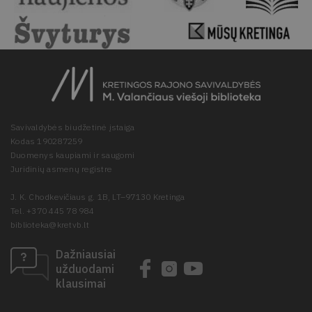
Savivaldybės biudžetinė įstaiga
Kodas 190287259
Duomenys kaupiami ir saugomi
Juridinių asmenų registre
J. K. Chodkevičiaus g. 1B, LT–97130 Kretinga
Tel. +370 445 78 984
biblioteka@kretvb.lt
Dažniausiai
užduodami
klausimai