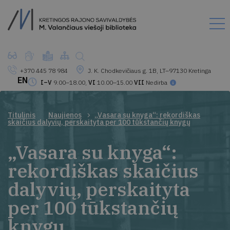
+370 445 78 984
J. K. Chodkevičiaus g. 1B, LT–97130 Kretinga
EN
I–V
9.00–18.00,
VI
10.00–15.00
VII
Nedirba
Titulinis
Naujienos
„Vasara su knyga“: rekordiškas
skaičius dalyvių, perskaityta per 100 tūkstančių knygų
„Vasara su knyga“:
rekordiškas skaičius
dalyvių, perskaityta
per 100 tūkstančių
knygų