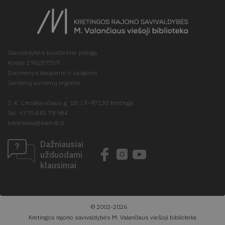
Savivaldybės biudžetinė įstaiga
Kodas 190287259
Duomenys kaupiami ir saugomi
Juridinių asmenų registre
J. K. Chodkevičiaus g. 1B, LT–97130 Kretinga
Tel. +370 445 78 984
biblioteka@kretvb.lt
Dažniausiai
užduodami
klausimai
© 2002-2026
Kretingos rajono savivaldybės M. Valančiaus viešoji biblioteka