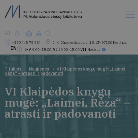
+370 445 78 984
J. K. Chodkevičiaus g. 1B, LT–97130 Kretinga
EN
I–V
9.00–18.00,
VI
10.00–15.00
VII
Nedirba
Titulinis
Naujienos
VI Klaipėdos knygų mugė: „Laimei,
Rėza“ – atrasti ir padovanoti
VI Klaipėdos knygų
mugė: „Laimei, Rėza“ –
atrasti ir padovanoti