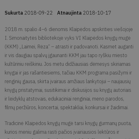
Sukurta
2018-09-22
Atnaujinta
2018-10-17
2018 m. spalio 4–6 dienomis Klaipėdos apskrities viešojoje
I. Simonaitytės bibliotekoje vyks VI Klaipėdos knygų mugė
(KKM) „Laimei, Rėza“ – atrasti ir padovanoti. Kasmet auganti
ir vis daugiau spalvų įgaunanti KKM jau tapo ryškiu miesto
kultūriniu reiškiniu. Jos metu didžiausias dėmesys skiriamas
knygai ir jas rašantiesiems, tačiau KKM programa pasižymi ir
renginių gausa, skirta įvairaus amžiaus lankytojui – naujausių
knygų pristatymai, susitikimai ir diskusijos su knygų autoriais
ir leidyklų atstovais, edukaciniai renginiai, meno parodos,
filmų peržiūros, koncertai, spektakliai, konkursai ir žaidimai.
Tradicinė Klaipėdos knygų mugė tarsi knygų gurmanų puota,
kurios meniu galima rasti pačios įvairiausios lektūros ir