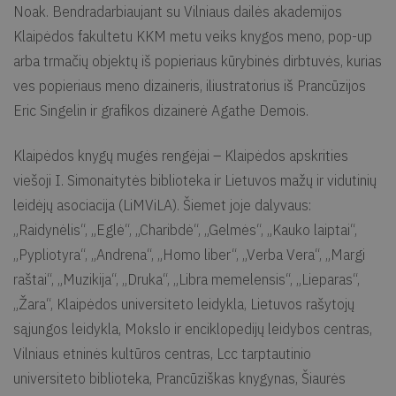
Noak. Bendradarbiaujant su Vilniaus dailės akademijos
Klaipėdos fakultetu KKM metu veiks knygos meno, pop-up
arba trmačių objektų iš popieriaus kūrybinės dirbtuvės, kurias
ves popieriaus meno dizaineris, iliustratorius iš Prancūzijos
Eric Singelin ir grafikos dizainerė Agathe Demois.
Klaipėdos knygų mugės rengėjai – Klaipėdos apskrities
viešoji I. Simonaitytės biblioteka ir Lietuvos mažų ir vidutinių
leidėjų asociacija (LiMViLA). Šiemet joje dalyvaus:
„Raidynėlis“, „Eglė“, „Charibdė“, „Gelmės“, „Kauko laiptai“,
„Pypliotyra“, „Andrena“, „Homo liber“, „Verba Vera“, „Margi
raštai“, „Muzikija“, „Druka“, „Libra memelensis“, „Lieparas“,
„Žara“, Klaipėdos universiteto leidykla, Lietuvos rašytojų
sąjungos leidykla, Mokslo ir enciklopedijų leidybos centras,
Vilniaus etninės kultūros centras, Lcc tarptautinio
universiteto biblioteka, Prancūziškas knygynas, Šiaurės