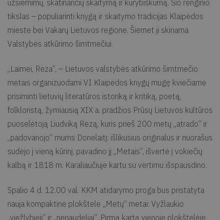
užsiėmimų, skatinančių skaitymą ir kūrybiškumą. Šio renginio
tikslas – populiarinti knygą ir skaitymo tradicijas Klaipėdos
mieste bei Vakarų Lietuvos regione. Šiemet ji skiriama
Valstybės atkūrimo šimtmečiui.
„Laimei, Rėza”, – Lietuvos valstybės atkūrimo šimtmečio
metais organizuodami VI Klaipėdos knygų mugę kviečiame
prisiminti lietuvių literatūros istoriką ir kritiką, poetą,
folkloristą, žymiausią XIX a. pradžios Prūsų Lietuvos kultūros
puoselėtoją Liudviką Rėzą, kuris prieš 200 metų „atrado“ ir
„padovanojo“ mums Donelaitį: išlikusius originalus ir nuorašus
sudėjo į vieną kūrinį, pavadino jį „Metais“, išvertė į vokiečių
kalbą ir 1818 m. Karaliaučiuje kartu su vertimu išspausdino.
Spalio 4 d. 12.00 val. KKM atidarymo proga bus pristatyta
nauja kompaktinė plokštelė „Metų“ metai: Vyžlaukio
„viežlybieji“ ir „nenaudėliai“. Pirmą kartą vienoje plokštelėje