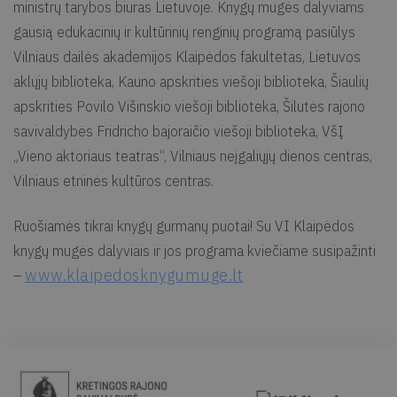
ministrų tarybos biuras Lietuvoje. Knygų mugės dalyviams
gausią edukacinių ir kultūrinių renginių programą pasiūlys
Vilniaus dailės akademijos Klaipėdos fakultetas, Lietuvos
aklųjų biblioteka, Kauno apskrities viešoji biblioteka, Šiaulių
apskrities Povilo Višinskio viešoji biblioteka, Šilutės rajono
savivaldybės Fridricho bajoraičio viešoji biblioteka, VšĮ
„Vieno aktoriaus teatras“, Vilniaus neįgaliųjų dienos centras,
Vilniaus etninės kultūros centras.
Ruošiamės tikrai knygų gurmanų puotai! Su VI Klaipėdos
knygų mugės dalyviais ir jos programa kviečiame susipažinti
www.klaipedosknygumuge.lt
–