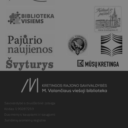
Savivaldybės biudžetinė įstaiga
Kodas 190287259
Duomenys kaupiami ir saugomi
Juridinių asmenų registre