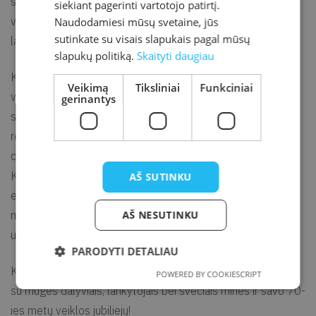
sektoriaus specialistai diskutuos apie kultūros paslaugų
siekiant pagerinti vartotojo patirtį.
vartotojams prieinamumą, patirtis ir iššūkius karantino
Naudodamiesi mūsų svetaine, jūs
sutinkate su visais slapukais pagal mūsų
laikotarpiu.
slapukų politiką.
Skaityti daugiau
Knygų mugės lankytojai galės užsukti į parodas, jaunimo,
Veikimą
Tiksliniai
Funkciniai
vaikų, muzikos, edukacinę, istorinės tematikos erdves, vyks
gerinantys
skaitymų, performatyvios poezijos vakarai, priešstartiniai
renginiai Kultūros fabrike, Klaipėdos kultūros komunikacijų
centro Parodų rūmuose, Klaipėdos Dramos teatre,
Klaipėdos universiteto botanikos sode bei naujoje barų
AŠ SUTINKU
erdvėje „Hofas“. Užsienyje ir Lietuvoje kuriantys rašytojai,
AŠ NESUTINKU
muzikantai, menininkai pasidalins su KKM lankytojais savo
unikaliu požiūriu į kūrybą bei pasaulį.
PARODYTI DETALIAU
Klaipėdos apskrities viešoji I. Simonaitytės biblioteka kartu
POWERED BY COOKIESCRIPT
su mugės dalyviais, lankytojais bei svečiais minės ir savo 70-
ies metų veiklos jubiliejų!