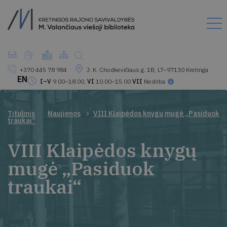
+370 445 78 984
J. K. Chodkevičiaus g. 1B, LT–97130 Kretinga
EN
I–V
9.00–18.00,
VI
10.00–15.00
VII
Nedirba
Titulinis
Naujienos
VIII Klaipėdos knygų mugė „Pasiduok
traukai“
VIII Klaipėdos knygų
mugė „Pasiduok
traukai“