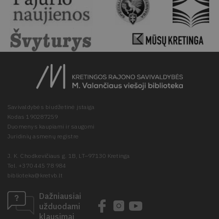
Savivaldybės biudžetinė įstaiga
Kodas 190287259
Duomenys kaupiami ir saugomi
Juridinių asmenų registre
J. K. Chodkevičiaus g. 1B, LT–97130 Kretinga
Tel. +370 445 78 984
biblioteka@kretvb.lt
Dažniausiai
užduodami
klausimai