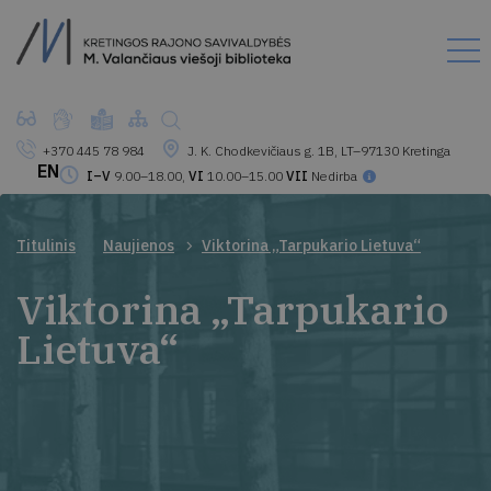
+370 445 78 984
J. K. Chodkevičiaus g. 1B, LT–97130 Kretinga
EN
I–V
9.00–18.00,
VI
10.00–15.00
VII
Nedirba
Titulinis
Naujienos
Viktorina „Tarpukario Lietuva“
Viktorina „Tarpukario
Lietuva“