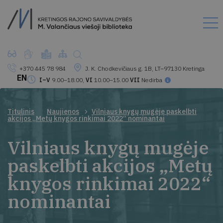
+370 445 78 984
J. K. Chodkevičiaus g. 1B, LT–97130 Kretinga
EN
I–V
9.00–18.00,
VI
10.00–15.00
VII
Nedirba
Titulinis
Naujienos
Vilniaus knygų mugėje paskelbti
akcijos „Metų knygos rinkimai 2022“ nominantai
Vilniaus knygų mugėje
paskelbti akcijos „Metų
knygos rinkimai 2022“
nominantai