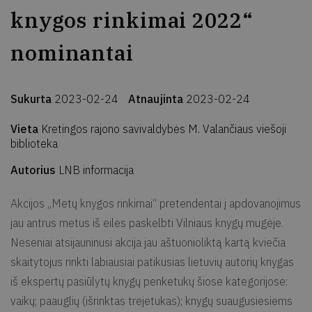
knygos rinkimai 2022“
nominantai
Sukurta
2023-02-24
Atnaujinta
2023-02-24
Vieta
Kretingos rajono savivaldybės M. Valančiaus viešoji
biblioteka
Autorius
LNB informacija
Akcijos „Metų knygos rinkimai“ pretendentai į apdovanojimus
jau antrus metus iš eilės paskelbti Vilniaus knygų mugėje.
Neseniai atsijauninusi akcija jau aštuonioliktą kartą kviečia
skaitytojus rinkti labiausiai patikusias lietuvių autorių knygas
iš ekspertų pasiūlytų knygų penketukų šiose kategorijose:
vaikų; paauglių (išrinktas trejetukas); knygų suaugusiesiems