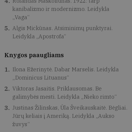
Rolandas Maskoliūnas. 1922: tarp
kanibalizmo ir modernizmo. Leidykla
„Vaga“
Algis Mickūnas. Atsiminimų punktyrai.
Leidykla „Apostrofa“
Knygos paaugliams
Ilona Ežerinytė. Dabar Marselis. Leidykla
„Dominicus Lituanus“
Viktoras Jasaitis. Priklausomas. Be
galimybės mesti. Leidykla „Nieko rimto“
Justinas Žilinskas, Ūla Šveikauskaitė. Bėgliai.
Jūrų keliais į Ameriką. Leidykla „Aukso
žuvys“