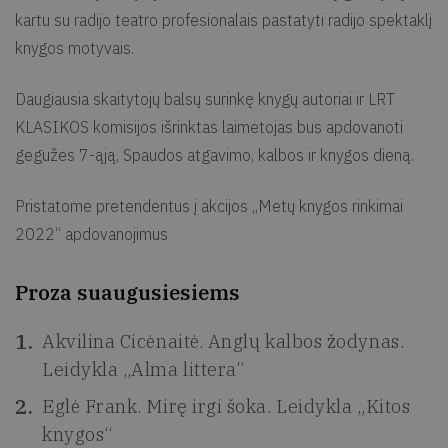
kartu su radijo teatro profesionalais pastatyti radijo spektaklį
knygos motyvais.
Daugiausia skaitytojų balsų surinkę knygų autoriai ir LRT
KLASIKOS komisijos išrinktas laimėtojas bus apdovanoti
gegužės 7-ąją, Spaudos atgavimo, kalbos ir knygos dieną.
Pristatome pretendentus į akcijos „Metų knygos rinkimai
2022“ apdovanojimus
Proza suaugusiesiems
Akvilina Cicėnaitė. Anglų kalbos žodynas.
Leidykla „Alma littera“
Eglė Frank. Mirę irgi šoka. Leidykla „Kitos
knygos“