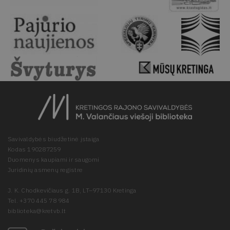
Savivaldybės biudžetinė įstaiga
Kodas 190287259
Duomenys kaupiami ir saugomi
Juridinių asmenų registre
J. K. Chodkevičiaus g. 1B, LT–97130 Kretinga
Tel. +370 445 78 984
biblioteka@kretvb.lt