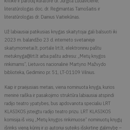
kritikė ir parodų kuratorė dr. Jurgita Ludavičienė;
literatūrologas doc. dr. Regimantas Tamošaitis ir
literatūrologas dr. Dainius Vaitiekūnas.
Už labiausiai patikusias knygas skaitytojai gali balsuoti iki
2023 m. balandžio 23 d. interneto svetainėje
skaitymometai.lt, portale lrt.lt, elektroniniu paštu
metuknyga@lrt.lt
arba paštu adresu: „Metų knygos
rinkimams“, Lietuvos nacionalinė Martyno Mažvydo
biblioteka, Gedimino pr. 51, LT-01109 Vilnius.
Kaip ir praėjusiais metais, viena nominuota knyga, kurios
meninė raiška ir pasakojimo struktūra labiausiai atspindi
radijo teatro ypatybes, bus apdovanota specialiu LRT
KLASIKOS įsteigtu radijo teatro prizu. LRT KLASIKOS
komisija iš visų „Metų knygos rinkimuose“ nominuotų knygų
išrinks vieną kūrinį ir jo autoriui suteiks išskirtinę galimybę –