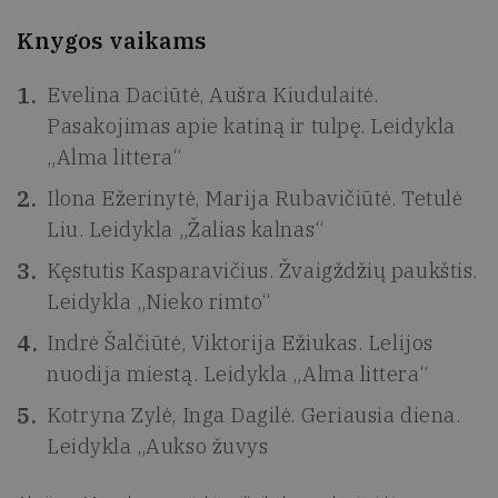
Knygos vaikams
Evelina Daciūtė, Aušra Kiudulaitė.
Pasakojimas apie katiną ir tulpę. Leidykla
„Alma littera“
Ilona Ežerinytė, Marija Rubavičiūtė. Tetulė
Liu. Leidykla „Žalias kalnas“
Kęstutis Kasparavičius. Žvaigždžių paukštis.
Leidykla „Nieko rimto“
Indrė Šalčiūtė, Viktorija Ežiukas. Lelijos
nuodija miestą. Leidykla „Alma littera“
Kotryna Zylė, Inga Dagilė. Geriausia diena.
Leidykla „Aukso žuvys