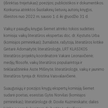
(išrinktas trejetukas); poezijos; publicistikos ir dokumentikos.
Konkursui atrinktos šiuolaikinių lietuvių autorių knygos,
išleistos nuo 2022 m. sausio 1 d. iki gruodžio 31 d.
Vaikų ir paauglių knygas šiemet atrinko tokios sudėties
komisija: vaikų literatūros ekspertas doc. dr. Kęstutis Urba
(komisijos pirmininkas); žurnalistė, rašytoja, literatūros kritikė
Gintarė Adomaitytė; literatūrologė, LRT KLASIKOS
literatūros projektų koordinatorė Vakarė Leonavičienė;
medijų filosofė, vaikų literatūros populiarintoja ir
tinklaraštininkė Aistė Mišinytė; literatūrologė, vaikų ir jaunimo
literatūros tyrėja dr. Kristina Vaisvalavičienė.
Suaugusiųjų ir poezijos knygų ekspertų komisiją šiemet
sudarė poetas, eseistas Gytis Norvilas (komisijos
pirmininkas); literatūrologė dr. Dovilė Kuzminskaitė; dailės