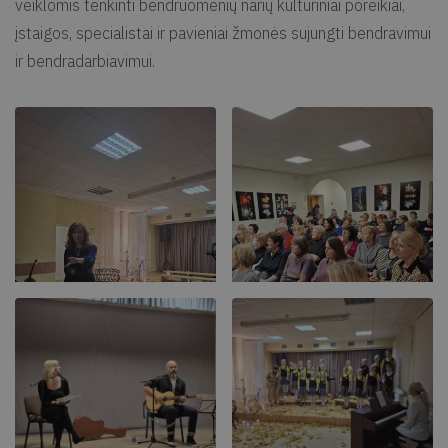
veiklomis tenkinti bendruomenių narių kultūriniai poreikiai,
įstaigos, specialistai ir pavieniai žmonės sujungti bendravimui
ir bendradarbiavimui.