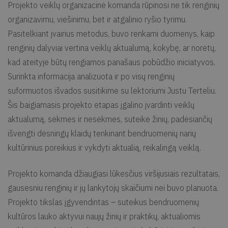
Projekto veiklų organizacinė komanda rūpinosi ne tik renginių
organizavimu, viešinimu, bet ir atgalinio ryšio tyrimu.
Pasitelkiant įvairius metodus, buvo renkami duomenys, kaip
renginių dalyviai vertina veiklų aktualumą, kokybę, ar norėtų,
kad ateityje būtų rengiamos panašaus pobūdžio iniciatyvos.
Surinkta informacija analizuota ir po visų renginių
suformuotos išvados susitikime su lektoriumi Justu Terteliu.
Šis baigiamasis projekto etapas įgalino įvardinti veiklų
aktualumą, sėkmes ir nesėkmes, suteikė žinių, padėsiančių
išvengti dėsningų klaidų tenkinant bendruomenių narių
kultūrinius poreikius ir vykdyti aktualią, reikalingą veiklą.
Projekto komanda džiaugiasi lūkesčius viršijusiais rezultatais,
gausesniu renginių ir jų lankytojų skaičiumi nei buvo planuota.
Projekto tikslas įgyvendintas – suteikus bendruomenių
kultūros lauko aktyvui naujų žinių ir praktikų, aktualiomis