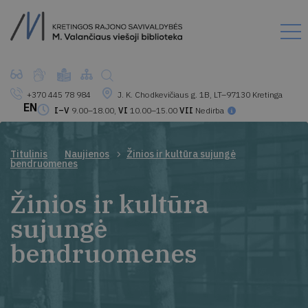
+370 445 78 984
J. K. Chodkevičiaus g. 1B, LT–97130 Kretinga
EN
I–V
9.00–18.00,
VI
10.00–15.00
VII
Nedirba
Titulinis
Naujienos
Žinios ir kultūra sujungė
bendruomenes
Žinios ir kultūra
sujungė
bendruomenes