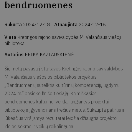
bendruomenes
Sukurta
2024-12-18
Atnaujinta
2024-12-18
Vieta
Kretingos rajono savivaldybės M. Valančiaus viešoji
biblioteka
Autorius
ERIKA KAZLAUSKIENĖ
Šių metų pavasarį startavęs Kretingos rajono savivaldybės
M. Valančiaus viešosios bibliotekos projektas
„Bendruomenių sutelktis kultūrinių kompetencijų ugdymui.
2024 m.“ pasiekė finišo tiesiąją. Kaimiškąsias
bendruomenes kultūrinei veiklai jungiantys projektai
bibliotekoje įgyvendinami trečius metus. Sukaupta patirtis ir
lūkesčius viršijantys rezultatai leidžia džiaugtis projekto
idėjos sėkme ir veiklų reikalingumu.