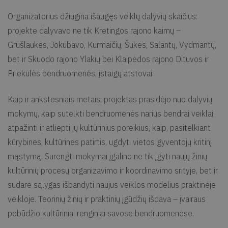
Organizatorius džiugina išaugęs veiklų dalyvių skaičius:
projekte dalyvavo ne tik Kretingos rajono kaimų –
Grūšlaukės, Jokūbavo, Kurmaičių, Šukės, Salantų, Vydmantų,
bet ir Skuodo rajono Ylakių bei Klaipėdos rajono Dituvos ir
Priekulės bendruomenės, įstaigų atstovai.
Kaip ir ankstesniais metais, projektas prasidėjo nuo dalyvių
mokymų, kaip sutelkti bendruomenės narius bendrai veiklai,
atpažinti ir atliepti jų kultūrinius poreikius, kaip, pasitelkiant
kūrybines, kultūrines patirtis, ugdyti vietos gyventojų kritinį
mąstymą. Surengti mokymai įgalino ne tik įgyti naujų žinių
kultūrinių procesų organizavimo ir koordinavimo srityje, bet ir
sudarė sąlygas išbandyti naujus veiklos modelius praktinėje
veikloje. Teorinių žinių ir praktinių įgūdžių išdava – įvairaus
pobūdžio kultūriniai renginiai savose bendruomenėse.