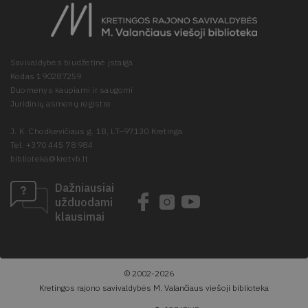
Savivaldybės biudžetinė įstaiga
Kodas 190287259
Duomenys kaupiami ir saugomi
Juridinių asmenų registre
J. K. Chodkevičiaus g. 1B, LT–97130 Kretinga
Tel. +370 445 78 984
biblioteka@kretvb.lt
Dažniausiai
užduodami
klausimai
© 2002-2026
Kretingos rajono savivaldybės M. Valančiaus viešoji biblioteka