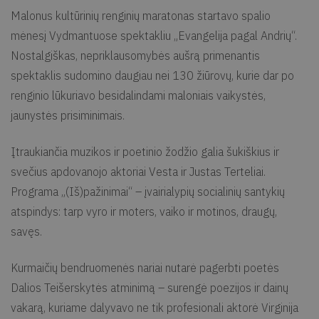
Malonus kultūrinių renginių maratonas startavo spalio
mėnesį Vydmantuose spektakliu „Evangelija pagal Andrių“.
Nostalgiškas, nepriklausomybės aušrą primenantis
spektaklis sudomino daugiau nei 130 žiūrovų, kurie dar po
renginio lūkuriavo besidalindami maloniais vaikystės,
jaunystės prisiminimais.
Įtraukiančia muzikos ir poetinio žodžio galia šukiškius ir
svečius apdovanojo aktoriai Vesta ir Justas Terteliai.
Programa „(Iš)pažinimai“ – įvairialypių socialinių santykių
atspindys: tarp vyro ir moters, vaiko ir motinos, draugų,
savęs.
Kurmaičių bendruomenės nariai nutarė pagerbti poetės
Dalios Teišerskytės atminimą – surengė poezijos ir dainų
vakarą, kuriame dalyvavo ne tik profesionali aktorė Virginija