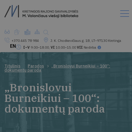
+370 445 78 984
J. K. Chodkevičiaus g. 1B, LT–97130 Kretinga
EN
I–V
9.00–18.00,
VI
10.00–15.00
VII
Nedirba
Titulinis
Parodos
„Bronislovui Burneikiui – 100“:
dokumentų paroda
„Bronislovui
Burneikiui – 100“:
dokumentų paroda