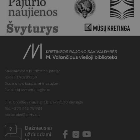
Savivaldybės biudžetinė įstaiga
Kodas 190287259
Duomenys kaupiami ir saugomi
Juridinių asmenų registre
J. K. Chodkevičiaus g. 1B, LT–97130 Kretinga
Tel. +370 445 78 984
biblioteka@kretvb.lt
Dažniausiai
užduodami