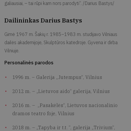
galiausiai, – tai rūpi kam nors parodyti“. /Darius Bastys/
Dailininkas Darius Bastys
Gimė 1967 m. Šakių r. 1985–1983 m. studijavo Vilniaus
dailės akademijoje, Skulptūros katedroje. Gyvena ir dirba
Vilniuje.
Personalinės parodos
1996 m. – Galerija „Jutempus“, Vilnius
2012 m. – „Lietuvos aido“ galerija, Vilnius
2016 m. – „Pasakėlės“, Lietuvos nacionalinio
dramos teatro foje, Vilnius
2018 m. – „Tapyba ir t.t. “, galerija „Trivium“,