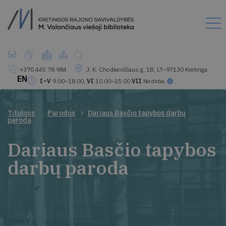
+370 445 78 984
J. K. Chodkevičiaus g. 1B, LT–97130 Kretinga
EN
I–V
9.00–18.00,
VI
10.00–15.00
VII
Nedirba
Titulinis
Parodos
Dariaus Basčio tapybos darbų
paroda
Dariaus Basčio tapybos
darbų paroda