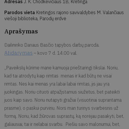
Adresas
J. K. Chodkevičiaus 1B, Kretinga
Parodos vieta
Kretingos rajono savivaldybės M. Valančiaus
viešoji biblioteka, Parodų erdvė
Aprašymas
Dailininko Dariaus Basčio tapybos darbų paroda.
Atidarymas
– kovo 7 d. 14.00 val.
„Paveikslų kūrime mane kamuoja prieštaringi tikslai. Noriu,
kad tai atrodytų kaip rimtas menas ir kad būtų ne visai
rimtas. Nes kai menas yra labai labai rimtas, jis jau yra
juokingas. Noriu cituoti atpažįstamus siužetus, bet pateikti
juos kaip savo. Noriu nutapyti gražiai (visuotinai suprantama
prasme), o paskui purvinu. Nors man turinys svarbesnis už
formą. Noriu, kad žiūrovas suprastų, ką norėjau pasakyti, bet,
galiausiai, tai ir nelabai svarbu. Piešiu savo malonumui, bet,