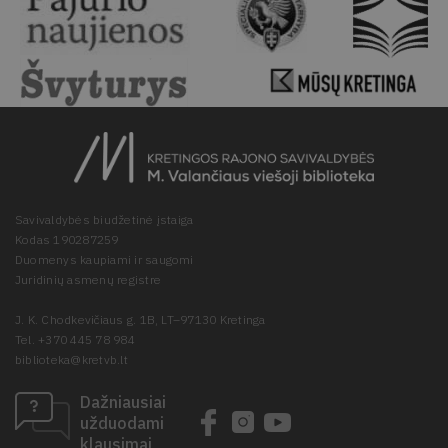
Savivaldybės biudžetinė įstaiga
Kodas 190287259
Duomenys kaupiami ir saugomi
Juridinių asmenų registre
J. K. Chodkevičiaus g. 1B, LT–97130 Kretinga
Tel. +370 445 78 984
biblioteka@kretvb.lt
Dažniausiai
užduodami
klausimai