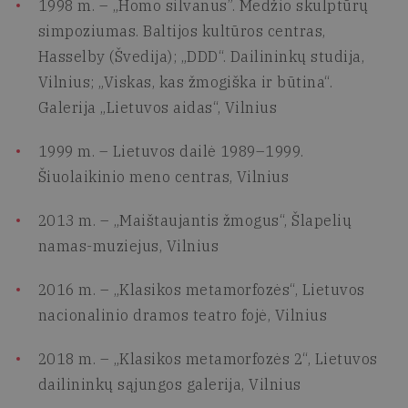
1998 m. – „Homo silvanus”. Medžio skulptūrų
simpoziumas. Baltijos kultūros centras,
Hasselby (Švedija); „DDD“. Dailininkų studija,
Vilnius; „Viskas, kas žmogiška ir būtina“.
Galerija „Lietuvos aidas“, Vilnius
1999 m. – Lietuvos dailė 1989–1999.
Šiuolaikinio meno centras, Vilnius
2013 m. – „Maištaujantis žmogus“, Šlapelių
namas-muziejus, Vilnius
2016 m. – „Klasikos metamorfozės“, Lietuvos
nacionalinio dramos teatro fojė, Vilnius
2018 m. – „Klasikos metamorfozės 2“, Lietuvos
dailininkų sąjungos galerija, Vilnius