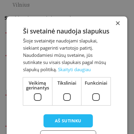
Vilnius
Svarbiausios grupinės parodos
×
Ši svetainė naudoja slapukus
1993 m. – Tarp skulptūros ir objekto –
Šioje svetainėje naudojami slapukai,
lietuviškai. Šiuolaikinio meno centras, Vilnius
siekiant pagerinti vartotojo patirtį.
Naudodamiesi mūsų svetaine, jūs
1994 m. – „Tiesė. Pjūvisʼ2“. Vienos paros meno
sutinkate su visais slapukais pagal mūsų
įvykis. Alytus; „Negrįžtamai“. Šiuolaikinio meno
slapukų politiką.
Skaityti daugiau
centras, Vilnius; „Duona ir druska“. Šiuolaikinio
meno centras, Vilnius
Veikimą
Tiksliniai
Funkciniai
gerinantys
1995 m. – „Duona ir druska“. Edinburgo dailės
koledžas; „Cornerhouse“ galerija, Mančesteris
(Didžioji Britanija)
AŠ SUTINKU
1995 m. – 1995: Lietuvos dailė. Šiuolaikinio