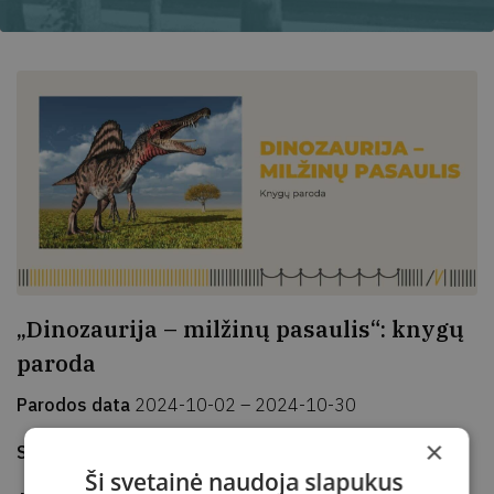
„Dinozaurija – milžinų pasaulis“: knygų
paroda
Parodos data
2024-10-02 – 2024-10-30
×
Sukurta
2024-10-02
Atnaujinta
2024-10-02
Ši svetainė naudoja slapukus