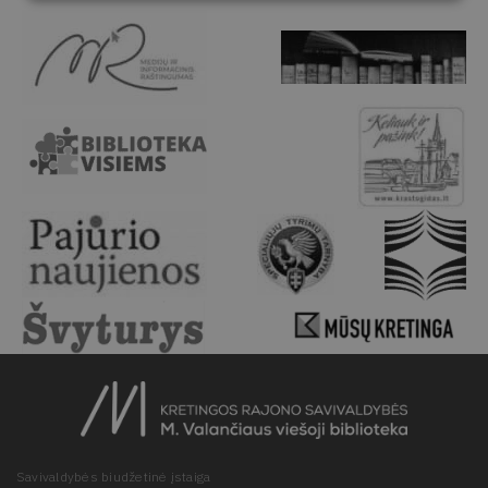
Savivaldybės biudžetinė įstaiga