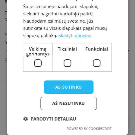
Adresas
J. K. Chodkevičiaus 1B, Kretinga
Šioje svetainėje naudojami slapukai,
Parodos vieta
Kretingos r. sav. M. Valančiaus viešoji
siekiant pagerinti vartotojo patirtį.
biblioteka, Vaikų literatūros centras
Naudodamiesi mūsų svetaine, jūs
sutinkate su visais slapukais pagal mūsų
Vaikų literatūros centre veikianti knygų paroda „Dinozaurija –
slapukų politiką.
Skaityti daugiau
milžinų pasaulis“ kviečia pakeliauti po sensacingą
Veikimą
Tiksliniai
Funkciniai
priešistorinių laikų gigantų pasaulį ir susipažinti su milžiniškais
gerinantys
dinozaurais.
AŠ SUTINKU
AŠ NESUTINKU
PARODYTI DETALIAU
POWERED BY COOKIESCRIPT