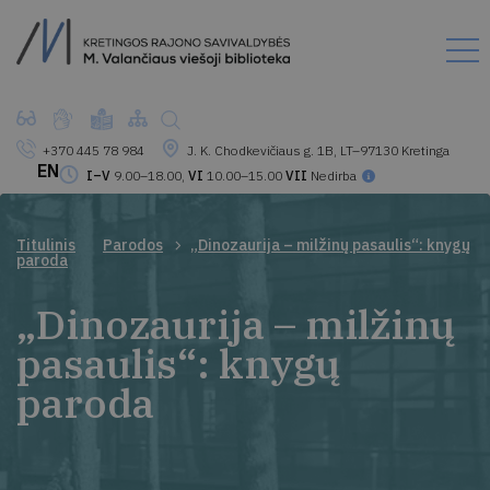
+370 445 78 984
J. K. Chodkevičiaus g. 1B, LT–97130 Kretinga
EN
I–V
9.00–18.00,
VI
10.00–15.00
VII
Nedirba
Titulinis
Parodos
„Dinozaurija – milžinų pasaulis“: knygų
paroda
„Dinozaurija – milžinų
pasaulis“: knygų
paroda