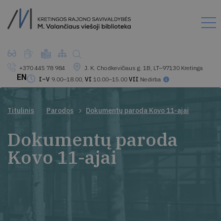
+370 445 78 984
J. K. Chodkevičiaus g. 1B, LT–97130 Kretinga
EN
I–V
9.00–18.00,
VI
10.00–15.00
VII
Nedirba
Titulinis
Parodos
Dokumentų paroda Kovo 11-ajai
Dokumentų paroda
Kovo 11-ajai