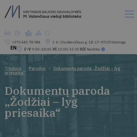
+370 445 78 984
J. K. Chodkevičiaus g. 1B, LT–97130 Kretinga
EN
I–V
9.00–18.00,
VI
10.00–15.00
VII
Nedirba
Titulinis
Parodos
Dokumentų paroda „Žodžiai – lyg
priesaika“
Dokumentų paroda
„Žodžiai – lyg
priesaika“