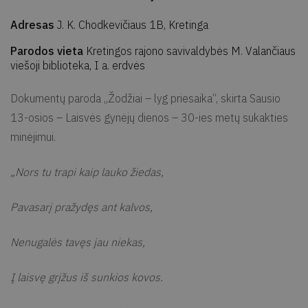
Adresas
J. K. Chodkevičiaus 1B, Kretinga
Parodos vieta
Kretingos rajono savivaldybės M. Valančiaus
viešoji biblioteka, I a. erdvės
Dokumentų paroda „Žodžiai – lyg priesaika“, skirta Sausio
13-osios – Laisvės gynėjų dienos – 30-ies metų sukakties
minėjimui.
„Nors tu trapi kaip lauko žiedas,
Pavasarį pražydęs ant kalvos,
Nenugalės tavęs jau niekas,
Į laisvę grįžus iš sunkios kovos.