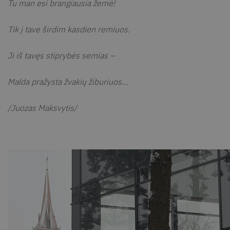
Tu man esi brangiausia žemė!
Tik į tave širdim kasdien remiuos.
Ji iš tavęs stiprybės semias –
Malda pražysta žvakių žiburiuos…
/Juozas Maksvytis/