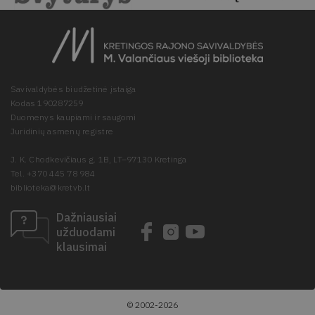
Savivaldybės biudžetinė įstaiga
Kodas 190287259
Duomenys kaupiami ir saugomi
Juridinių asmenų registre
J. K. Chodkevičiaus g. 1B, LT–97130 Kretinga
Tel. +370 445 78 984
biblioteka@kretvb.lt
Dažniausiai
užduodami
klausimai
© 2002-2026