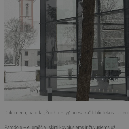
Dokumentų paroda „Žodžiai – lyg priesaika“ bibliotekos I a. e
Parodoje – eilėraščiai, skirti kovojusiems ir žuvusiems už