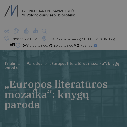
+370 445 78 984
J. K. Chodkevičiaus g. 1B, LT–97130 Kretinga
EN
I–V
9.00–18.00,
VI
10.00–15.00
VII
Nedirba
Titulinis
Parodos
„Europos literatūros mozaika“: knygų
paroda
„Europos literatūros
mozaika“: knygų
paroda