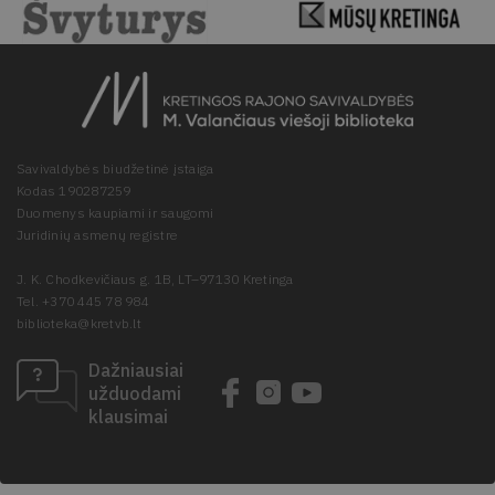
Savivaldybės biudžetinė įstaiga
Kodas 190287259
Duomenys kaupiami ir saugomi
Juridinių asmenų registre
J. K. Chodkevičiaus g. 1B, LT–97130 Kretinga
Tel. +370 445 78 984
biblioteka@kretvb.lt
Dažniausiai
užduodami
klausimai