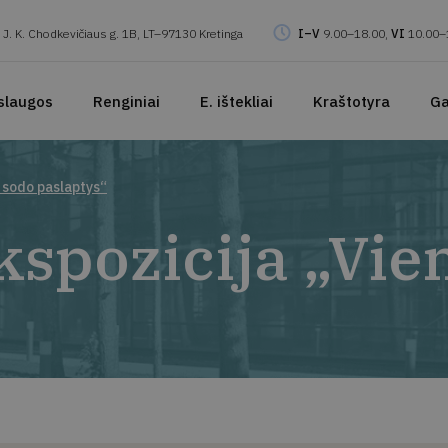
J. K. Chodkevičiaus g. 1B, LT–97130 Kretinga
I–V
9.00–18.00,
VI
10.00–
slaugos
Renginiai
E. ištekliai
Kraštotyra
Ga
o sodo paslaptys“
ekspozicija „Vi