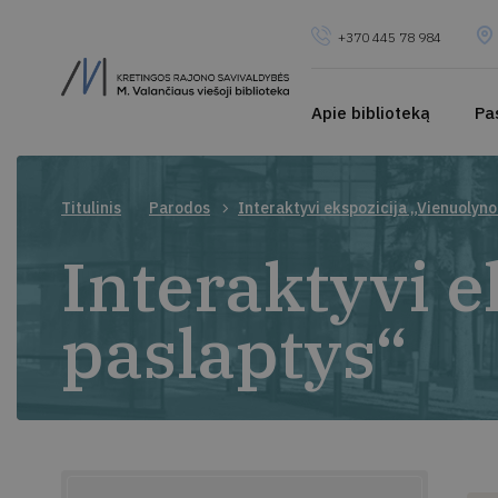
+370 445 78 984
Apie biblioteką
Pa
Titulinis
Parodos
Interaktyvi ekspozicija „Vienuolyn
Interaktyvi 
paslaptys“