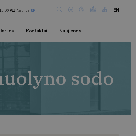
EN
15.00
VII
Nedirba
lerijos
Kontaktai
Naujienos
enuolyno sodo