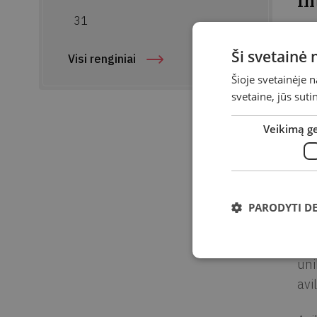
In
31
Par
Ši svetainė
Suk
Visi renginiai
Šioje svetainėje 
Ad
svetaine, jūs sut
Par
Veikimą g
Kvi
leg
neg
PARODYTI D
Eks
avi
uni
avi