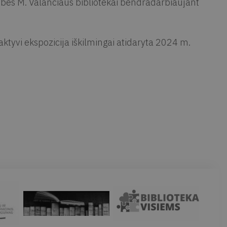
ldybės M. Valančiaus bibliotekai bendradarbiaujant
aktyvi ekspozicija iškilmingai atidaryta 2024 m.