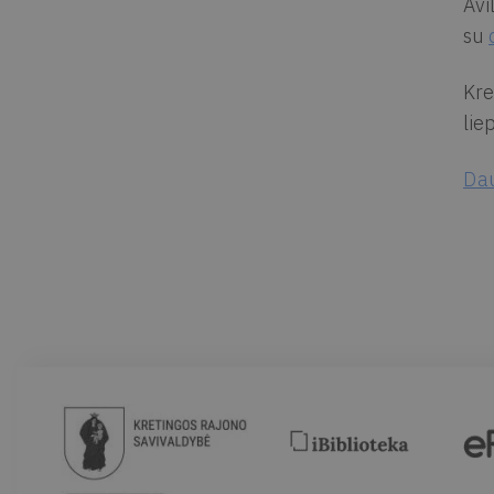
Avi
su
Kre
lie
Dau