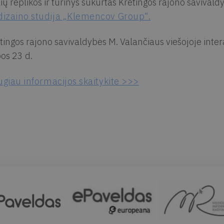
lių replikos ir turinys sukurtas Kretingos rajono saviva
dizaino studija „Klemencov Group“.
tingos rajono savivaldybės M. Valančiaus viešojoje inter
pos 23 d.
giau informacijos skaitykite >>>