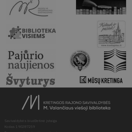
Savivaldybės biudžetinė įstaiga
Kodas 190287259