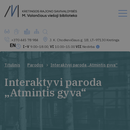
+370 445 78 984
J. K. Chodkevičiaus g. 1B, LT–97130 Kretinga
EN
I–V
9.00–18.00,
VI
10.00–15.00
VII
Nedirba
Titulinis
Parodos
Interaktyvi paroda „Atmintis gyva“
Interaktyvi paroda
„Atmintis gyva“