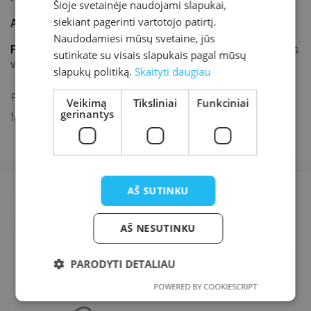
Šioje svetainėje naudojami slapukai,
siekiant pagerinti vartotojo patirtį.
Adresas
J. K. Chodkevičiaus 1B, Kretinga
Naudodamiesi mūsų svetaine, jūs
Parodos vieta
Kretingos rajono savivaldybės M. Valančiaus
sutinkate su visais slapukais pagal mūsų
viešoji biblioteka
slapukų politiką.
Skaityti daugiau
Pažymint Sausio 13-ąją, Laisvės gynėjų dieną, bibliotekos
Veikimą
Tiksliniai
Funkciniai
gerinantys
foje veiks interaktyvi paroda „Atmintis gyva…“.
AŠ SUTINKU
AŠ NESUTINKU
PARODYTI DETALIAU
POWERED BY COOKIESCRIPT