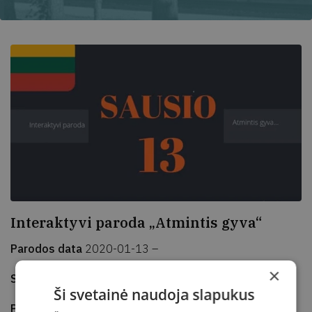
Interaktyvi paroda „Atmintis gyva“
Parodos data
2020-01-13 –
×
Sukurta
2020-01-06
Atnaujinta
2020-01-06
Ši svetainė naudoja slapukus
Parodos pradžia
10:00–19:00