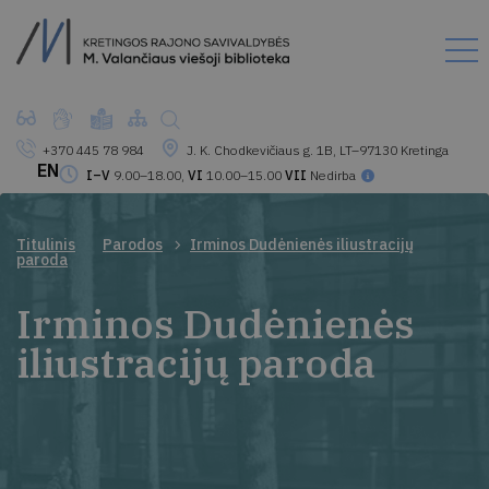
+370 445 78 984
J. K. Chodkevičiaus g. 1B, LT–97130 Kretinga
EN
I–V
9.00–18.00,
VI
10.00–15.00
VII
Nedirba
Titulinis
Parodos
Irminos Dudėnienės iliustracijų
paroda
Irminos Dudėnienės
iliustracijų paroda