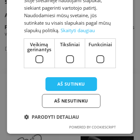
Šioje svetainėje naudojami slapukai,
Sukurta
2019-06-26
Atnaujinta
2019-06-26
siekiant pagerinti vartotojo patirtį.
Adresas
J. K. Chodkevičiaus 1B, Kretinga
Naudodamiesi mūsų svetaine, jūs
sutinkate su visais slapukais pagal mūsų
Parodos vieta
Kretingos rajono savivaldybės M. Valančiaus
slapukų politiką.
Skaityti daugiau
viešoji biblioteka, Vaikų edukacijos erdvė
Veikimą
Tiksliniai
Funkciniai
Dailininkės Irminos Dudėnienės iliustracijų paroda.
gerinantys
AŠ SUTINKU
AŠ NESUTINKU
PARODYTI DETALIAU
POWERED BY COOKIESCRIPT