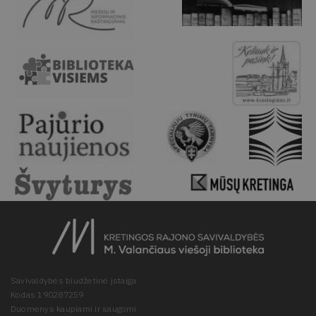
Savivaldybės biudžetinė įstaiga
Kodas 190287259
Duomenys kaupiami ir saugomi