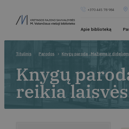
+370 445 78 984
Apie biblioteką
Pa
Titulinis
Parodos
Knygų paroda „Mažiems ir dideliems
Knygų paroda
reikia laisvės