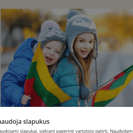
 naudoja slapukus
naudojami slapukai, siekiant pagerinti vartotojo patirtį. Naudoda