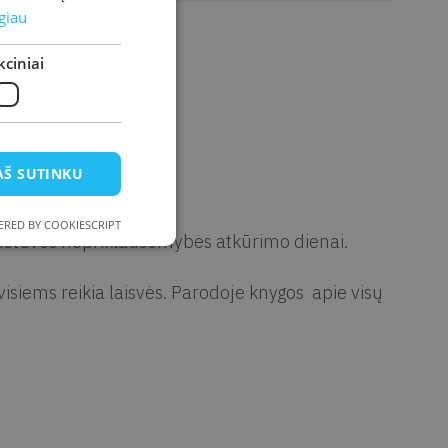
giau
kia laisvės“
ciniai
AŠ SUTINKU
ų literatūros centras
RED BY COOKIESCRIPT
 Lietuvos nepriklausomybės atkūrimo dienai.
siems reikia laisvės. Parodoje knygos apie visų