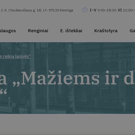
J. K. Chodkevičiaus g. 1B, LT–97130 Kretinga
I–V
9.00–18.00,
VI
10.00–
slaugos
Renginiai
E. ištekliai
Kraštotyra
Ga
 reikia laisvės“
 „Mažiems ir d
“