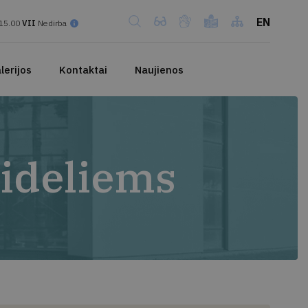
EN
15.00
VII
Nedirba
lerijos
Kontaktai
Naujienos
ideliems