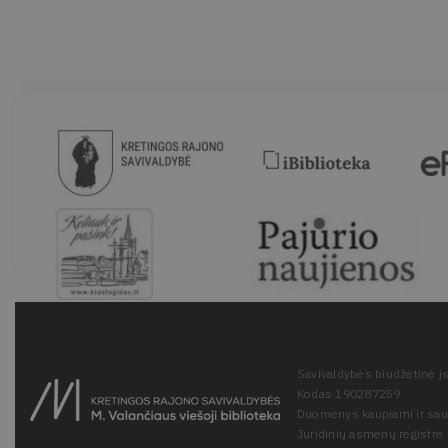
Savivaldybės biudžetinė įs
Kodas 190287259
Duomenys kaupiami ir sa
Juridinių asmenų registre