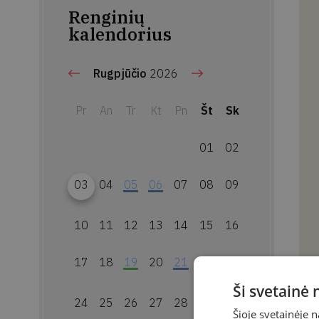
Renginių
kalendorius
Rugpjūčio
2026
Pr
An
Tr
Kt
Pn
Št
Sk
01
02
03
04
05
06
07
08
09
10
11
12
13
14
15
16
17
18
19
20
21
22
23
Ši svetainė
24
25
26
27
28
29
30
Šioje svetainėje 