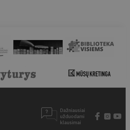
Dažniausiai
užduodami
klausimai