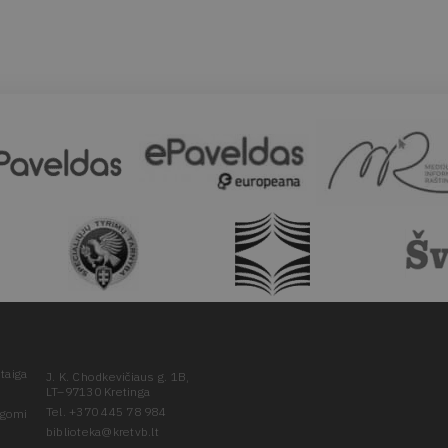
taiga
J. K. Chodkevičiaus g. 1B,
LT–97130 Kretinga
Tel. +370 445 78 984
ugomi
biblioteka@kretvb.lt