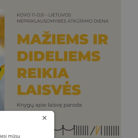
×
miesi mūsų