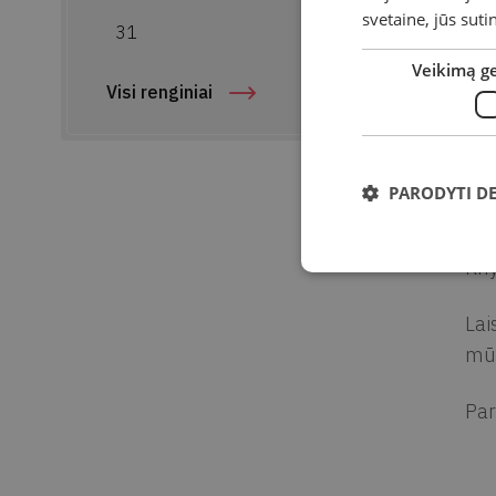
svetaine, jūs sut
Kn
31
Veikimą g
Par
Visi renginiai
Suk
Ad
PARODYTI D
Par
Kny
Lai
mūs
Par