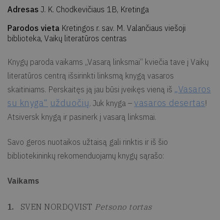
Adresas
J. K. Chodkevičiaus 1B, Kretinga
Parodos vieta
Kretingos r. sav. M. Valančiaus viešoji
biblioteka, Vaikų literatūros centras
Knygų paroda vaikams „Vasarą linksmai“ kviečia tave į Vaikų
literatūros centrą išsirinkti linksmą knygą vasaros
„Vasaros
skaitiniams. Perskaitęs ją jau būsi įveikęs vieną iš
su knyga“
užduočių
vasaros desertas
. Juk knyga –
!
Atsiversk knygą ir pasinerk į vasarą linksmai.
Savo geros nuotaikos užtaisą gali rinktis ir iš šio
bibliotekininkų rekomenduojamų knygų sąrašo:
Vaikams
SVEN NORDQVIST
Petsono tortas