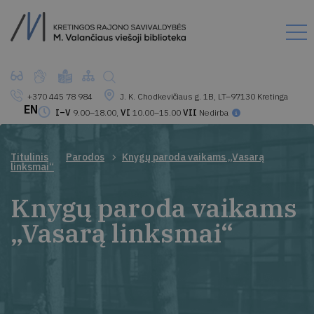
+370 445 78 984
J. K. Chodkevičiaus g. 1B, LT–97130 Kretinga
EN
I–V
9.00–18.00,
VI
10.00–15.00
VII
Nedirba
Titulinis
Parodos
Knygų paroda vaikams „Vasarą
linksmai“
Knygų paroda vaikams
„Vasarą linksmai“