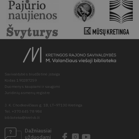
Savivaldybės biudžetinė įstaiga
Kodas 190287259
Duomenys kaupiami ir saugomi
Juridinių asmenų registre
J. K. Chodkevičiaus g. 1B, LT–97130 Kretinga
Tel. +370 445 78 984
biblioteka@kretvb.lt
Dažniausiai
užduodami